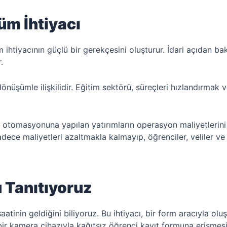
üm İhtiyacı
ihtiyacının güçlü bir gerekçesini oluşturur. İdari açıdan bakı
.
önüşümle ilişkilidir. Eğitim sektörü, süreçleri hızlandırmak 
kışı otomasyonuna yapılan yatırımların operasyon maliyetleri
dece maliyetleri azaltmakla kalmayıp, öğrenciler, veliler ve 
 Tanıtıyoruz
saatinin geldiğini biliyoruz. Bu ihtiyacı, bir form aracıyla 
 bir kamera cihazıyla kağıtsız öğrenci kayıt formuna erişmesi