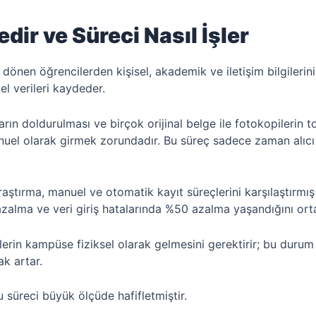
dir ve Süreci Nasıl İşler
dönen öğrencilerden kişisel, akademik ve iletişim bilgilerini
mel verileri kaydeder.
arın doldurulması ve birçok orijinal belge ile fotokopilerin t
manuel olarak girmek zorundadır. Bu süreç sadece zaman alı
aştırma, manuel ve otomatik kayıt süreçlerini karşılaştırm
 azalma ve veri giriş hatalarında %50 azalma yaşandığını or
erin kampüse fiziksel olarak gelmesini gerektirir; bu durum y
ak artar.
 süreci büyük ölçüde hafifletmiştir.