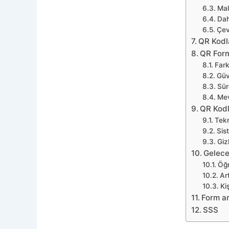
Mal
Dah
Çev
QR Kodla
QR Form
Fark
Güve
Süre
Mev
QR Kodl
Tekn
Sis
Gizl
Gelece
Öğr
Art
Ki
Form ar
SSS