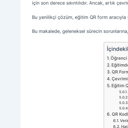
için son derece sıkıntılıdır. Ancak, artık çevr
Bu yenilikçi çözüm, eğitim QR form aracıyla s
Bu makalede, geleneksel sürecin sorunların
İçindeki
Öğrenci 
Eğitimde
QR Form
Çevrimi
Eğitim Q
QR Kodl
Veri
Hat