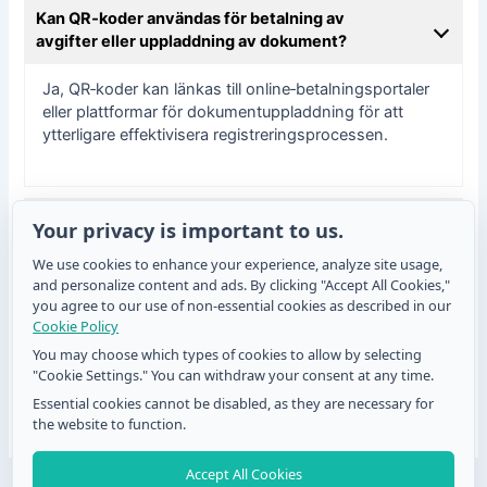
Kan QR‑koder användas för betalning av
avgifter eller uppladdning av dokument?
Ja, QR‑koder kan länkas till online‑betalningsportaler
eller plattformar för dokumentuppladdning för att
ytterligare effektivisera registreringsprocessen.
Hur kan skolor komma igång med att använda
Your privacy is important to us.
QR‑koder för studentformulär?
We use cookies to enhance your experience, analyze site usage,
and personalize content and ads. By clicking "Accept All Cookies,"
Skolor kan börja med att undersöka QR‑kodalternativ,
you agree to our use of non-essential cookies as described in our
designa skräddarsydda koder och implementera dem
Cookie Policy
i registreringsprocessen med hjälp av IT‑proffs eller
You may choose which types of cookies to allow by selecting
teknikleverantörer.
"Cookie Settings." You can withdraw your consent at any time.
Essential cookies cannot be disabled, as they are necessary for
the website to function.
Accept All Cookies