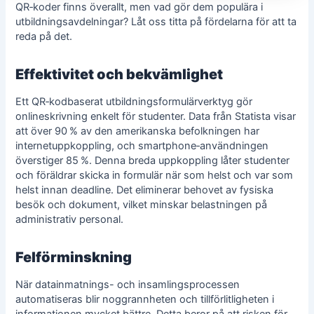
QR‑koder finns överallt, men vad gör dem populära i
utbildningsavdelningar? Låt oss titta på fördelarna för att ta
reda på det.
Effektivitet och bekvämlighet
Ett QR‑kodbaserat utbildningsformulärverktyg gör
onlineskrivning enkelt för studenter. Data från Statista visar
att över 90 % av den amerikanska befolkningen har
internetuppkoppling, och smartphone‑användningen
överstiger 85 %. Denna breda uppkoppling låter studenter
och föräldrar skicka in formulär när som helst och var som
helst innan deadline. Det eliminerar behovet av fysiska
besök och dokument, vilket minskar belastningen på
administrativ personal.
Felförminskning
När datainmatnings- och insamlingsprocessen
automatiseras blir noggrannheten och tillförlitligheten i
informationen mycket bättre. Detta beror på att risken för