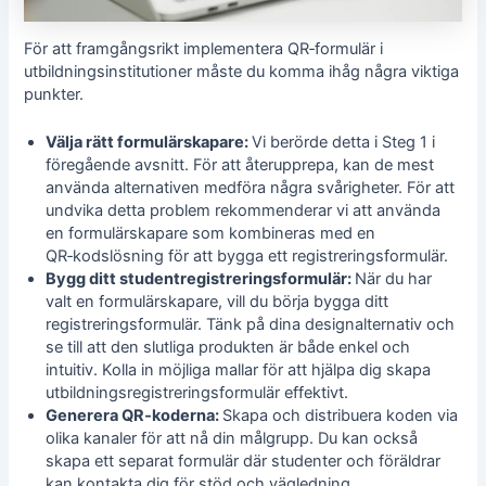
För att framgångsrikt implementera QR‑formulär i
utbildningsinstitutioner måste du komma ihåg några viktiga
punkter.
Välja rätt formulärskapare:
Vi berörde detta i Steg 1 i
föregående avsnitt. För att återupprepa, kan de mest
använda alternativen medföra några svårigheter. För att
undvika detta problem rekommenderar vi att använda
en formulärskapare som kombineras med en
QR‑kodslösning för att bygga ett registreringsformulär.
Bygg ditt studentregistreringsformulär:
När du har
valt en formulärskapare, vill du börja bygga ditt
registreringsformulär. Tänk på dina designalternativ och
se till att den slutliga produkten är både enkel och
intuitiv. Kolla in möjliga mallar för att hjälpa dig
skapa
utbildningsregistreringsformulär
effektivt.
Generera QR‑koderna:
Skapa och distribuera koden via
olika kanaler för att nå din målgrupp. Du kan också
skapa ett separat formulär där studenter och föräldrar
kan kontakta dig för stöd och vägledning.