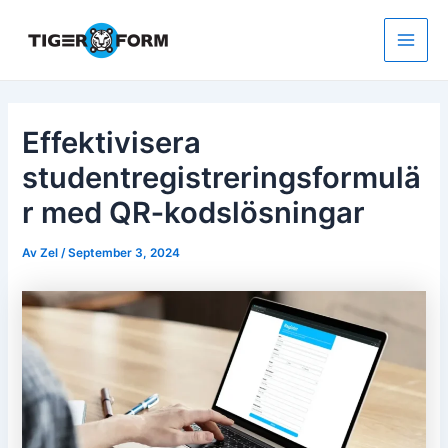
Hoppa
till
innehåll
Main
Men
Effektivisera
studentregistreringsformulä
r med QR‑kodslösningar
Av
Zel
/
September 3, 2024