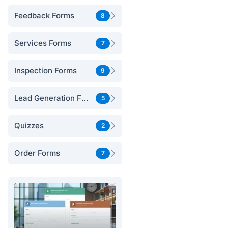
Feedback Forms
8
Services Forms
7
Inspection Forms
9
Lead Generation Forms
5
Quizzes
2
Order Forms
7