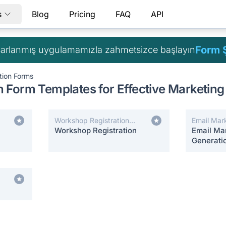
s
Blog
Pricing
FAQ
API
Form Ş
arlanmış uygulamamızla zahmetsizce başlayın
tion Forms
 Form Templates for Effective Marketing
Workshop Registration
Email Mar
Forms
Workshop Registration
Email Ma
Generati