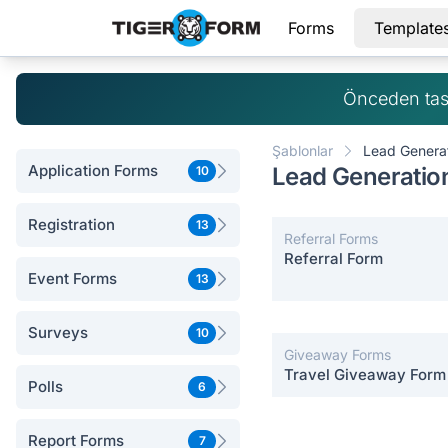
Forms
Template
Önceden tas
Şablonlar
Lead Genera
Application Forms
Lead Generation
10
Registration
13
Referral Forms
Referral Form
Event Forms
13
Surveys
10
Giveaway Forms
Travel Giveaway Form
Polls
6
Report Forms
7