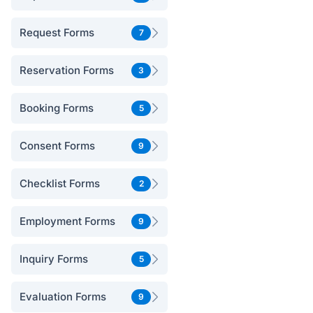
Request Forms
7
Reservation Forms
3
Booking Forms
5
Consent Forms
9
Checklist Forms
2
Employment Forms
9
Inquiry Forms
5
Evaluation Forms
9