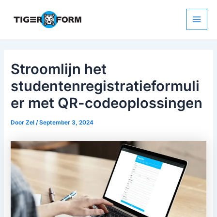
Ga
naar
de
Main
inhoud
Men
Stroomlijn het
studentenregistratieformuli
er met QR-codeoplossingen
Door
Zel
/
September 3, 2024