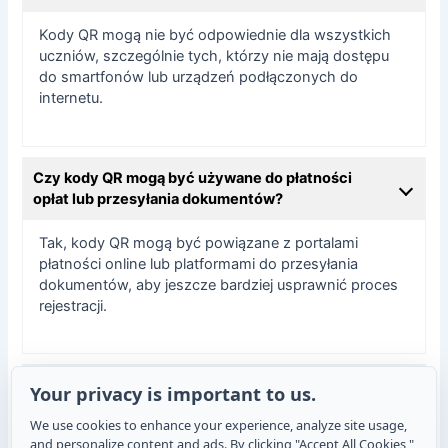
Kody QR mogą nie być odpowiednie dla wszystkich
uczniów, szczególnie tych, którzy nie mają dostępu
do smartfonów lub urządzeń podłączonych do
internetu.
Czy kody QR mogą być używane do płatności
opłat lub przesyłania dokumentów?
Tak, kody QR mogą być powiązane z portalami
płatności online lub platformami do przesyłania
dokumentów, aby jeszcze bardziej usprawnić proces
rejestracji.
Jak szkoły mogą rozpocząć korzystanie z
Your privacy is important to us.
kodów QR w formularzach uczniowskich?
We use cookies to enhance your experience, analyze site usage,
and personalize content and ads. By clicking "Accept All Cookies,"