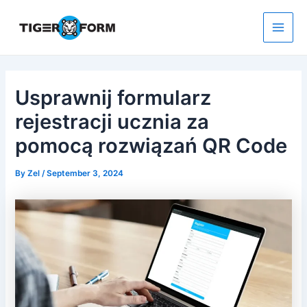
Skip
to
content
Main
Men
Usprawnij formularz
rejestracji ucznia za
pomocą rozwiązań QR Code
By
Zel
/
September 3, 2024