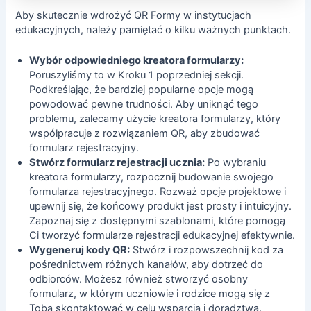
Aby skutecznie wdrożyć QR Formy w instytucjach
edukacyjnych, należy pamiętać o kilku ważnych punktach.
Wybór odpowiedniego kreatora formularzy:
Poruszyliśmy to w Kroku 1 poprzedniej sekcji.
Podkreślając, że bardziej popularne opcje mogą
powodować pewne trudności. Aby uniknąć tego
problemu, zalecamy użycie kreatora formularzy, który
współpracuje z rozwiązaniem QR, aby zbudować
formularz rejestracyjny.
Stwórz formularz rejestracji ucznia:
Po wybraniu
kreatora formularzy, rozpocznij budowanie swojego
formularza rejestracyjnego. Rozważ opcje projektowe i
upewnij się, że końcowy produkt jest prosty i intuicyjny.
Zapoznaj się z dostępnymi szablonami, które pomogą
Ci
tworzyć formularze rejestracji edukacyjnej
efektywnie.
Wygeneruj kody QR:
Stwórz i rozpowszechnij kod za
pośrednictwem różnych kanałów, aby dotrzeć do
odbiorców. Możesz również stworzyć osobny
formularz, w którym uczniowie i rodzice mogą się z
Tobą skontaktować w celu wsparcia i doradztwa.