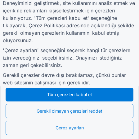
Deneyiminizi geliştirmek, site kullanımını analiz etmek ve
Lojistik Tedarikçi Değerlendirme Formu
içerik ile reklamları kişiselleştirmek için çerezleri
Yardımcı Hizmetler İçin Hizmet Talep Formu
kullanıyoruz. 'Tüm çerezleri kabul et' seçeneğine
Müşteri Katılım Formu
tıklayarak,
Çerez Politikası
adresinde açıklandığı şekilde
gerekli olmayan çerezlerin kullanımını kabul etmiş
oluyorsunuz.
KILAVUZLAR
ŞIRKET
ŞARTLAR
'Çerez ayarları' seçeneğini seçerek hangi tür çerezlere
Yardım Merkezi
Hakkımızda
Şartlar
izin vereceğinizi seçebilirsiniz. Onayınızı istediğiniz
Blog
Bize Ulaşın
Gizlilik Politikası
zaman geri çekebilirsiniz.
TIGER FORM
Çerez ayarları
Kılavuzu
Gerekli çerezler devre dışı bırakılamaz, çünkü bunlar
TOPLULUĞA KATIL
web sitesinin çalışması için gereklidir.
Tüm çerezleri kabul et
Gerekli olmayan çerezleri reddet
© 2026 QR Form Generator. All rights reserved.
Çerez ayarları