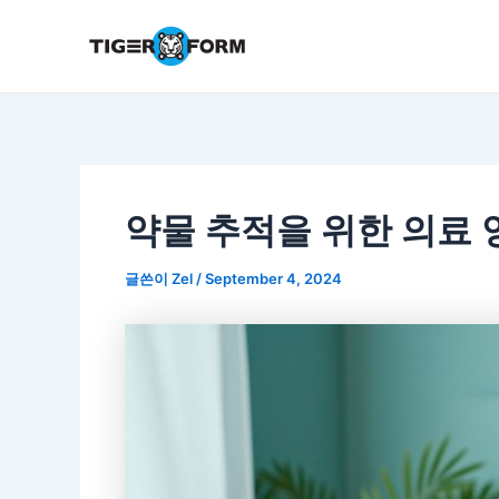
콘
텐
츠
로
건
너
뛰
기
약물 추적을 위한 의료 
글쓴이
Zel
/
September 4, 2024