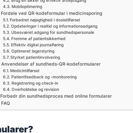
Brug en sikker og effektiv arbejdsgang
Mobiloptimering
Fordele ved QR‑kodeformular i medicinsporing
Forbedret nøjagtighed i dosistilførsel
Opdateringer i realtid og informationsadgang
Ubesværet adgang for sundhedspersonale
Fremme af patientsikkerhed
Effektiv digital journalføring
Optimeret lagerstyring
Styrket patientinvolvering
Anvendelser af sundheds‑QR‑kodeformularer
Medicintilførsel
Patientfeedback og -monitorering
Registrering og check‑in
Overholdelse og revision
Forbedr din sundhedsproces med online formularer
FAQ
ularer?