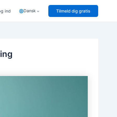
Dansk
og ind
Tilmeld dig gratis
ing