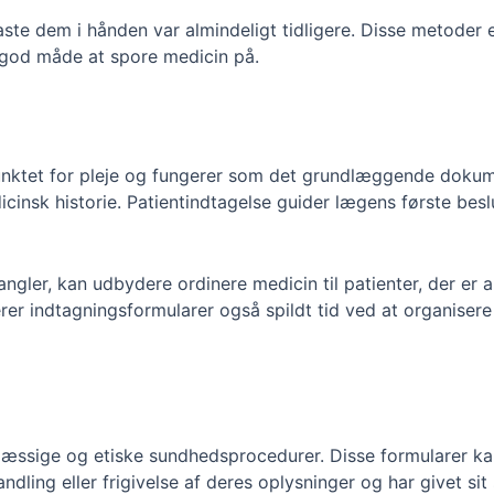
aste dem i hånden var almindeligt tidligere. Disse metoder er
 god måde at spore medicin på.
unktet for pleje og fungerer som det grundlæggende dokum
nsk historie. Patientindtagelse guider lægens første beslutn
ler, kan udbydere ordinere medicin til patienter, der er al
rer indtagningsformularer også spildt tid ved at organiser
sige og etiske sundhedsprocedurer. Disse formularer kan s
ling eller frigivelse af deres oplysninger og har givet sit