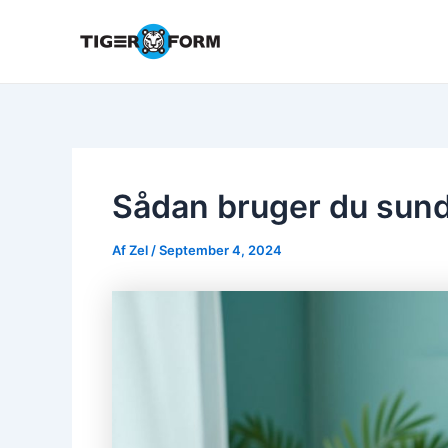
Gå
til
indholdet
Sådan bruger du sund
Af
Zel
/
September 4, 2024