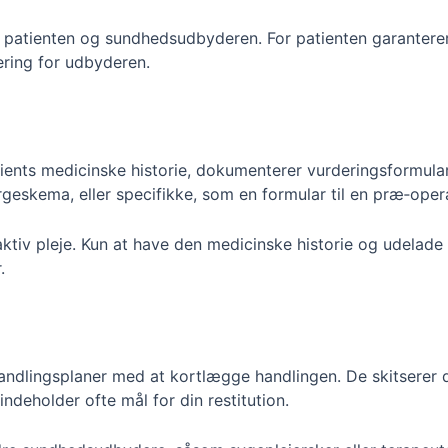
 patienten og sundhedsudbyderen. For patienten garanterer
ering for udbyderen.
ients medicinske historie, dokumenterer vurderingsformulare
rgeskema, eller specifikke, som en formular til en præ‑opera
tiv pleje. Kun at have den medicinske historie og udelade ak
.
handlingsplaner med at kortlægge handlingen. De skitserer d
indeholder ofte mål for din restitution.