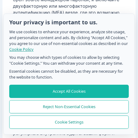
двухфакторную или многофакторную
аутентификацию (MFA) везде, где это возможно,
чтобы проверять личность пользователя.
Your privacy is important to us.
We use cookies to enhance your experience, analyze site usage,
Используйте безопасный и
and personalize content and ads. By clicking "Accept All Cookies,"
эффективный рабочий процесс
you agree to our use of non-essential cookies as described in our
Cookie Policy
Интеграция с вашей EHR:
Самые эффективные
You may choose which types of cookies to allow by selecting
системы автоматически отправляют данные формы
"Cookie Settings." You can withdraw your consent at any time.
прямо в карту пациента в вашей EHR. Это устраняет
Essential cookies cannot be disabled, as they are necessary for
ручной ввод, уменьшает человеческие ошибки и
the website to function.
обеспечивает мгновенный доступ к информации.
Автоматическая доставка форм:
Используйте
Accept All Cookies
систему, которая автоматически отправляет формы
пациентам через безопасную ссылку в письме или
Reject Non-Essential Cookies
SMS‑сообщении до их приёма. Это позволяет им
заполнять формы в удобное время, сокращая время
ожидания и нагрузку в зале ожидания.
Cookie Settings
Регулярные аудиты и обучение:
Проводите
регулярные внутренние аудиты ваших форм и