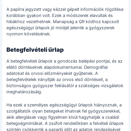
A papírra jegyzett vagy kézzel gépelt információk rögzítése
korábban gyakori volt. Ezek a módszerek elavultak és
hibákhoz vezethetnek. Manapság a QR kódhoz kapcsolt
egészségügyi űrlapok jó módját jelentik a gyógyszerek
nyomon követésének.
Betegfelvételi űrlap
A betegfelvételi űrlapok a gondozás belépési pontjai, és az
ellátó döntéseinek alapdokumentumai. Demográfiai
adatokat és orvosi előzményeket gyűjtenek. A
betegfelvételek irányítják az orvos első döntéseit, a
biztonságos gyógyszer felírásától a szükséges vizsgálatok
meghatározásáig.
Ha ezek a személyes egészségügyi űrlapok hiányoznak, a
szolgáltatók olyan betegeket írhatnak fel gyógyszerekkel,
akik allergiásak vagy figyelmen kívül hagyhatják a családi
betegségmintákat. A zsúfolt rendelőkben a felvételi űrlapok
szintén csökkentik a pazarló időt az adatok rendezésével