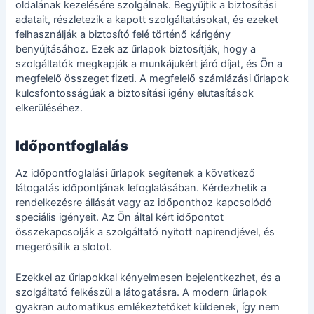
oldalának kezelésére szolgálnak. Begyűjtik a biztosítási
adatait, részletezik a kapott szolgáltatásokat, és ezeket
felhasználják a biztosító felé történő kárigény
benyújtásához. Ezek az űrlapok biztosítják, hogy a
szolgáltatók megkapják a munkájukért járó díjat, és Ön a
megfelelő összeget fizeti. A megfelelő számlázási űrlapok
kulcsfontosságúak a biztosítási igény elutasítások
elkerüléséhez.
Időpontfoglalás
Az időpontfoglalási űrlapok segítenek a következő
látogatás időpontjának lefoglalásában. Kérdezhetik a
rendelkezésre állását vagy az időponthoz kapcsolódó
speciális igényeit. Az Ön által kért időpontot
összekapcsolják a szolgáltató nyitott napirendjével, és
megerősítik a slotot.
Ezekkel az űrlapokkal kényelmesen bejelentkezhet, és a
szolgáltató felkészül a látogatásra. A modern űrlapok
gyakran automatikus emlékeztetőket küldenek, így nem