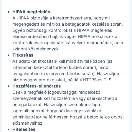
HIPAA megfelelés
A HIPAA biztosítja a keretrendszert arra, hogy mi
megengedett és mi tilos a betegadatok kezelése során.
Egyéb biztonsági kontrollokat a HIPAA megfelelés
elérése érdekében hajtják végre. HIPAA nélkül ezek a
kontrollok csak opcionális irányelvek maradnának, nem
szigorú követelmények.
Titkosítás
Az adatokat titkosítani kell mind átvitel közben (az
interneten keresztül történő küldés során), mind
nyugalomban (a szerveren tárolás során). Használjon
biztonságos protokollokat, például HTTPS és TLS.
Hozzáférés-ellenőrzés
Csak a megfelelő jogosultsággal rendelkező
személyzetnek kell hozzáférnie vagy szerkesztheti a
betegadatokat. Használjon szerepkör-alapú
jogosultságokat, hogy például egy számlázó
adminisztrátor ne férhessen hozzá a beteg teljes orvosi
előzményeihez.
Hitelesítés