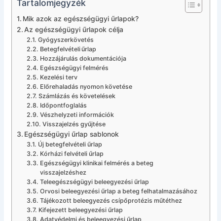
Tartalomjegyzék
Mik azok az egészségügyi űrlapok?
Az egészségügyi űrlapok célja
Gyógyszerkövetés
Betegfelvételi űrlap
Hozzájárulás dokumentációja
Egészségügyi felmérés
Kezelési terv
Előrehaladás nyomon követése
Számlázás és követelések
Időpontfoglalás
Vészhelyzeti információk
Visszajelzés gyűjtése
Egészségügyi űrlap sablonok
Új betegfelvételi űrlap
Kórházi felvételi űrlap
Egészségügyi klinikai felmérés a beteg
visszajelzéshez
Teleegészségügyi beleegyezési űrlap
Orvosi beleegyezési űrlap a beteg felhatalmazásához
Tájékozott beleegyezés csípőprotézis műtéthez
Kifejezett beleegyezési űrlap
Adatvédelmi és beleegyezési űrlap