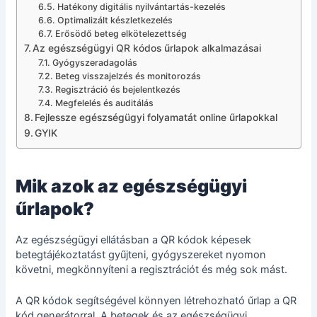
Hatékony digitális nyilvántartás-kezelés
Optimalizált készletkezelés
Erősödő beteg elkötelezettség
Az egészségügyi QR kódos űrlapok alkalmazásai
Gyógyszeradagolás
Beteg visszajelzés és monitorozás
Regisztráció és bejelentkezés
Megfelelés és auditálás
Fejlessze egészségügyi folyamatát online űrlapokkal
GYIK
Mik azok az egészségügyi
űrlapok?
Az egészségügyi ellátásban a QR kódok képesek
betegtájékoztatást gyűjteni, gyógyszereket nyomon
követni, megkönnyíteni a regisztrációt és még sok mást.
A QR kódok segítségével könnyen létrehozható űrlap a QR
kód generátorral. A betegek és az egészségügyi