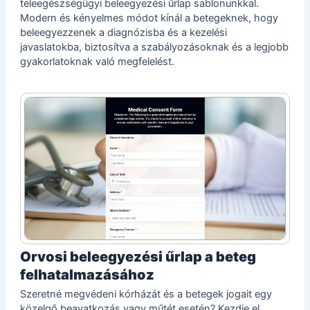
teleegészségügyi beleegyezési űrlap sablonunkkal.
Modern és kényelmes módot kínál a betegeknek, hogy
beleegyezzenek a diagnózisba és a kezelési
javaslatokba, biztosítva a szabályozásoknak és a legjobb
gyakorlatoknak való megfelelést.
Orvosi beleegyezési űrlap a beteg
felhatalmazásához
Szeretné megvédeni kórházát és a betegek jogait egy
közelgő beavatkozás vagy műtét esetén? Kezdje el