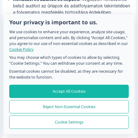
belső auditot az űrlapok és adatfolyamatok tekintetében
a folyamatos megfelelés biztosítása érdekében.
Képezze ki a személyzetet az adatkezelés,
Your privacy is important to us.
űrlapbiztonság és adatvédelmi protokollok megfelelő
We use cookies to enhance your experience, analyze site usage,
alkalmazására. Ez a HIPAA keretében folyamatos
and personalize content and ads. By clicking "Accept All Cookies,"
felelősség.
you agree to our use of non-essential cookies as described in our
Dokumentáció megőrzése:
Tartson meg aláírt űrlapok
Cookie Policy
és audit nyomok nyilvántartását legalább hat évig,
You may choose which types of cookies to allow by selecting
ahogy azt a HIPAA Security Rule előírja.
"Cookie Settings." You can withdraw your consent at any time.
Essential cookies cannot be disabled, as they are necessary for
Mobil optimalizáció
the website to function.
A mobil eszközök a globális internetforgalom 62,45%-át
Accept All Cookies
teszik ki a MobiLoud adatai szerint. Ahhoz, hogy kiaknázza
ezt a potenciált, az űrlapoknak mobilbarátnak kell lenniük.
Egy hatékony módja ennek a QR kódos űrlapok
Reject Non-Essential Cookies
használata. Gyors beolvasással a felhasználók közvetlenül
a telefonjukon nyithatják és tölthetik ki az űrlapot. Ez javítja
Cookie Settings
a hozzáférhetőséget, növeli a kitöltési arányt, és
összhangban van a fenti adatokban látható mobil trenddel.