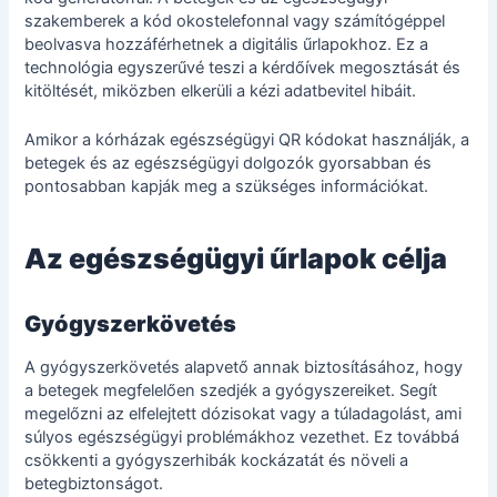
szakemberek a kód okostelefonnal vagy számítógéppel
beolvasva hozzáférhetnek a digitális űrlapokhoz. Ez a
technológia egyszerűvé teszi a kérdőívek megosztását és
kitöltését, miközben elkerüli a kézi adatbevitel hibáit.
Amikor a kórházak egészségügyi QR kódokat használják, a
betegek és az egészségügyi dolgozók gyorsabban és
pontosabban kapják meg a szükséges információkat.
Az egészségügyi űrlapok célja
Gyógyszerkövetés
A gyógyszerkövetés alapvető annak biztosításához, hogy
a betegek megfelelően szedjék a gyógyszereiket. Segít
megelőzni az elfelejtett dózisokat vagy a túladagolást, ami
súlyos egészségügyi problémákhoz vezethet. Ez továbbá
csökkenti a gyógyszerhibák kockázatát és növeli a
betegbiztonságot.