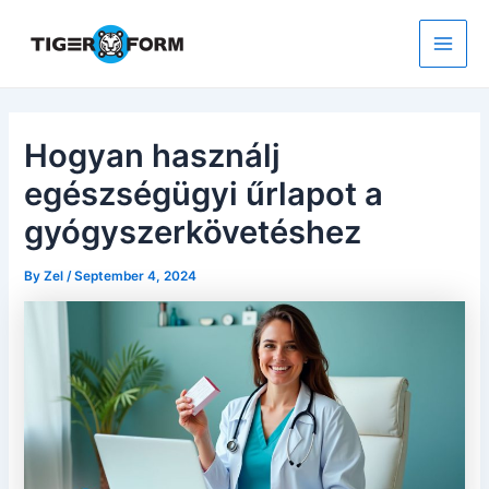
Skip
to
content
Main
Men
Hogyan használj
egészségügyi űrlapot a
gyógyszerkövetéshez
By
Zel
/
September 4, 2024