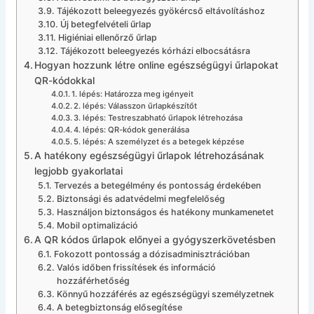
Tájékozott beleegyezés gyökércső eltávolításhoz
Új betegfelvételi űrlap
Higiéniai ellenőrző űrlap
Tájékozott beleegyezés kórházi elbocsátásra
Hogyan hozzunk létre online egészségügyi űrlapokat
QR-kódokkal
1. lépés: Határozza meg igényeit
2. lépés: Válasszon űrlapkészítőt
3. lépés: Testreszabható űrlapok létrehozása
4. lépés: QR-kódok generálása
5. lépés: A személyzet és a betegek képzése
A hatékony egészségügyi űrlapok létrehozásának
legjobb gyakorlatai
Tervezés a betegélmény és pontosság érdekében
Biztonsági és adatvédelmi megfelelőség
Használjon biztonságos és hatékony munkamenetet
Mobil optimalizáció
A QR kódos űrlapok előnyei a gyógyszerkövetésben
Fokozott pontosság a dózisadminisztrációban
Valós időben frissítések és információ
hozzáférhetőség
Könnyű hozzáférés az egészségügyi személyzetnek
A betegbiztonság elősegítése