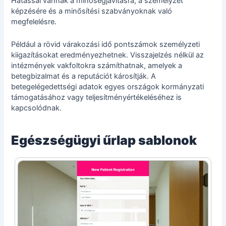
Hatással vannak a minőségjavításra, a személyzet
képzésére és a minősítési szabványoknak való
megfelelésre.
Például a rövid várakozási idő pontszámok személyzeti
kiigazításokat eredményezhetnek. Visszajelzés nélkül az
intézmények vakfoltokra számíthatnak, amelyek a
betegbizalmat és a reputációt károsítják. A
betegelégedettségi adatok egyes országok kormányzati
támogatásához vagy teljesítményértékeléséhez is
kapcsolódnak.
Egészségügyi űrlap sablonok