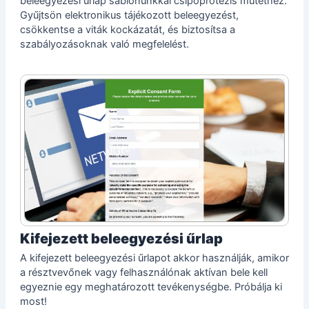
beleegyezési űrlap sablonunkkal csípőprotézis műtéthez.
Gyűjtsön elektronikus tájékozott beleegyezést,
csökkentse a viták kockázatát, és biztosítsa a
szabályozásoknak való megfelelést.
Kifejezett beleegyezési űrlap
A kifejezett beleegyezési űrlapot akkor használják, amikor
a résztvevőnek vagy felhasználónak aktívan bele kell
egyeznie egy meghatározott tevékenységbe. Próbálja ki
most!