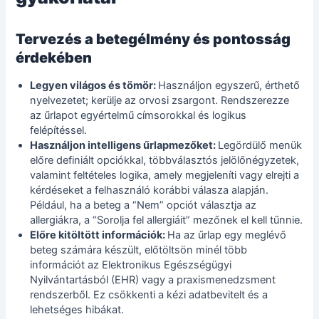
Tervezés a betegélmény és pontosság
érdekében
Legyen világos és tömör:
Használjon egyszerű, érthető
nyelvezetet; kerülje az orvosi zsargont. Rendszerezze
az űrlapot egyértelmű címsorokkal és logikus
felépítéssel.
Használjon intelligens űrlapmezőket:
Legördülő menük
előre definiált opciókkal, többválasztós jelölőnégyzetek,
valamint feltételes logika, amely megjeleníti vagy elrejti a
kérdéseket a felhasználó korábbi válasza alapján.
Például, ha a beteg a “Nem” opciót választja az
allergiákra, a “Sorolja fel allergiáit” mezőnek el kell tűnnie.
Előre kitöltött információk:
Ha az űrlap egy meglévő
beteg számára készült, előtöltsön minél több
információt az Elektronikus Egészségügyi
Nyilvántartásból (EHR) vagy a praxismenedzsment
rendszerből. Ez csökkenti a kézi adatbevitelt és a
lehetséges hibákat.