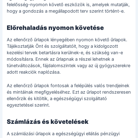
felelősség-nyomon követő eszközök is, amelyek mutatják,
hogy a gondozás a megállapodott terv szerint történt-e.
Előrehaladás nyomon követése
Az ellenőrző űrlapok lényegében nyomon követő űrlapok.
Tájékoztatják Önt és szolgáltatóit, hogy a kidolgozott
kezelési tervek betartásra kerülnek-e, és szükség van-e
módosításra. Ennek az űrlapnak a részei lehetnek a
tünetváltozások, fájdalomszintek vagy az új gyógyszerekre
adott reakciók naplózása.
Az ellenőrző űrlapok fontosak a felépülés valós trendjeinek
és mintáinak megfigyeléséhez. Ezt az űrlapot rendszeresen
ellenőrzik és kitöltik, a egészségügyi szolgáltató
egyeztetései szerint.
Számlázás és követelések
A számlázási űrlapok a egészségügyi ellátás pénzügyi