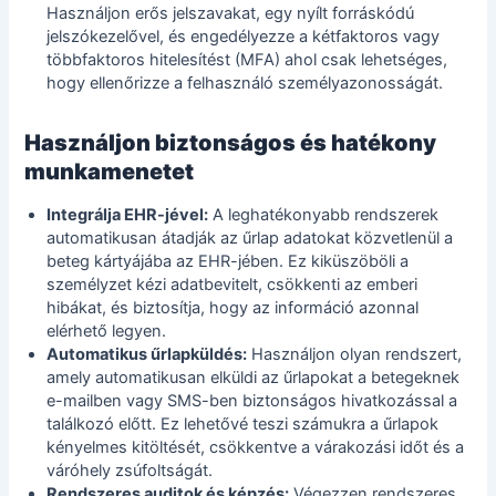
Használjon erős jelszavakat, egy
nyílt forráskódú
jelszókezelővel
, és engedélyezze a kétfaktoros vagy
többfaktoros hitelesítést (MFA) ahol csak lehetséges,
hogy ellenőrizze a felhasználó személyazonosságát.
Használjon biztonságos és hatékony
munkamenetet
Integrálja EHR-jével:
A leghatékonyabb rendszerek
automatikusan átadják az űrlap adatokat közvetlenül a
beteg kártyájába az EHR-jében. Ez kiküszöböli a
személyzet kézi adatbevitelt, csökkenti az emberi
hibákat, és biztosítja, hogy az információ azonnal
elérhető legyen.
Automatikus űrlapküldés:
Használjon olyan rendszert,
amely automatikusan elküldi az űrlapokat a betegeknek
e-mailben vagy SMS-ben biztonságos hivatkozással a
találkozó előtt. Ez lehetővé teszi számukra a űrlapok
kényelmes kitöltését, csökkentve a várakozási időt és a
váróhely zsúfoltságát.
Rendszeres auditok és képzés:
Végezzen rendszeres