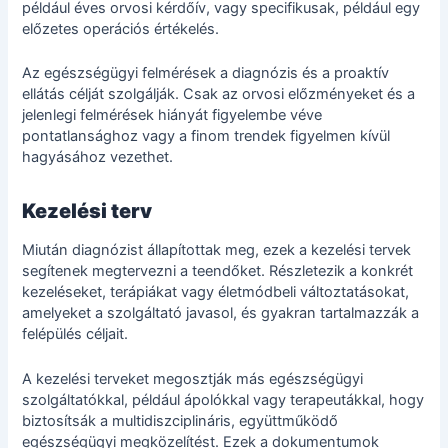
például éves orvosi kérdőív, vagy specifikusak, például egy
előzetes operációs értékelés.
Az egészségügyi felmérések a diagnózis és a proaktív
ellátás célját szolgálják. Csak az orvosi előzményeket és a
jelenlegi felmérések hiányát figyelembe véve
pontatlansághoz vagy a finom trendek figyelmen kívül
hagyásához vezethet.
Kezelési terv
Miután diagnózist állapítottak meg, ezek a kezelési tervek
segítenek megtervezni a teendőket. Részletezik a konkrét
kezeléseket, terápiákat vagy életmódbeli változtatásokat,
amelyeket a szolgáltató javasol, és gyakran tartalmazzák a
felépülés céljait.
A kezelési terveket megosztják más egészségügyi
szolgáltatókkal, például ápolókkal vagy terapeutákkal, hogy
biztosítsák a multidiszciplináris, együttműködő
egészségügyi megközelítést. Ezek a dokumentumok