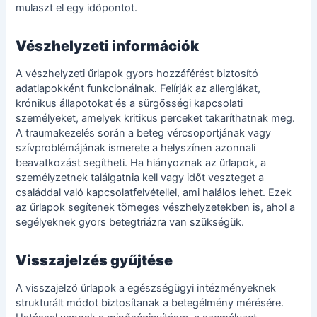
mulaszt el egy időpontot.
Vészhelyzeti információk
A vészhelyzeti űrlapok gyors hozzáférést biztosító
adatlapokként funkcionálnak. Felírják az allergiákat,
krónikus állapotokat és a sürgősségi kapcsolati
személyeket, amelyek kritikus perceket takaríthatnak meg.
A traumakezelés során a beteg vércsoportjának vagy
szívproblémájának ismerete a helyszínen azonnali
beavatkozást segítheti. Ha hiányoznak az űrlapok, a
személyzetnek találgatnia kell vagy időt veszteget a
családdal való kapcsolatfelvétellel, ami halálos lehet. Ezek
az űrlapok segítenek tömeges vészhelyzetekben is, ahol a
segélyeknek gyors betegtriázra van szükségük.
Visszajelzés gyűjtése
A visszajelző űrlapok a egészségügyi intézményeknek
strukturált módot biztosítanak a betegélmény mérésére.