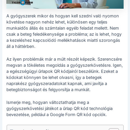
A gyógyszerek mikor és hogyan kell szedni való nyomon
követése nagyon nehéz lehet, különösen egy teljes
munkaidős állás és számtalan egyéb feladat mellett. Nem
csak a beteg feledékenysége a probléma; az is lehet, hogy
a kezeléshez kapcsolódó mellékhatások miatti szorongás
áll a háttérben.
Az ilyen problémák már a múlt részét képezik. Szerencsére
megvan a tökéletes megoldás a gyógyszerkövetésre. Igen,
a egészségügyi űrlapok QR kódjairól beszélünk. Ezeket a
kódokat könnyen be lehet olvasni, így a betegek
naprakész gyógyszeradatokat kapnak, ami javítja a
betegbiztonságot és felgyorsítja a munkát.
Ismerje meg, hogyan változtathatja meg a
gyógyszerkövetési játékot a űrlap QR kód technológia
bevezetése, például a Google Form QR kód opciók.