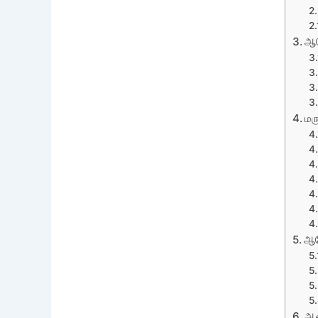
ஆர
மர
ஆர
ஆன