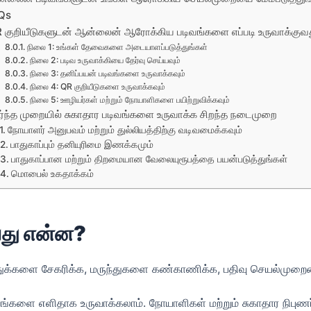
Qs
 குறியீடுகளுடன் ஆன்லைன் ஆரோக்கிய படிவங்களை எப்படி உருவாக்குவ
நிலை 1: உங்கள் தேவைகளை அடையாளப்படுத்துங்கள்
நிலை 2: படிவ உருவாக்கியை தேர்வு செய்யவும்
நிலை 3: தனிப்பயன் படிவங்களை உருவாக்கவும்
நிலை 4: QR குறியீடுகளை உருவாக்கவும்
நிலை 5: ஊழியர்கள் மற்றும் நோயாளிகளை பயிற்றுவிக்கவும்
ர்ந்த முறையில் சுகாதார படிவங்களை உருவாக்க சிறந்த நடைமுறை
நோயாளர் அனுபவம் மற்றும் துல்லியத்திற்கு வடிவமைக்கவும்
பாதுகாப்பும் தனியுரிமை இணக்கமும்
பாதுகாப்பான மற்றும் திறமையான வேலையுரூபத்தை பயன்படுத்துங்கள்
மொபைல் உகதாக்கம்
பது என்ன?
துக்களை சேகரிக்க, மருந்துகளை கண்காணிக்க, பதிவு செயல்முறையை 
படிவங்களை எளிதாக உருவாக்கலாம். நோயாளிகள் மற்றும் சுகாதார நிபு