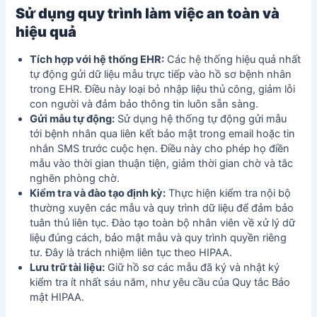
Sử dụng quy trình làm việc an toàn và
hiệu quả
Tích hợp với hệ thống EHR:
Các hệ thống hiệu quả nhất
tự động gửi dữ liệu mẫu trực tiếp vào hồ sơ bệnh nhân
trong EHR. Điều này loại bỏ nhập liệu thủ công, giảm lỗi
con người và đảm bảo thông tin luôn sẵn sàng.
Gửi mẫu tự động:
Sử dụng hệ thống tự động gửi mẫu
tới bệnh nhân qua liên kết bảo mật trong email hoặc tin
nhắn SMS trước cuộc hẹn. Điều này cho phép họ điền
mẫu vào thời gian thuận tiện, giảm thời gian chờ và tắc
nghẽn phòng chờ.
Kiểm tra và đào tạo định kỳ:
Thực hiện kiểm tra nội bộ
thường xuyên các mẫu và quy trình dữ liệu để đảm bảo
tuân thủ liên tục. Đào tạo toàn bộ nhân viên về xử lý dữ
liệu đúng cách, bảo mật mẫu và quy trình quyền riêng
tư. Đây là trách nhiệm liên tục theo HIPAA.
Lưu trữ tài liệu:
Giữ hồ sơ các mẫu đã ký và nhật ký
kiểm tra ít nhất sáu năm, như yêu cầu của Quy tắc Bảo
mật HIPAA.