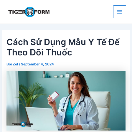
Nhảy
tới
nội
Main
dung
Men
Cách Sử Dụng Mẫu Y Tế Để
Theo Dõi Thuốc
Bởi
Zel
/
September 4, 2024