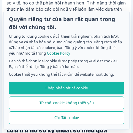
sơ y tế, họ có thể phản hồi nhanh hơn. Tính năng thời gian
thực này đảm bảo các đội ngũ y tế luôn làm việc dựa trên
thông tin hiện tại và có thể đưa ra quyết định nhanh
Quyền riêng tư của bạn rất quan trọng
chóng.
đối với chúng tôi.
Chúng tôi dùng cookie để cải thiện trải nghiệm, phân tích lượt
Truy cập dễ dàng cho nhân viên y tế
dùng và cá nhân hóa nội dung cùng quảng cáo. Bằng cách nhấp
«Chấp nhận tất cả cookie», bạn đồng ý với cookie không thiết
Với các mẫu mã QR y tế, nhân viên có thể nhanh chóng
yếu như mô tả trong
Cookie Policy
xác định những thuốc mà bệnh nhân đang dùng, cải thiện
Bạn có thể chọn loại cookie được phép trong «Cài đặt cookie».
tốc độ vận hành. Việc truy cập thông tin dễ dàng này giảm
Bạn có thể rút lại đồng ý bất cứ lúc nào.
thời gian chờ đợi cho việc chăm sóc.
Cookie thiết yếu không thể tắt vì cần để website hoạt động.
Thúc đẩy an toàn bệnh nhân
Chấp nhận tất cả cookie
Việc ghi chép chính xác và phù hợp về thuốc giúp nâng
cao an toàn cho bệnh nhân và chăm sóc y tế. Kết quả là tỷ
Từ chối cookie không thiết yếu
lệ lỗi thuốc giảm đáng kể. Hiệu quả và kịp thời có lợi cho
bệnh nhân.
Cài đặt cookie
Lưu trữ hồ sơ kỹ thuật số hiệu quả