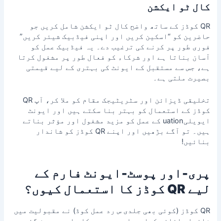
کال ٹو ایکشن
QR کوڈز کے ساتھ واضح
کال ٹو ایکشن
شامل کریں جو
حاضرین کو “اسکین کریں اور اپنی فیڈبیک شیئر کریں”
فوری طور پر کرنے کی ترغیب دے۔ یہ فیڈبیک عمل کو
آسان بناتا ہے اور شرکاء کو فعال طور پر مشغول کرتا
ہے، جس سے مستقبل کے ایونٹ کی بہتری کے لیے قیمتی
بصیرت ملتی ہے۔
تخلیقی ڈیزائن اور سٹریٹیجک مقام کو ملا کر، آپ QR
کوڈز کے استعمال کو بہتر بنا سکتے ہیں اور ایونٹ
ایویلیuation کے عمل کو مزید مشغول اور مؤثر بناتے
ہیں۔ تو آگے بڑھیں اور اپنے QR کوڈز کو شاندار
بنائیں!
پری‑اور پوسٹ‑ایونٹ فارم کے
لیے QR کوڈز کا استعمال کیوں؟
QR کوڈز (کوئی بھی جلدی س رد عمل کوڈ) نے مقبولیت میں
شاندار اضافہ کیا ہے اور یہ دور کا عام حصہ بن گئے