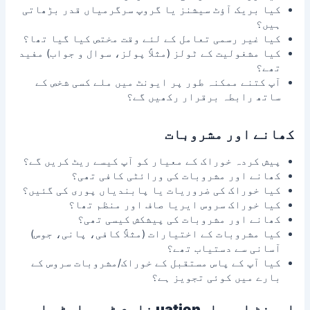
کیا بریک آؤٹ سیشنز یا گروپ سرگرمیاں قدر بڑھاتی
ہیں؟
کیا غیر رسمی تعامل کے لئے وقت مختص کیا گیا تھا؟
کیا مشغولیت کے ٹولز (مثلاً پولز، سوال و جواب) مفید
تھے؟
آپ کتنے ممکنہ طور پر ایونٹ میں ملے کسی شخص کے
ساتھ رابطہ برقرار رکھیں گے؟
کھانے اور مشروبات
پیش کردہ خوراک کے معیار کو آپ کیسے ریٹ کریں گے؟
کھانے اور مشروبات کی ورائٹی کافی تھی؟
کیا خوراک کی ضروریات یا پابندیاں پوری کی گئیں؟
کیا خوراک سروس ایریا صاف اور منظم تھا؟
کھانے اور مشروبات کی پیشکش کیسی تھی؟
کیا مشروبات کے اختیارات (مثلاً کافی، پانی، جوس)
آسانی سے دستیاب تھے؟
کیا آپ کے پاس مستقبل کے خوراک/مشروبات سروس کے
بارے میں کوئی تجویز ہے؟
ایونٹ ایویلیuation فارم ٹیمپلیٹس اور