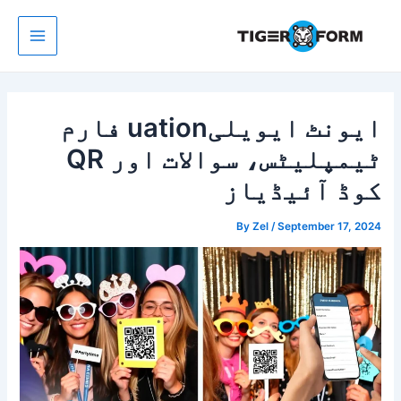
Ski
t
conten
Main
Menu
ایونٹ ایویلیuation فارم
ٹیمپلیٹس، سوالات اور QR
کوڈ آئیڈیاز
By
Zel
/
September 17, 2024