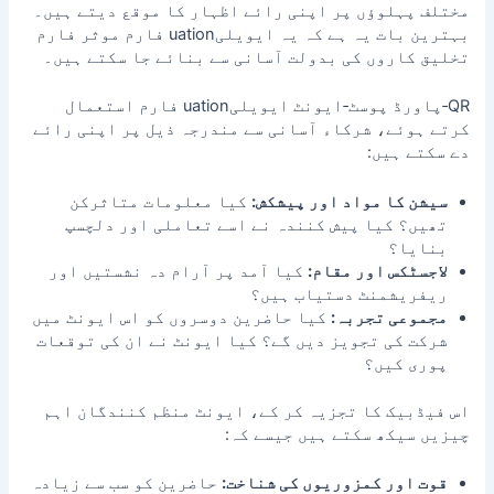
مختلف پہلوؤں پر اپنی رائے اظہار کا موقع دیتے ہیں۔
بہترین بات یہ ہے کہ یہ ایویلیuation فارم موثر فارم
تخلیق کاروں کی بدولت آسانی سے بنائے جا سکتے ہیں۔
QR‑پاورڈ پوسٹ‑ایونٹ ایویلیuation فارم استعمال
کرتے ہوئے، شرکاء آسانی سے مندرجہ ذیل پر اپنی رائے
دے سکتے ہیں:
سیشن کا مواد اور پیشکش:
کیا معلومات متاثرکن
تھیں؟ کیا پیش کنندہ نے اسے تعاملی اور دلچسپ
بنایا؟
لاجسٹکس
اور مقام:
کیا آمد پر آرام دہ نشستیں اور
ریفریشمنٹ دستیاب ہیں؟
مجموعی تجربہ:
کیا حاضرین دوسروں کو اس ایونٹ میں
شرکت کی تجویز دیں گے؟ کیا ایونٹ نے ان کی توقعات
پوری کیں؟
اس فیڈبیک کا تجزیہ کر کے، ایونٹ منظم کنندگان اہم
چیزیں سیکھ سکتے ہیں جیسے کہ:
قوت اور کمزوریوں کی شناخت:
حاضرین کو سب سے زیادہ