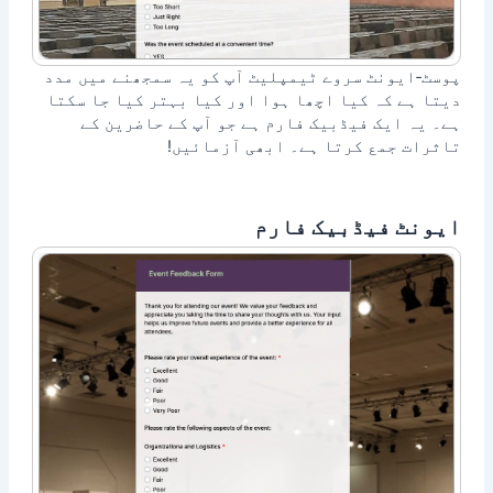
پوسٹ‑ایونٹ سروے ٹیمپلیٹ آپ کو یہ سمجھنے میں مدد
دیتا ہے کہ کیا اچھا ہوا اور کیا بہتر کیا جا سکتا
ہے۔ یہ ایک فیڈبیک فارم ہے جو آپ کے حاضرین کے
تاثرات جمع کرتا ہے۔ ابھی آزمائیں!
ایونٹ فیڈبیک فارم