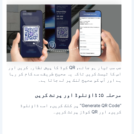
جب سب تیار ہو جائے، QR کوڈ کا پیش نظارہ کریں اور
اس کا ٹیسٹ کریں تاکہ یہ صحیح طریقے سے کام کر رہا
ہے اور آپ کو صحیح لنک پر لے جاتا ہے۔
مرحلہ ۵: ڈاؤنلوڈ اور پرنٹ کریں
“Generate QR Code” پر کلک کریں، اسے ڈاؤنلوڈ
کریں، اور QR کوڈز پرنٹ کریں۔