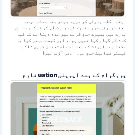
اپنے اگلے پارٹی کو مزید بہتر بنانے کے لیے،
آفٹر‑پارٹی سروے فارم ٹیمپلیٹ آپ کو شرکاء سے اس
بارے میں بصیرت جمع کرنے میں مدد دیتا ہے کہ کیا
کام کر گیا، کیا نہیں ہوا، اور کیسے بہتر کیا جا
سکتا ہے۔ ایونٹ کے بعد اسے استعمال کریں تاکہ
قیمتی فیڈبیک جمع ہو۔ ابھی آزمائیں!
پروگرام کے بعد ایویلیuation فارم