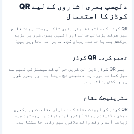
دلچسپ بصری اشاروں کے لیے QR
کوڈز کا استعمال
QR کوڈز کے ساتھ تخلیقی بنیں تاکہ پوسٹ‑ایونٹ فارم
میں شرکت بڑھائی جائے اور انہیں بصری طور پر مزید
پرکشش بنایا جائے۔ یہاں کچھ ماہرانہ تجاویز ہیں:
تھیم کردہ QR کوڈز
ایسی QR کوڈز ڈیزائن کریں جو آپ کے سیشنز کی تھیم سے
میل کھاتے ہوں۔ یہ تخلیقی ٹچ دیتا ہے اور بصری طور
پر پرکشش بناتا ہے۔
سٹریٹیجک مقام
QR کوڈز کو ایونٹ مقام کے نمایاں مقامات پر رکھیں۔
سیشن سلائیڈز، ہینڈ آؤٹس، لینیئرڈز یا پوسٹرز جیسے
زیادہ آمد و رفت والے علاقوں میں رکھا جا سکتا ہے۔