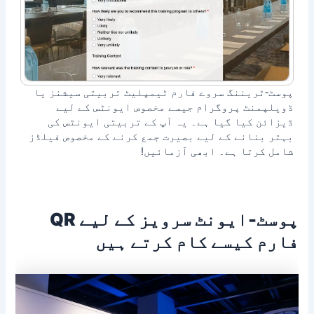
پوسٹ‑ٹریننگ سروے فارم ٹیمپلیٹ تربیتی سیشنز یا
ڈویلپمنٹ پروگرام جیسے مخصوص ایونٹس کے لیے
ڈیزائن کیا گیا ہے۔ یہ آپ کے تربیتی ایونٹس کی
بہتر بنانے کے لیے بصیرت جمع کرنے کے مخصوص فیلڈز
شامل کرتا ہے۔ ابھی آزمائیں!
پوسٹ‑ایونٹ سرویز کے لیے QR
فارم کیسے کام کرتے ہیں