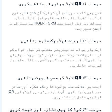
مرحلہ ۱: QR کوڈ جینریٹر منتخب کریں
کسی بھی کام سے پہلے، آپ کو ایک
آن لائن فارم کری
ایٹر
منتخب کرنا ہوگا جو فارم ڈیزائن کرنے کی
سہولت بھی دے۔ ایسے میں TIGER FORM سے بہتر کوئی
آپشن نہیں ہے۔
مرحلہ ۲: ایونٹ فیڈبیک فارم بنائیں
ایک بار جب آپ نے جینریٹر منتخب کر لیا، تو آپ کو
اپنے ایونٹ فارم کا مواد تیار کرنا ہوگا۔ یقینی
بنائیں کہ فارم مختصر مگر پرکشش ہو تاکہ حاضرین
کی توجہ حاصل ہو۔
مرحلہ ۳: QR کوڈ کو حسبِ ضرورت بنائیں
اپنے برانڈ کے مطابق کوڈ کا رنگ، شکل، اور سائز
حسبِ ضرورت بنائیں۔ آپ فارم ہیڈر میں لوگو اور QR
کوڈ بھی شامل کر سکتے ہیں۔
مرحلہ ۴: کوڈ کا پیش نظارہ اور ٹیسٹ کریں