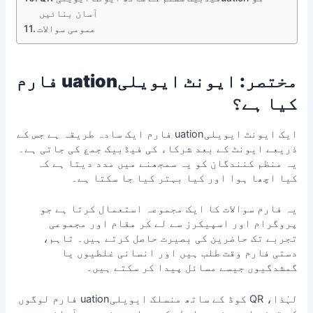
آسان بنائیں
عمومی سوالات
مختصر: ایونٹ ایویلیuation فارم
کیا ہے؟
ایک ایونٹ ایویلیuation فارم ایک سادہ طریقہ ہے جس کے
ذریعے ایونٹ کے بعد شرکاء کی فیڈبیک جمع کی جاتی ہے۔
یہ منظم کنندگان کو یہ سمجھنے میں مدد دیتا ہے کہ
کیا اچھا ہوا اور کیا بہتر کیا جا سکتا ہے۔
یہ فارم سوالات کا ایک مجموعہ استعمال کرتا ہے جو
پروگرام اور اسپیکرز سے لے کر مقام اور مجموعی
تجربے تک حاضرین کی بصیرت حاصل کرتے ہیں۔ تاہم،
دستی فارم وقت طلب ہیں اور انسانی غلطیوں یا
گمشدگیوں جیسے مسائل پیدا کر سکتے ہیں۔
لہٰذا، QR کوڈ کے ساتھ منسلک ایویلیuation فارم لوگوں