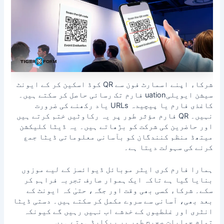
شرکاء اپنے اسمارٹ فون سے QR کوڈ اسکین کر کے ایونٹ
سیشن ایویلیuation فارم تک رسائی حاصل کر سکتے ہیں۔
کاغذی فارم یا پیچیدہ URLs یاد رکھنے کی ضرورت
نہیں۔ QR فارم مؤثر طور پر یہ رکاوٹیں ختم کرتے ہیں
اور حاضرین کی شرکت کو بڑھاتے ہیں۔ یہ ڈیٹا کلیکشن
میتھڈ منظم کنندگان کو بآسانی معلوماتی ڈیٹا جمع
کرنے کی سہولت دیتا ہے۔
ہمارا فارم کری ایٹر موبائل ڈیوائسز کے لیے موزوں
بنایا گیا ہے تاکہ ایک ہموار صارف تجربہ فراہم کر
سکے۔ شرکاء کسی بھی وقت اور جگہ، حتیٰ کہ ایونٹ کے
بعد بھی، آسانی سے سروے مکمل کر سکتے ہیں۔ دستی ڈیٹا
انٹری اور غلطیوں کے خدشے اب نہیں رہیں گے کیونکہ
تمام جوابات صحیح طور پر ریکارڈ ہوتے ہیں۔