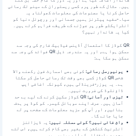
ہیں۔ مثال کے طور پر، کسی ریستوران کے مینو تک رسائی
حاصل کرنا یا مصنوعات کی معلومات کھولنا، یہ
سیاہ‑سفید پیٹرنز ہمیں جسمانی اور ورچوئل دنیا کو
انٹرایکٹو طور پر جوڑنے کے طریقے فراہم کرتے ہیں۔
کیا یہ شاندار نہیں؟
QR کوڈز کا استعمال
آڈینس فیڈبیک فارم
کی وجہ سے
ممکن ہوا ہے، اور یہ مندرجہ ذیل QR فوائد کی وجہ سے
ممکن ہو سکا ہے:
یونیورسل رسائی:
کوئی بھی اسمارٹ فون رکھنے والا
شخص QR کوڈز کسی بھی وقت تک رسائی حاصل کر سکتا
ہے۔ یہ یوزر‑فرینڈلی ہیں، کیونکہ اضافی ایپ
ڈاؤنلوڈ کی ضرورت نہیں۔
تیزی اور آسانی:
QR کوڈز سکین کرنے کے لیے بے حد
آسان ہیں۔ صرف اپنے موبائل کیمرہ کو کوڈ پر ہدف
بنائیں، اور آپ کو مزید معلومات کے صفحے پر لے
جایا جائے گا۔
وائ فائی نہیں؟ کوئی مسئلہ نہیں:
یہ ڈیزائنز
انٹرنیٹ کنکشن کے بغیر بھی کام کرتے ہیں، اس لئے
محدود واى‑فائی کے لئے موزوں ہیں۔