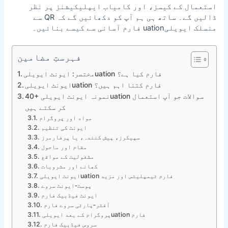
استعمال کے کیسز، اور کامیاب ایپلیکیشنز پر نظر
ڈالیں گے۔ ساتھ ہی ہم آپ کو دکھائیں گے کہ QR سے
منسلک ایویلیuation فارم آسانی سے کیسے بنائیں۔
فہرستِ مضامین
مختصر: ایونٹ ایویلیuation فارم کیا ہے؟
ایونٹ ایویلیuation فارم کتنا اہم ہیں؟
40+ نمونہ ایونٹ ایویلیuation سوالات جو آپ استعمال
کر سکتے ہیں
مواد اور پروگرام
ایونٹ کی تنظیم
سپیکرز، پیش کنندہ، یا پرفارمرز
مقام اور ماحول
مشغولیت کے مواقع
کھانے اور مشروبات
ایونٹ ایویلیuation فارم ٹیمپلیٹس اور مزید
پوسٹ‑ایونٹ سروے
ایونٹ فیڈبیک فارم
آفٹر‑پارٹی سروے فارم
پروگرام کے بعد ایویلیuation فارم
سروس فیڈبیک فارم