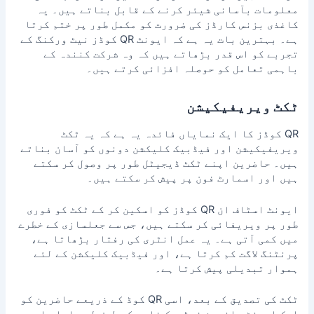
معلومات بآسانی شیئر کرنے کے قابل بناتے ہیں۔ یہ
کاغذی بزنس کارڈز کی ضرورت کو مکمل طور پر ختم کرتا
ہے۔ بہترین بات یہ ہے کہ ایونٹ QR کوڈز نیٹ ورکنگ کے
تجربے کو اس قدر بڑھاتے ہیں کہ وہ شرکت کنندہ کے
باہمی تعامل کو حوصلہ افزائی کرتے ہیں۔
ٹکٹ ویریفیکیشن
QR کوڈز کا ایک نمایاں فائدہ یہ ہے کہ یہ ٹکٹ
ویریفیکیشن اور فیڈبیک کلیکشن دونوں کو آسان بناتے
ہیں۔ حاضرین اپنے ٹکٹ ڈیجیٹل طور پر وصول کر سکتے
ہیں اور اسمارٹ فون پر پیش کر سکتے ہیں۔
ایونٹ اسٹاف ان QR کوڈز کو اسکین کر کے ٹکٹ کو فوری
طور پر ویریفائی کر سکتے ہیں، جس سے جعلسازی کے خطرے
میں کمی آتی ہے۔ یہ عمل انٹری کی رفتار بڑھاتا ہے،
پرنٹنگ لاگت کم کرتا ہے، اور فیڈبیک کلیکشن کے لئے
ہموار تبدیلی پیش کرتا ہے۔
ٹکٹ کی تصدیق کے بعد، اسی QR کوڈ کے ذریعے حاضرین کو