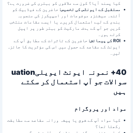
کیا پسند آیا؟ کون سے علاقوں کو بہتری کی ضرورت ہے؟
مستقبل کے ایونٹس کی تخصیص:
حاضرین کے فیڈبیک کو
آئندہ سیشنز، موضوعات اور اسپیکرز کی منصوبہ
بندی کے لیے استعمال کریں، یا ایسے مقامات منتخب
کریں جو آپ کے ہدف مارکیٹ کو بہتر طور پر اپیل
کرتے ہوں۔
ROI کی پیمائش
:
حاضرین کے تاثرات کے مطابق آپ کے
ایونٹ کے مقاصد کے حصول میں اس کی مؤثریت کا جائزہ
لیں۔
40+ نمونہ ایونٹ ایویلیuation
سوالات جو آپ استعمال کر سکتے
ہیں
مواد اور پروگرام
کیا مواد آپ کے شوق یا پیشہ ورانہ مقاصد سے مطابقت
رکھتا تھا؟
کیا سیشنز دیے گئے ایجنڈے کے مطابق تھے؟