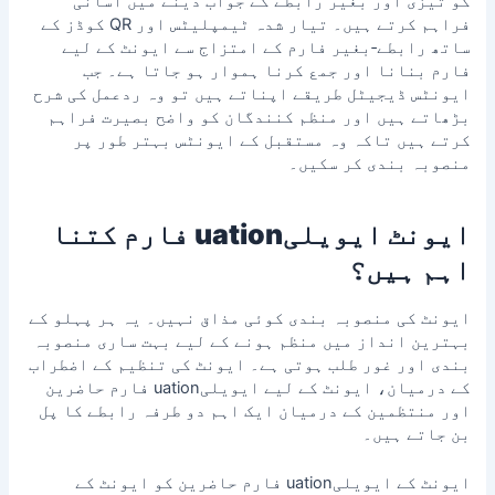
کو تیزی اور بغیر رابطے کے جواب دینے میں آسانی
فراہم کرتے ہیں۔ تیار شدہ ٹیمپلیٹس اور QR کوڈز کے
ساتھ رابطے‑بغیر فارم کے امتزاج سے ایونٹ کے لیے
فارم بنانا اور جمع کرنا ہموار ہو جاتا ہے۔ جب
ایونٹس ڈیجیٹل طریقے اپناتے ہیں تو وہ ردعمل کی شرح
بڑھاتے ہیں اور منظم کنندگان کو واضح بصیرت فراہم
کرتے ہیں تاکہ وہ مستقبل کے ایونٹس بہتر طور پر
منصوبہ بندی کر سکیں۔
ایونٹ ایویلیuation فارم کتنا
اہم ہیں؟
ایونٹ کی منصوبہ بندی کوئی مذاق نہیں۔ یہ ہر پہلو کے
بہترین انداز میں منظم ہونے کے لیے بہت ساری منصوبہ
بندی اور غور طلب ہوتی ہے۔ ایونٹ کی تنظیم کے اضطراب
کے درمیان، ایونٹ کے لیے ایویلیuation فارم حاضرین
اور منتظمین کے درمیان ایک اہم دو طرفہ رابطے کا پل
بن جاتے ہیں۔
ایونٹ کے ایویلیuation فارم حاضرین کو ایونٹ کے