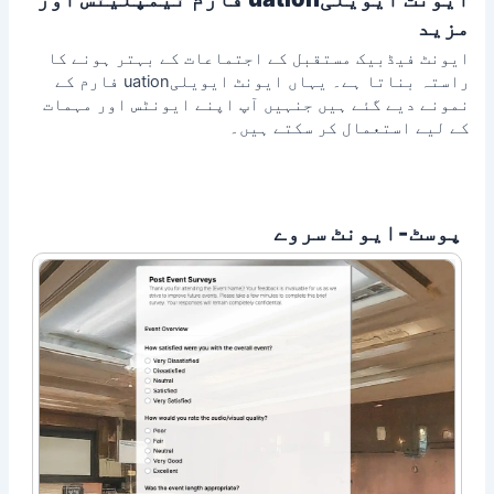
مزید
ایونٹ فیڈبیک مستقبل کے اجتماعات کے بہتر ہونے کا
راستہ بناتا ہے۔ یہاں ایونٹ ایویلیuation فارم کے
نمونے دیے گئے ہیں جنہیں آپ اپنے ایونٹس اور مہمات
کے لیے استعمال کر سکتے ہیں۔
پوسٹ‑ایونٹ سروے