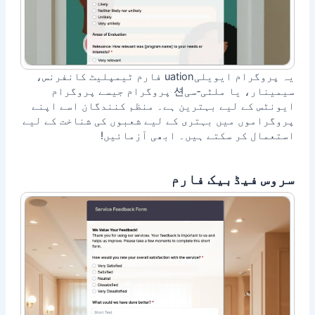
یہ پروگرام ایویلیuation فارم ٹیمپلیٹ کانفرنس،
سیمینار، یا ملٹی‑سی션 پروگرام جیسے پروگرام
ایونٹس کے لیے بہترین ہے۔ منظم کنندگان اسے اپنے
پروگراموں میں بہتری کے لیے شعبوں کی شناخت کے لیے
استعمال کر سکتے ہیں۔ ابھی آزمائیں!
سروس فیڈبیک فارم