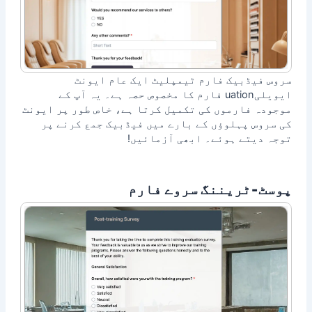
سروس فیڈبیک فارم ٹیمپلیٹ ایک عام ایونٹ
ایویلیuation فارم کا مخصوص حصہ ہے۔ یہ آپ کے
موجودہ فارموں کی تکمیل کرتا ہے، خاص طور پر ایونٹ
کی سروس پہلوؤں کے بارے میں فیڈبیک جمع کرنے پر
توجہ دیتے ہوئے۔ ابھی آزمائیں!
پوسٹ‑ٹریننگ سروے فارم