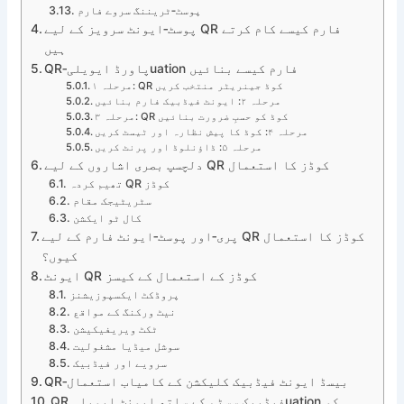
پوسٹ‑ٹریننگ سروے فارم
پوسٹ‑ایونٹ سرویز کے لیے QR فارم کیسے کام کرتے
ہیں
QR‑پاورڈ ایویلیuation فارم کیسے بنائیں
مرحلہ ۱: QR کوڈ جینریٹر منتخب کریں
مرحلہ ۲: ایونٹ فیڈبیک فارم بنائیں
مرحلہ ۳: QR کوڈ کو حسبِ ضرورت بنائیں
مرحلہ ۴: کوڈ کا پیش نظارہ اور ٹیسٹ کریں
مرحلہ ۵: ڈاؤنلوڈ اور پرنٹ کریں
دلچسپ بصری اشاروں کے لیے QR کوڈز کا استعمال
تھیم کردہ QR کوڈز
سٹریٹیجک مقام
کال ٹو ایکشن
پری‑اور پوسٹ‑ایونٹ فارم کے لیے QR کوڈز کا استعمال
کیوں؟
ایونٹ QR کوڈز کے استعمال کے کیسز
پروڈکٹ ایکسپوزیشنز
نیٹ ورکنگ کے مواقع
ٹکٹ ویریفیکیشن
سوشل میڈیا مشغولیت
سرویے اور فیڈبیک
QR‑بیسڈ ایونٹ فیڈبیک کلیکشن کے کامیاب استعمال
QR فیڈبیک سسٹم کے ساتھ ایونٹ ایویلیuation کو