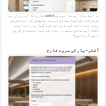
یہ ایک عام ایونٹ ایویلیuation فارم کا اور ورژن ہے
جو شرکاء کے فیڈبیک کے ذریعے مستقبل کے ایونٹس کو
بہتر بنانے کے لیے ڈیزائن کیا گیا ہے۔ اسے اپنے
اگلے ایونٹ کی منصوبہ بندی کے لیے استعمال کریں۔
ابھی آزمائیں!
آفٹر‑پارٹی سروے فارم