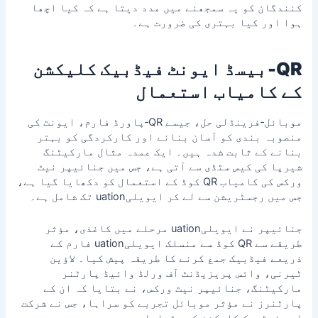
کنندگان کو یہ سمجھنے میں مدد دیتا ہے کہ کیا اچھا
ہوا اور کیا بہتری کی ضرورت ہے۔
QR‑بیسڈ ایونٹ فیڈبیک کلیکشن
کے کامیاب استعمال
موبائل‑فرینڈلی حل، جیسے QR‑پاورڈ فارم، ایونٹ کی
منصوبہ بندی کو آسان بنانے اور کارکردگی کو بہتر
بنانے کے ثابت شدہ ہیں۔ ایک عمدہ مثال مارکیٹنگ
شیرپا کی کیس سٹڈی سے آتی ہے، جس میں جنائیپر نیٹ
ورکس کی کامیاب QR کوڈ کے استعمال کو دکھایا گیا ہے،
جس میں رجسٹریشن سے لے کر ایویلیuation تک شامل ہے۔
جنائیپر نے ایویلیuation مرحلے میں کاغذی، مؤثر
طریقے سے QR کوڈ سے منسلک ایویلیuation فارم کے
ذریعے فیڈبیک جمع کرنے کا طریقہ پیش کیا۔ لاؤین
ٹیرنی، وائس پریزیڈنٹ آف ورلڈ وائیڈ پارٹنر
مارکیٹنگ، جنائیپر نیٹ ورکس، نے بتایا کہ ان کے
پارٹنرز نے مؤثر موبائل تجربے کو سراہا، جس نے شرکت
اور فیڈبیک کلیکشن کو بڑھایا۔