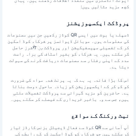
ایونٹ انڈسٹری میں متعدد اطلاقات رکھتے ہیں۔ یہاں
کچھ مزید مثالیں ہیں:
پروڈکٹ ایکسپوزیشنز
ڈسپلے یا بوث میں ایسی QR کوڈز رکھیں جن میں مصنوعات
کی معلومات ہوں۔ موبائل ڈیوائسز پر شرکاء کوڈ اسکین
کر کے تفصیلی سپیسفیکیشن اور پروڈکٹ ب्रोشرز حاصل
کر سکتے ہیں۔ یہ شرکاء کو بغیر اسٹاف کی براہ راست
مدد کے اپنی رفتار سے مصنوعات دریافت کرنے کی سہولت
دیتا ہے۔
اس کا بڑا فائدہ یہ ہے کہ یہ پرنٹ شدہ مواد کی ضرورت
کو کم کر کے ایکسپوزیشن کو زیادہ ماحول دوست بناتا
ہے۔ حاضرین کو مزید گہرائی سے پروڈکٹ تفصیلات ملتی
ہیں، جس سے وہ باخبر خریداری کے فیصلے کر سکتے ہیں۔
نیٹ ورکنگ کے مواقع
آپ آسانی سے QR کوڈ سے فعال ڈیجیٹل بزنس کارڈز تیار
کر سکتے ہیں جو شرکاء کو کوڈ اسکین کر کے رابطے کی