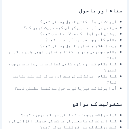
مقام اور ماحول
ایونٹ کی جگہ کتنی قابل رسائی تھی؟
سیٹوں کی آرام دہی کو آپ کیسے ریٹ کریں گے؟
روشنی اور آواز کے حالات مناسب تھے؟
مقام کا درجہ حرارت آرام دہ تھا؟
بیت الخلاء صاف اور قابل رسائی تھے؟
مقام مجموعی طور پر کتنا صاف اور اچھی طرح برقرار
تھا؟
کیا مقام کے ارد گرد کافی نشانات یا ہدایات موجود
تھیں؟
کیا مقام ایونٹ کی نوعیت اور سائز کے لئے مناسب
تھا؟
آپ ایونٹ کے فیزیائی ماحول سے کتنا مطمئن تھے؟
مشغولیت کے مواقع
کیا سوالات پوچھنے کے کافی مواقع موجود تھے؟
کیا ایونٹ نے سامعین کی شرکت کی حوصلہ افزائی کی؟
نیٹ ورکنگ کے مواقع کتنا مؤثر تھے؟