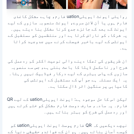
روایتی ایونٹ ایویلیuation فارم، چاہے مشکل کاغذی
فارم ہوں یا آن لائن سروے، ایونٹ منصوبہ سازوں کے لیے
ایونٹ کے بعد کے جائزے جمع کرنا مشکل بنا دیتے ہیں۔
یہ شرکاء کو ناراض کرتا ہے اور منتظمین کو مستقبل کے
ایونٹس کے لیے باخبر فیصلے کرنے میں جدوجہد کراتا
ہے۔
ان طریقوں کی تھکا دینے والی نوعیت اکثر کم ردعمل کی
شرح اور نامکمل ڈیٹا کا باعث بنتی ہے، جس سے منصوبہ
سازوں کے پاس بہتری کے لیے درکار فیڈبیک نہیں رہتا۔
یہ ایک مسئلہ ہے جو آپ کے مستقبل کے ایونٹس کی
کامیابی پر سنگین اثر ڈال سکتا ہے۔
لیکن اس کا حل موجود ہے: ایونٹ ایویلیuation کے لیے QR
فارم۔ یہ سادہ، صارف دوست فارم مشکل کو ختم کرتے ہیں
اور ردعمل کی شرح کو بہتر بناتے ہیں۔
نیچے دیکھیں کہ QR فارم پوسٹ ایونٹ ایویلیuation کو
کیسے آسان بناتے ہیں۔ ہم ان کے فوائد، حقیقی دنیا کے