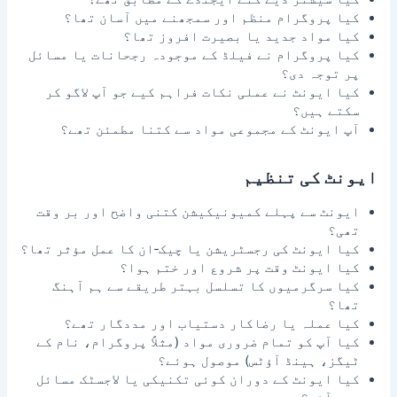
کیا پروگرام منظم اور سمجھنے میں آسان تھا؟
کیا مواد جدید یا بصیرت افروز تھا؟
کیا پروگرام نے فیلڈ کے موجودہ رجحانات یا مسائل
پر توجہ دی؟
کیا ایونٹ نے عملی نکات فراہم کیے جو آپ لاگو کر
سکتے ہیں؟
آپ ایونٹ کے مجموعی مواد سے کتنا مطمئن تھے؟
ایونٹ کی تنظیم
ایونٹ سے پہلے کمیونیکیشن کتنی واضح اور بر وقت
تھی؟
کیا ایونٹ کی رجسٹریشن یا چیک‑ان کا عمل مؤثر تھا؟
کیا ایونٹ وقت پر شروع اور ختم ہوا؟
کیا سرگرمیوں کا تسلسل بہتر طریقے سے ہم آہنگ
تھا؟
کیا عملہ یا رضاکار دستیاب اور مددگار تھے؟
کیا آپ کو تمام ضروری مواد (مثلاً پروگرام، نام کے
ٹیگز، ہینڈ آؤٹس) موصول ہوئے؟
کیا ایونٹ کے دوران کوئی تکنیکی یا لاجسٹک مسائل