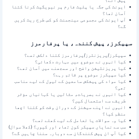
پیش آئے؟
ایونٹ کی جگہ یا پلیٹ فارم پر نیویگیٹ کرنا کتنا
آسان تھا؟
آپ ایونٹ کی مجموعی مینجمنٹ کو کس طرح ریٹ کریں
گے؟
سپیکرز، پیش کنندہ، یا پرفارمرز
سپیکرز/پریزنٹرز/پرفارمرز کتنا دلکش تھے؟
کیا انہوں نے موضوع میں مہارت دکھائی؟
کیا پریزنٹیشن واضح اور سمجھنے میں آسان تھے؟
کیا سپیکرز موضوع پر قائم رہے؟
کیا مواد کی پیشکش سامعین کے لیول کے لیے مناسب
تھی؟
کیا انہوں نے بصریات، مثالیں یا کہانیاں مؤثر
طریقے سے استعمال کیں؟
انہوں نے اپنے سیشنز کے دوران وقت کو کتنا اچھا
منظم کیا؟
کیا وہ سوالات یا تعامل کے لیے کھلے تھے؟
سب سے نمایاں سپیکر کون تھا، اور کیوں؟ (کھلا سوال)
کیا آپ ان پیش کنندگان سے دوبارہ سننا چاہیں گے؟