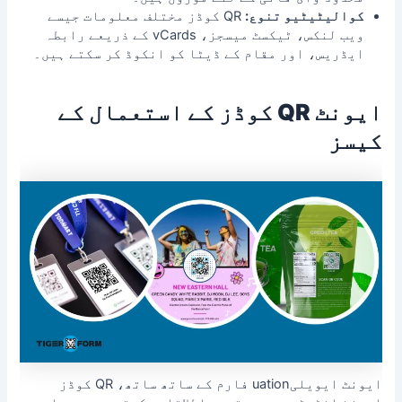
کوالیٹیٹیو تنوع:
QR کوڈز مختلف معلومات جیسے
ویب لنکس، ٹیکسٹ میسجز، vCards کے ذریعے رابطہ
ایڈریس، اور مقام کے ڈیٹا کو انکوڈ کر سکتے ہیں۔
ایونٹ QR کوڈز کے استعمال کے
کیسز
ایونٹ ایویلیuation فارم کے ساتھ ساتھ، QR کوڈز