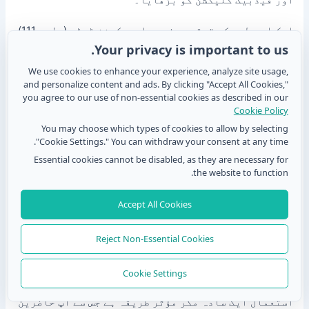
ایک اسی طرح کی تحقیق، نیرس ایجوکیشن ٹوڈی (ولیم 111)
میں شائع ہوئی، نے بھی QR کوڈ‑پاورڈ ایویلیuation
Your privacy is important to us.
فارم کی مؤثریت کو ثابت کیا۔ اس تحقیق نے ظاہر کیا
We use cookies to enhance your experience, analyze site usage,
کہ 436 میں سے 416 respondent نے کورس رجسٹریشن اور
and personalize content and ads. By clicking "Accept All Cookies,"
ایویلیuation کے لیے QR کوڈز کو مؤثر اور سادہ پایا۔
you agree to our use of non-essential cookies as described in our
Cookie Policy
یہ مثالیں واضح کرتی ہیں کہ QR کوڈز فیڈبیک کلیکشن
You may choose which types of cookies to allow by selecting
کو مزید آسان اور قابل رسائی بناتے ہیں، جس کے نتیجے
"Cookie Settings." You can withdraw your consent at any time.
میں زیادہ شرکت اور مستقبل کے ایونٹس کے لیے کارآمد
Essential cookies cannot be disabled, as they are necessary for
بصیرت حاصل ہوتی ہے۔
the website to function.
QR فیڈبیک سسٹم کے ساتھ ایونٹ
Accept All Cookies
ایویلیuation کو آسان بنائیں
Reject Non-Essential Cookies
آپ QR کوڈز کا مکمل فائدہ اٹھا کر ردعمل کی شرح میں
Cookie Settings
اضافہ حاصل کر سکتے ہیں، جو بہتر ڈیٹا کلیکشن اور
حاضرین کی شمولیت کا باعث بنتا ہے۔ ایونٹ QR کوڈز کا
استعمال ایک سادہ مگر مؤثر طریقہ ہے جس سے آپ حاضرین