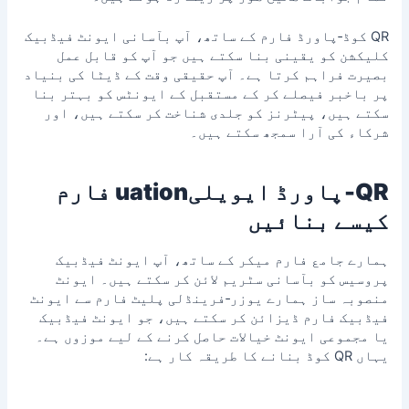
QR کوڈ‑پاورڈ فارم کے ساتھ، آپ بآسانی ایونٹ فیڈبیک
کلیکشن کو یقینی بنا سکتے ہیں جو آپ کو قابل عمل
بصیرت فراہم کرتا ہے۔ آپ حقیقی وقت کے ڈیٹا کی بنیاد
پر باخبر فیصلے کر کے مستقبل کے ایونٹس کو بہتر بنا
سکتے ہیں، پیٹرنز کو جلدی شناخت کر سکتے ہیں، اور
شرکاء کی آرا سمجھ سکتے ہیں۔
QR‑پاورڈ ایویلیuation فارم
کیسے بنائیں
ہمارے جامع فارم میکر کے ساتھ، آپ ایونٹ فیڈبیک
پروسیس کو بآسانی سٹریم لائن کر سکتے ہیں۔ ایونٹ
منصوبہ ساز ہمارے یوزر‑فرینڈلی پلیٹ فارم سے ایونٹ
فیڈبیک فارم ڈیزائن کر سکتے ہیں، جو ایونٹ فیڈبیک
یا مجموعی ایونٹ خیالات حاصل کرنے کے لیے موزوں ہے۔
یہاں QR کوڈ بنانے کا طریقہ کار ہے: