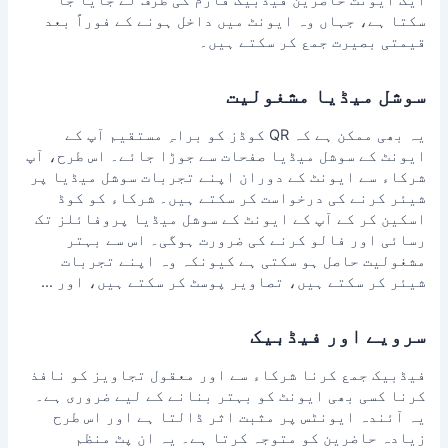
ایک
ایونٹ حاضرین فیڈبیک فارم
کی طرف لے جایا جا
سکتا ہے، جہاں وہ ایونٹ میں داخل ہونے کے فوراً بعد
قیمتی بصیرت جمع کر سکتے ہیں۔
سوشل میڈیا مشغولیت
یہ بھی ممکن ہے کہ QR کوڈز کو براہِ مستقیم آپ کے
ایونٹ کے سوشل میڈیا صفحات سے جوڑا جائے۔ اس طرح، آپ
شرکاء سے ایونٹ کے دوران اپنے تجربات سوشل میڈیا پر
شیئر کرنے کی درخواست کر سکتے ہیں۔ شرکاء کو کوڈ
اسکین کر کے آپ کے ایونٹ کے سوشل میڈیا پروفائلز تک
رسائی اور فالو کرنے کی ضرورت ہوگی۔ اس سے بہتر
مشغولیت حاصل ہو سکتی ہے کیونکہ وہ اپنے تجربات
شیئر کر سکتے ہیں، تصاویر پوسٹ کر سکتے ہیں، اور …
سرویے اور فیڈبیک
فیڈبیک جمع کرنا
شرکاء سے اور معقول تجاویز کو نافذ
کرنا کسی بھی ایونٹ کو بہتر بنانے کے لیے ضروری ہے۔
یہ آئندہ ایونٹس پر مثبت اثر ڈالتا ہے اور اس طرح
زیادہ حاضرین کو متوجہ کرتا ہے۔ یہ ان پٹ منظم