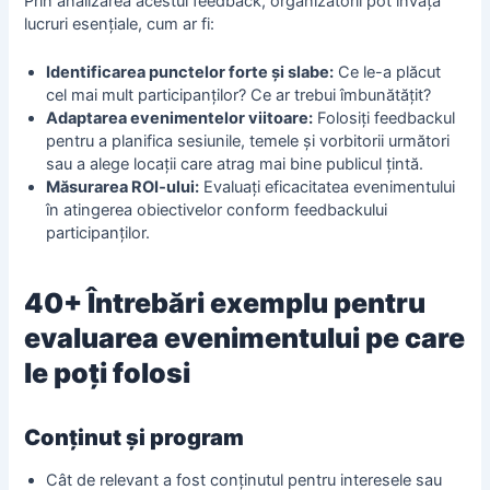
Prin analizarea acestui feedback, organizatorii pot învăța
lucruri esențiale, cum ar fi:
Identificarea punctelor forte și slabe:
Ce le-a plăcut
cel mai mult participanților? Ce ar trebui îmbunătățit?
Adaptarea evenimentelor viitoare:
Folosiți feedbackul
pentru a planifica sesiunile, temele și vorbitorii următori
sau a alege locații care atrag mai bine publicul țintă.
Măsurarea ROI‑ului
:
Evaluați eficacitatea evenimentului
în atingerea obiectivelor conform feedbackului
participanților.
40+ Întrebări exemplu pentru
evaluarea evenimentului pe care
le poți folosi
Conținut și program
Cât de relevant a fost conținutul pentru interesele sau