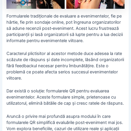
Formularele tradiționale de evaluare a evenimentelor, fie pe
hârtie, fie prin sondaje online, pot îngreuna organizatorilor
să adune recenzii post‑eveniment. Acest lucru frustrează
participanții și lasă organizatorii să lupte pentru a lua decizii
informate pentru evenimentele viitoare.
Caracterul plictisitor al acestor metode duce adesea la rate
scăzute de răspuns și date incomplete, lăsând organizatorii
fără feedbackul necesar pentru îmbunătățire. Este o
problemă ce poate afecta serios succesul evenimentelor
viitoare.
Dar există o soluție: formularele QR pentru evaluarea
evenimentelor. Aceste formulare simple, prietenoase cu
utilizatorul, elimină bătăile de cap și cresc ratele de răspuns.
Aruncă o privire mai profundă asupra modului în care
formularele QR simplifică evaluările post‑eveniment mai jos.
Vom explora beneficiile, cazuri de utilizare reale și aplicații