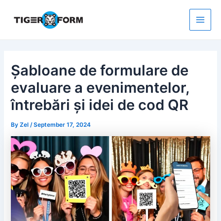
Skip
to
content
Main
Men
Șabloane de formulare de
evaluare a evenimentelor,
întrebări și idei de cod QR
By
Zel
/
September 17, 2024