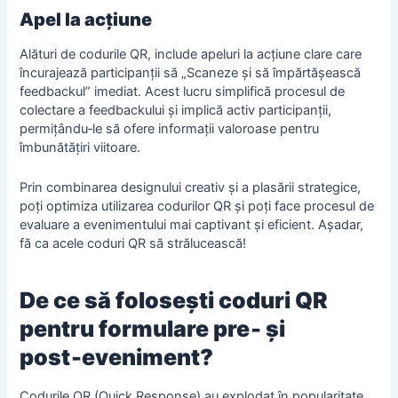
Apel la acțiune
Alături de codurile QR, include
apeluri la acțiune
clare care
încurajează participanții să „Scaneze și să împărtășească
feedbackul” imediat. Acest lucru simplifică procesul de
colectare a feedbackului și implică activ participanții,
permițându‑le să ofere informații valoroase pentru
îmbunătățiri viitoare.
Prin combinarea designului creativ și a plasării strategice,
poți optimiza utilizarea codurilor QR și poți face procesul de
evaluare a evenimentului mai captivant și eficient. Așadar,
fă ca acele coduri QR să strălucească!
De ce să folosești coduri QR
pentru formulare pre‑ și
post‑eveniment?
Codurile QR (Quick Response) au explodat în popularitate,