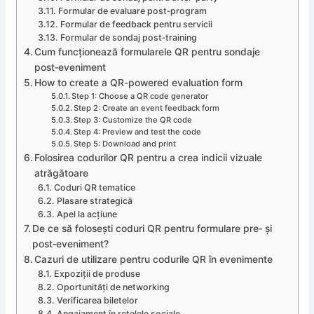
Formular de evaluare post‑program
Formular de feedback pentru servicii
Formular de sondaj post‑training
Cum funcționează formularele QR pentru sondaje
post‑eveniment
How to create a QR-powered evaluation form
Step 1: Choose a QR code generator
Step 2: Create an event feedback form
Step 3: Customize the QR code
Step 4: Preview and test the code
Step 5: Download and print
Folosirea codurilor QR pentru a crea indicii vizuale
atrăgătoare
Coduri QR tematice
Plasare strategică
Apel la acțiune
De ce să folosești coduri QR pentru formulare pre‑ și
post‑eveniment?
Cazuri de utilizare pentru codurile QR în evenimente
Expoziții de produse
Oportunități de networking
Verificarea biletelor
Angajament în rețelele sociale