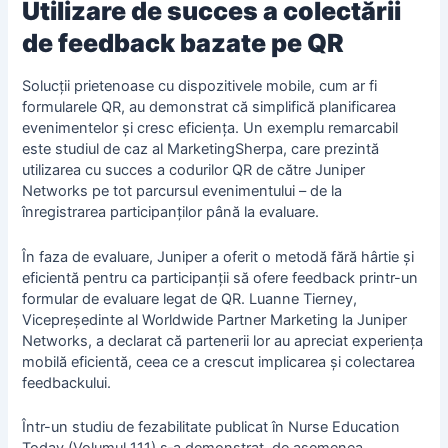
Utilizare de succes a colectării
de feedback bazate pe QR
Solucții prietenoase cu dispozitivele mobile, cum ar fi
formularele QR, au demonstrat că simplifică planificarea
evenimentelor și cresc eficiența. Un exemplu remarcabil
este studiul de caz al MarketingSherpa, care prezintă
utilizarea cu succes a codurilor QR de către Juniper
Networks pe tot parcursul evenimentului – de la
înregistrarea participanților până la evaluare.
În faza de evaluare, Juniper a oferit o metodă fără hârtie și
eficientă pentru ca participanții să ofere feedback printr-un
formular de evaluare legat de QR. Luanne Tierney,
Vicepreședinte al Worldwide Partner Marketing la Juniper
Networks, a declarat că partenerii lor au apreciat experiența
mobilă eficientă, ceea ce a crescut implicarea și colectarea
feedbackului.
Într-un studiu de fezabilitate publicat în Nurse Education
Today (Volumul 111) s‑a demonstrat, de asemenea,