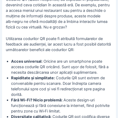
devenind ceva cotidian în această eră. De exemplu, pentru
a accesa meniul unui restaurant sau pentru a deschide o
mulțime de informații despre produse, aceste modele
alb‑negru ne oferă modalități de a îmbina interactiv lumea
fizică cu cea virtuală. Nu e grozav?
Utilizarea codurilor QR poate fi atribuită
formularelor de
feedback ale audienței
, iar acest lucru a fost posibil datorită
următoarelor beneficii ale codurilor QR:
Acces universal:
Oricine are un smartphone poate
accesa codurile QR oricând. Sunt ușor de folosit, fără a
necesita descărcarea unor aplicații suplimentare.
Rapiditate și simplitate:
Codurile QR sunt extrem de
convenabile pentru scanare. Doar îndrepta camera
telefonului spre cod și vei fi redirecționat spre pagina
dorită.
Fără Wi‑Fi? Nicio problemă:
Aceste design‑uri
funcționează și fără conexiune la internet, fiind potrivite
pentru zone cu Wi‑Fi limitat.
Diversitate calitativă:
Codurile QR pot codifica diverse