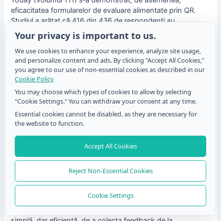
eficacitatea formularelor de evaluare alimentate prin QR.
Studiul a arătat că 416 din 436 de respondenți au
considerat utilizarea codurilor QR pentru înregistrarea la
Your privacy is important to us.
cursuri și evaluări eficientă și simplă.
We use cookies to enhance your experience, analyze site usage,
and personalize content and ads. By clicking "Accept All Cookies,"
Aceste exemple subliniază modul în care codurile QR fac
you agree to our use of non-essential cookies as described in our
colectarea feedbackului mai convenabilă și accesibilă,
Cookie Policy
rezultând o participare mai mare și informații acționabile
You may choose which types of cookies to allow by selecting
pentru evenimente viitoare.
"Cookie Settings." You can withdraw your consent at any time.
Essential cookies cannot be disabled, as they are necessary for
Simplifică evaluarea
the website to function.
evenimentului cu un sistem de
Accept All Cookies
feedback QR
Reject Non-Essential Cookies
Poți profita pe deplin de codurile QR și poți obține o
creștere a ratei de răspuns, ceea ce se traduce în
Cookie Settings
colectarea de date mai bune și implicarea audienței.
Folosirea formularelor QR pentru evenimente este o metodă
simplă, dar eficientă, de a colecta feedback de la