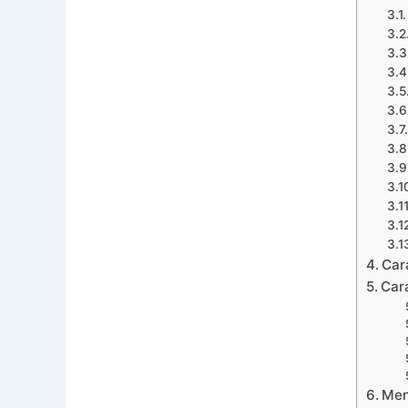
Car
Car
Men