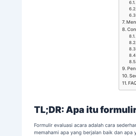
Men
Con
Pen
Se
FA
TL;DR: Apa itu formuli
Formulir evaluasi acara adalah cara sederh
memahami apa yang berjalan baik dan apa y