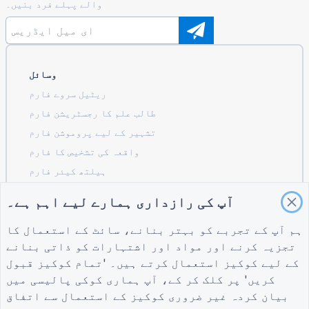
والے پہلے فرد بنیں۔
وسائل
ریٹیل سروے فارم
طالب علم کا رجسٹریشن فارم
تشہیر کے لیے پروموشن فارم
واقعہ کی تشخیص کا فارم
ہیلتھ کیئر فارم
ریسٹورنٹ آرڈرنگ سسٹم فارم
آپ کی رازداری ہمارے لیے اہم ہے۔
تعمیر کے لیے پروجیکٹ کی تشخیص کا فارم
لاجسٹکس کے لیے سپلائر کی تشخیص کا فارم
ہم آپ کے تجربے کو بہتر بنانے، سائٹ کے استعمال کا
تجزیہ کرنے اور مواد اور اشتہارات کو ذاتی بنانے
یوٹیلٹیز کے لیے سروس کی درخواست کا فارم
کے لیے کوکیز استعمال کرتے ہیں۔ 'تمام کوکیز قبول
کسٹمر مصروفیت کا فارم
کریں' پر کلک کر کے، آپ ہماری
کوکی پالیسی
میں
بیان کردہ غیر ضروری کوکیز کے استعمال سے اتفاق