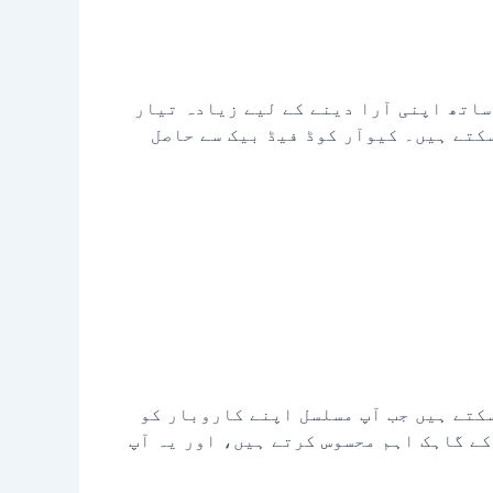
 ساتھ اپنی آرا دینے کے لیے زیادہ تیار
کتے ہیں۔ کیوآر کوڈ فیڈ بیک سے حاصل
سکتے ہیں جب آپ مسلسل اپنے کاروبار کو
کے گاہک اہم محسوس کرتے ہیں، اور یہ آپ