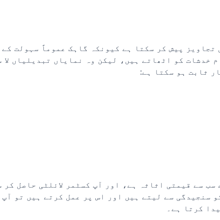
 تجاویز پیش کر سکتا ہے کیونکہ گاہک عموماً سہولت کے
م خدشات کو اٹھاتے ہیں، لیکن وہ نمایاں تبدیلیاں لا س
ر ثابت ہو سکتا ہے:
سب سے قیمتی اثاثہ ہے، اور آپ کسٹمر لائلٹی حاصل کر 
و سنجیدگی سے لیتے ہیں اور اس پر عمل کرتے ہیں تو آپ 
یدا کرتا ہے۔