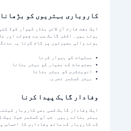
کاروباری بہتریوں کو بڑھانا
ایک مفت فارم آن لائن بلڈر کیوآر کوڈ کئی
ہوتے ہیں۔ اکثر گاہک سب سے چھوٹے اور عا
ہونے والی بصیرتوں پر کام کرنا یہ مددگا
عملیات کو ہموار کرنا
مصنوعات کے معیار کو بہتر بنانا
انوینٹری کو بہتر بنانا
بہتر کسٹمر تجربہ
وفادار گاہک پیدا کرنا
ایک وفادار گاہک کسی بھی کاروبار کیلئے 
بہتر بناتے رہیں۔ جب آپ کسٹمر فیڈ بیک ک
کے کاروبار کے ساتھ وفاداری کا احساس پ