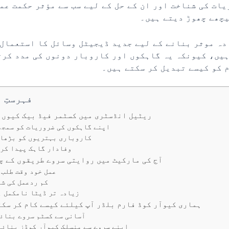
ات کی شناخت اور ان کے حل کے لیے سب سے مؤثر حکمت عم
یچھے چھوڑ دیتے ہیں۔
دہ موثر بنانے کے لیے جدید ڈیجیٹل وسائل کا استعمال 
یں، کیونکہ یہ گاہکوں اور کاروبار دونوں کی مدد کرت
 کو کیسے تبدیل کر سکتے ہیں۔
فہرستِ 
ریٹیل انڈسٹری میں کسٹمر فیڈ بیک کیوں 
اپنے گاہکوں کی ضروریات کو سمجھ
کاروباری بہتریوں کو بڑھا
وفادار گاہک پیدا کر
آج کی مارکیٹ میں روایتی سروے طریقوں کے چ
عمل خود وقت طلب 
کم ردعمل کی شر
زیادہ تر ڈیٹا نامکمل ہ
ہماری کیوآر کوڈ فارم بلڈر آپ کیلئے کیسے کام کر سکت
آسانی سے کسٹم سروے بنائ
اپنے سروے سے منسلک کیوآر کوڈز بنائی