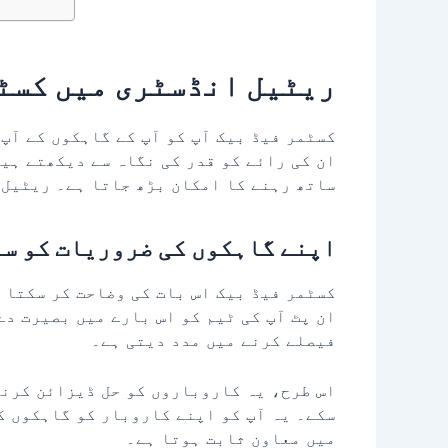
ریٹیل انڈسٹری میں کسٹم
کسٹمر فیڈ بیک آپ کو آپ کے گاہکوں کے آپ 
ان کی رائے کو قدر کی نگاہ سے دیکھتے ہیں
ساتھ رہنے کا امکان بڑھ جاتا ہے۔ ریٹیل 
اپنے گاہکوں کی ضروریات کو س
کسٹمر فیڈ بیک اس بات کی وضاحت کر سکتا 
ان پٹ آپ کی ٹیم کو اس بارے میں بصیرت دے
فیصلے کرنے میں مدد دیتی ہے۔
اس طرح، یہ کاروباروں کو حل ڈیزائن کرنے
سکے۔ یہ آپ کو اپنے کاروبار کو گاہکوں ک
میں معاون ثابت ہوتا ہے۔