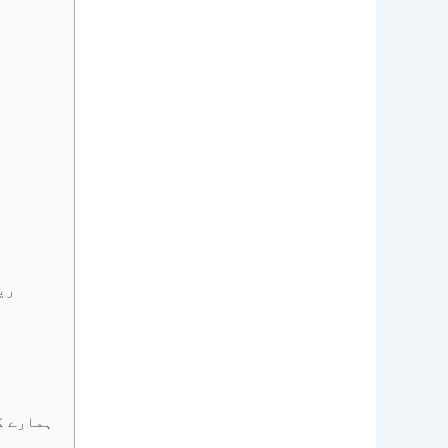
ری
ہمارے ک