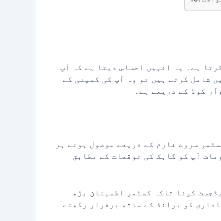
کرتا ہے۔ یہ انہیں احساس دیتا ہے کہ آپ
ں شامل کرتے ہیں تو وہ آپ کی کمپنی کے
آر کوڈ کے ذریعے ہے۔
سٹمر سروے فارم کے ذریعے موصول ہونے ہر
ومات آپ کو گاہک کی توقعات کے مطابق
یڈجسٹ کرنا تاکہ کسٹمر اطمینان بڑھ
اداری کو برانڈ کے ساتھ برقرار رکھنے