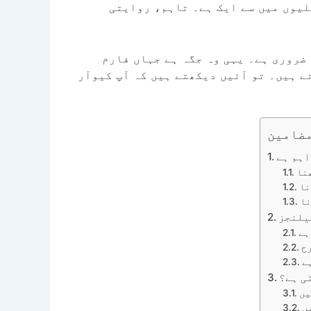
لیوں میں سے ایک ہے۔ تاہم، روایتی
ضروری ہے۔ یہی وہ جگہ ہے جہاں فارم
ے ہیں۔ تو آئیں دیکھتے ہیں کہ آپ کیوآر
مضامین
اہم ہے
نا
نا
نا
یلنجز
ہے
ح
ے
ی ہے؟
یں
ں