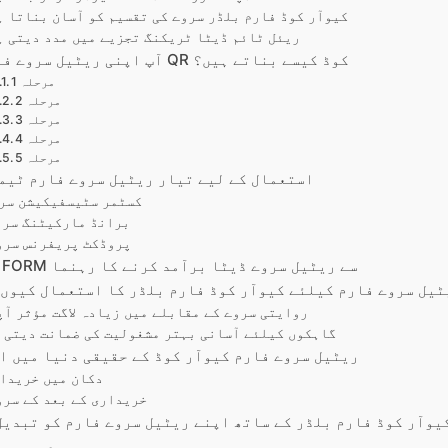
کیوآر کوڈ فارم بلڈر سروے کی تقسیم کو آسان بناتا ہ
ریئل ٹائم ڈیٹا ٹریکنگ تجزیے میں مدد دیتی ہ
آپ اپنی ریٹیل سروے فارم کا QR کوڈ کیسے بناتے ہیں؟
مرحلہ 1
مرحلہ 2
مرحلہ 3
مرحلہ 4
مرحلہ 5
استعمال کے لیے تیار ریٹیل سروے فارم ٹیم
کسٹمر سٹیسفیکیشن سر
برانڈ مارکیٹنگ سرو
پروڈکٹ پریفرنس سرو
TIGER FORM سے ریٹیل سروے ڈیٹا برآمد کرنے کا رہنما
ٹیل سروے فارم کیلئے کیوآر کوڈ فارم بلڈر کا استعمال کیوں
روایتی سروے کے مقابلے میں زیادہ لاگت مؤثر آپ
گاہکوں کیلئے آسانی بہتر مشغولیت کی ضمانت دیتی 
ریٹیل سروے فارم کیوآر کوڈ کے حقیقی دنیا میں اط
دکان میں خریدا
خریداری کے بعد کے سرو
یوآر کوڈ فارم بلڈر کے ساتھ اپنے ریٹیل سروے فارم کو تبدیل
عمومی س