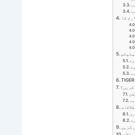
ے
ے
پلیٹس
وے
ے
ے
 کریں؟
شن
ہے
لاقات
ری
ے
 کریں
والات