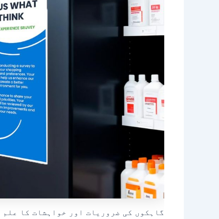
گاہکوں کی ضروریات اور خواہشات کا علم ش