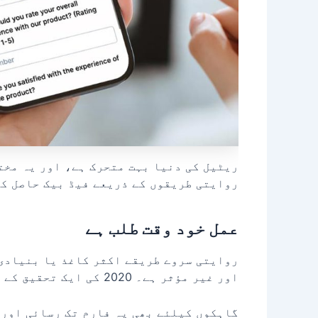
ریٹیل کی دنیا بہت متحرک ہے، اور یہ مخت
روایتی طریقوں کے ذریعے فیڈ بیک حاصل کر
عمل خود وقت طلب ہے
روایتی سروے طریقے اکثر کاغذ یا بنیادی 
اور غیر مؤثر ہے۔ 2020 کی ایک تحقیق کے مطابق روایتی سروے جدید طریقوں کے مقابلے میں 2‑3 گنا زیادہ وقت لیتے ہیں۔
گاہکوں کیلئے بھی یہ فارم تک رسائی اور 