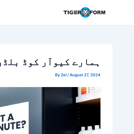
Ski
t
conten
ہمارے کیوآر کوڈ بلڈر
By
Zel
/
August 27, 2024