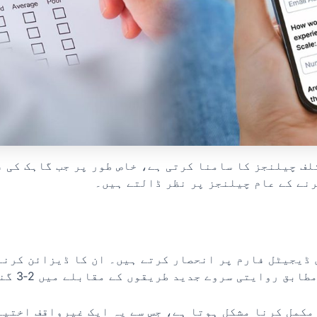
لف چیلنجز کا سامنا کرتی ہے، خاص طور پر جب گاہک کی ف
نے کے عام چیلنجز پر نظر ڈالتے ہیں۔
ڈیجیٹل فارم پر انحصار کرتے ہیں۔ ان کا ڈیزائن کرنا
مکمل کرنا مشکل ہوتا ہے، جس سے یہ ایک غیرواقف اختیا