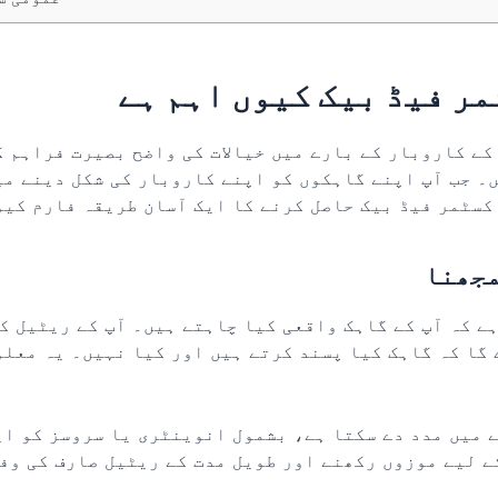
ر فیڈ بیک کیوں اہم ہے
کے کاروبار کے بارے میں خیالات کی واضح بصیرت فراہم 
۔ جب آپ اپنے گاہکوں کو اپنے کاروبار کی شکل دینے می
کسٹمر فیڈ بیک حاصل کرنے کا ایک آسان طریقہ فارم کیو
مجھنا
ہے کہ آپ کے گاہک واقعی کیا چاہتے ہیں۔ آپ کے ریٹیل ک
 گا کہ گاہک کیا پسند کرتے ہیں اور کیا نہیں۔ یہ معل
 میں مدد دے سکتا ہے، بشمول انوینٹری یا سروسز کو ا
ے لیے موزوں رکھنے اور طویل مدت کے ریٹیل صارف کی وف