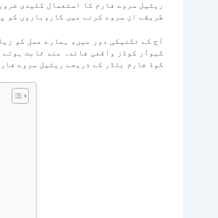
ریٹیل سروے فارم کا استعمال کلیدی ضروری
طریقے ان سروے کرنے میں کاروباروں کو پ
آج کے تکنیکی دور میں، ہمارے عمل کو زیا
کیوآر کوڈز واقعی فائدہ مند ثابت ہوتے ہ
کوڈ فارم بلڈر کے ذریعے ریٹیل سروے فارم