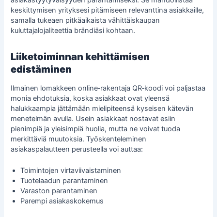
keskittymisen yrityksesi pitämiseen relevanttina asiakkaille,
samalla tukeaen pitkäaikaista vähittäiskaupan
kuluttajalojaliteettia brändiäsi kohtaan.
Liiketoiminnan kehittämisen
edistäminen
Ilmainen lomakkeen online‑rakentaja QR‑koodi voi paljastaa
monia ehdotuksia, koska asiakkaat ovat yleensä
halukkaampia jättämään mielipiteensä kyseisen kätevän
menetelmän avulla. Usein asiakkaat nostavat esiin
pienimpiä ja yleisimpiä huolia, mutta ne voivat tuoda
merkittäviä muutoksia. Työskenteleminen
asiakaspalautteen
perusteella voi auttaa:
Toimintojen virtaviivaistaminen
Tuotelaadun parantaminen
Varaston parantaminen
Parempi asiakaskokemus