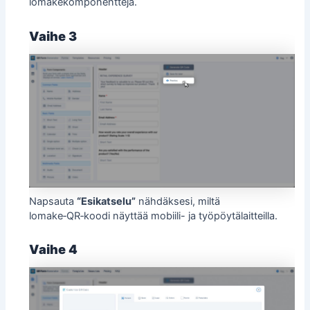
lomakekomponentteja.
Vaihe 3
Napsauta
“Esikatselu”
nähdäksesi, miltä
lomake‑QR‑koodi näyttää mobiili- ja työpöytälaitteilla.
Vaihe 4