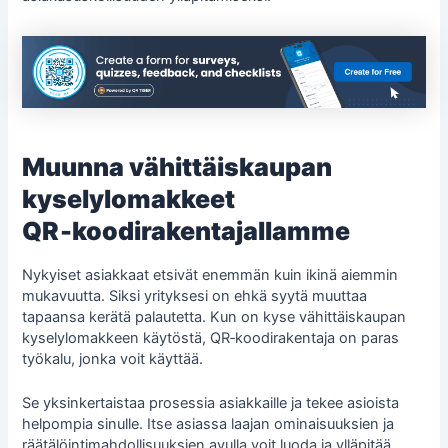
Muunna vähittäiskaupan
kyselylomakkeet
QR‑koodirakentajallamme
Nykyiset asiakkaat etsivät enemmän kuin ikinä aiemmin
mukavuutta. Siksi yrityksesi on ehkä syytä muuttaa
tapaansa kerätä palautetta. Kun on kyse vähittäiskaupan
kyselylomakkeen käytöstä, QR‑koodirakentaja on paras
työkalu, jonka voit käyttää.
Se yksinkertaistaa prosessia asiakkaille ja tekee asioista
helpompia sinulle. Itse asiassa laajan ominaisuuksien ja
räätälöintimahdollisuuksien avulla voit luoda ja ylläpitää