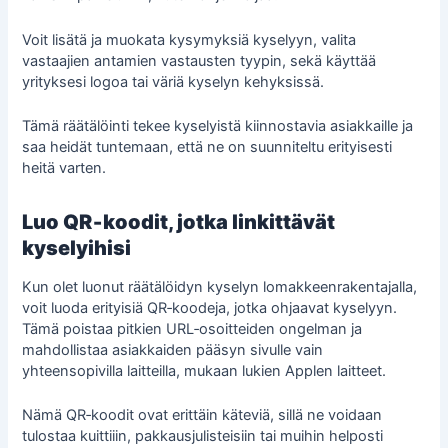
Voit lisätä ja muokata kysymyksiä kyselyyn, valita
vastaajien antamien vastausten tyypin, sekä käyttää
yrityksesi logoa tai väriä kyselyn kehyksissä.
Tämä räätälöinti tekee kyselyistä kiinnostavia asiakkaille ja
saa heidät tuntemaan, että ne on suunniteltu erityisesti
heitä varten.
Luo QR‑koodit, jotka linkittävät
kyselyihisi
Kun olet luonut räätälöidyn kyselyn lomakkeenrakentajalla,
voit luoda erityisiä QR‑koodeja, jotka ohjaavat kyselyyn.
Tämä poistaa pitkien URL‑osoitteiden ongelman ja
mahdollistaa asiakkaiden pääsyn sivulle vain
yhteensopivilla laitteilla, mukaan lukien Applen laitteet
.
Nämä QR‑koodit ovat erittäin käteviä, sillä ne voidaan
tulostaa kuitti­iin, pakkaus­julisteisiin tai muihin helposti