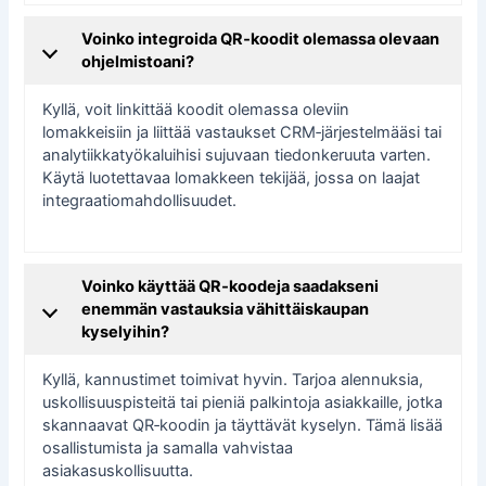
Voinko integroida QR‑koodit olemassa olevaan
ohjelmistoani?
Kyllä, voit linkittää koodit olemassa oleviin
lomakkeisiin ja liittää vastaukset CRM‑järjestelmääsi tai
analytiikkatyökaluihisi sujuvaan tiedonkeruuta varten.
Käytä luotettavaa lomakkeen tekijää, jossa on laajat
integraatiomahdollisuudet.
Voinko käyttää QR‑koodeja saadakseni
enemmän vastauksia vähittäiskaupan
kyselyihin?
Kyllä, kannustimet toimivat hyvin. Tarjoa alennuksia,
uskollisuuspisteitä tai pieniä palkintoja asiakkaille, jotka
skannaavat QR‑koodin ja täyttävät kyselyn. Tämä lisää
osallistumista ja samalla vahvistaa
asiakasuskollisuutta.