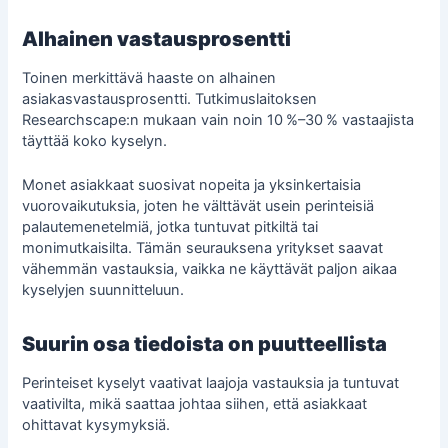
Alhainen vastausprosentti
Toinen merkittävä haaste on alhainen
asiakasvastausprosentti. Tutkimuslaitoksen
Researchscape:n mukaan vain noin 10 %–30 % vastaajista
täyttää koko kyselyn.
Monet asiakkaat suosivat nopeita ja yksinkertaisia
vuorovaikutuksia, joten he välttävät usein perinteisiä
palautemenetelmiä, jotka tuntuvat pitkiltä tai
monimutkaisilta. Tämän seurauksena yritykset saavat
vähemmän vastauksia, vaikka ne käyttävät paljon aikaa
kyselyjen suunnitteluun.
Suurin osa tiedoista on puutteellista
Perinteiset kyselyt vaativat laajoja vastauksia ja tuntuvat
vaativilta, mikä saattaa johtaa siihen, että asiakkaat
ohittavat kysymyksiä.