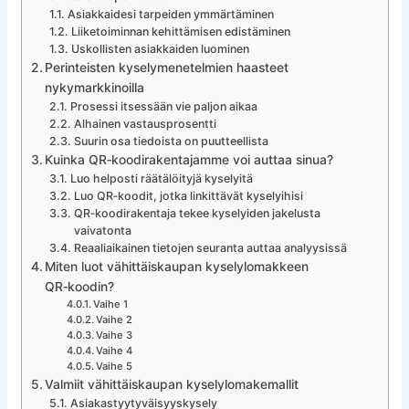
Asiakkaidesi tarpeiden ymmärtäminen
Liiketoiminnan kehittämisen edistäminen
Uskollisten asiakkaiden luominen
Perinteisten kyselymenetelmien haasteet
nykymarkkinoilla
Prosessi itsessään vie paljon aikaa
Alhainen vastausprosentti
Suurin osa tiedoista on puutteellista
Kuinka QR‑koodirakentajamme voi auttaa sinua?
Luo helposti räätälöityjä kyselyitä
Luo QR‑koodit, jotka linkittävät kyselyihisi
QR‑koodirakentaja tekee kyselyiden jakelusta
vaivatonta
Reaaliaikainen tietojen seuranta auttaa analyysissä
Miten luot vähittäiskaupan kyselylomakkeen
QR‑koodin?
Vaihe 1
Vaihe 2
Vaihe 3
Vaihe 4
Vaihe 5
Valmiit vähittäiskaupan kyselylomakemallit
Asiakastyytyväisyyskysely