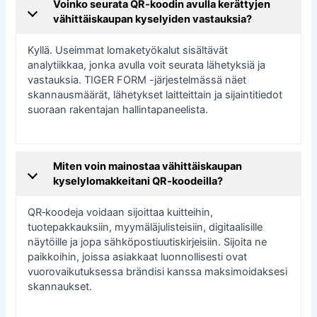
Voinko seurata QR‑koodin avulla kerättyjen
vähittäiskaupan kyselyiden vastauksia?
Kyllä. Useimmat lomaketyökalut sisältävät
analytiikkaa, jonka avulla voit seurata lähetyksiä ja
vastauksia. TIGER FORM -järjestelmässä näet
skannausmäärät, lähetykset laitteittain ja sijaintitiedot
suoraan rakentajan hallintapaneelista.
Miten voin mainostaa vähittäiskaupan
kyselylomakkeitani QR‑koodeilla?
QR‑koodeja voidaan sijoittaa kuitteihin,
tuotepakkauksiin, myymäläjulisteisiin, digitaalisille
näytöille ja jopa sähköpostiuutiskirjeisiin. Sijoita ne
paikkoihin, joissa asiakkaat luonnollisesti ovat
vuorovaikutuksessa brändisi kanssa maksimoidaksesi
skannaukset.