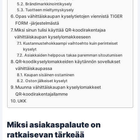
Brändimarkkinointikysely
Tuotteen mieltymyskysely
Opas vähittäiskaupan kyselytietojen viennistä TIGER
FORM -järjestelmästä
Miksi sinun tulisi käyttää QR‑koodirakentajaa
vähittäiskaupan kyselylomakkeeseen
Kustannustehokkaampi vaihtoehto kuin perinteiset
kyselyt
Asiakkaiden helppous takaa paremman sitoutumisen
QR‑koodikyselylomakkeiden käytännön sovellukset
vähittäiskaupassa
Kaupan sisäinen ostaminen
Oston jälkeiset kyselyt
Muunna vähittäiskaupan kyselylomakkeet
QR‑koodirakentajallamme
UKK
Miksi asiakaspalaute on
ratkaisevan tärkeää