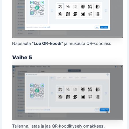
Napsauta
“Luo QR‑koodi”
ja mukauta QR‑koodiasi.
Vaihe 5
Tallenna, lataa ja jaa QR‑koodikyselylomakkeesi.