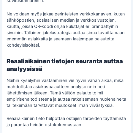
sovituskamareihin.
Ne voidaan myös jakaa perinteisten verkkokanavien, kuten
sähköpostien, sosiaalisen median ja verkkosivustojen,
kautta, joissa QR‑koodi ohjaa kuluttajat eri brändättyihin
sivuihin. Tällainen jakelustrategia auttaa sinua tavoittamaan
enemmän asiakkaita ja saamaan laajempaa palautetta
kohdeyleisöltäsi.
Reaaliaikainen tietojen seuranta auttaa
analyysissä
Näihin kyselyihin vastaaminen vie hyvin vähän aikaa, mikä
mahdollistaa asiakaspalautteen analysoinnin heti
lähettämisen jälkeen. Tämä välitön palaute toimii
empiirisena todisteena ja auttaa ratkaisemaan huolenaiheita
tai tekemään tarvittavat muutokset ilman viivästyksiä.
Reaaliaikainen tieto helpottaa ostajien tarpeiden täyttämistä
ja parantaa heidän ostokokemustaan.