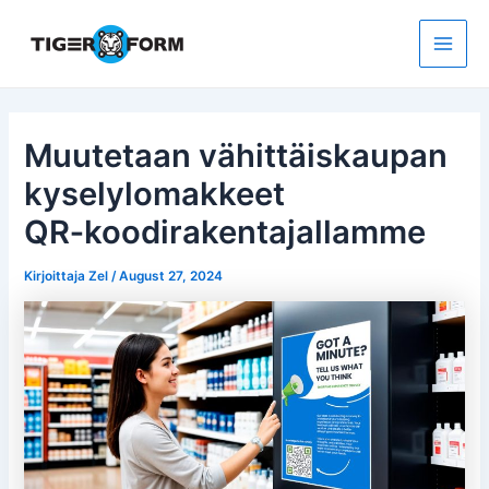
Siirry
sisältöön
Main
Men
Muutetaan vähittäiskaupan
kyselylomakkeet
QR‑koodirakentajallamme
Kirjoittaja
Zel
/
August 27, 2024