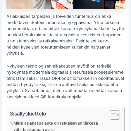
Asiakkaiden tarpeiden ja toiveiden tuntemus on ehkä
merkittävin liiketoiminnan osa nykypäivänä. Yhtä tärkeää
on ymmärtää, että vähittäiskaupan kyselylomakkeen käyttö
on yksi tehokkaimmista strategioista keskeisten tarpeiden
tunnistamiseksi ja ratkaisemiseksi. Perinteiset keinot
näiden kyselyjen toteuttamiseen kuitenkin haittaavat
yrityksiä.
Nykyisen teknologisen aikakauden myötä on tärkeää
hyödyntää moderneja digitaalisia resursseja prosessiemme
tehostamiseksi. Tässä QR‑koodit lomakkeisiin osoittautuvat
erittäin hyödyllisiksi, sillä ne auttavat sekä asiakkaita että
yrityksiä. Katsotaanpa, miten voit muuttaa vähittäiskaupan
kyselylomakkeet QR‑koodirakentajalla.
Sisällysluettelo
Miksi asiakaspalaute on ratkaisevan tärkeää
vähittäiskaupan alalla