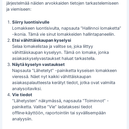
järjestelmää näiden arvokkaiden tietojen tarkastelemiseen
ja viemiseen:
Siirry luontisivulle
Lomakkeen luontisivulta, napsauta “Hallinnoi lomaketta”
-ikonia. Tämä vie sinut lomakkeiden hallintapaneeliin.
Etsi vähittäiskaupan kyselysi
Selaa lomakelistaa ja valitse se, joka liittyy
vähittäiskaupan kyselyyn. Tämä on lomake, jonka
asiakaskyselyvastaukset haluat tarkastella.
Näytä kyselyn vastaukset
Napsauta “Lähetetyt” -painiketta kyseisen lomakkeen
vieressä. Näet nyt kaikki
vähittäiskaupan
asiakaspalautteesta
kerätyt tiedot, jotka ovat valmiita
analysoitaviksi.
Vie tiedot
“Lähetysten” näkymässä, napsauta “Toiminnot” -
painiketta. Valitse “Vie” ladataksesi tiedot
offline‑käyttöön, raportointiin tai syvällisempään
analyysiin.