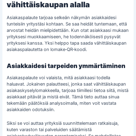
vähittäiskaupan alalla
Asiakaspalaute tarjoaa selkeän näkymän asiakkaidesi
tunteisiin yritystäsi kohtaan. Se saa heidät tuntemaan, että
arvostat heidän mielipidettään. Kun otat asiakkaasi mukaan
yrityksesi muokkaamiseen, he todennäköisesti pysyvät
yrityksesi kanssa. Yksi helppo tapa saada
vähittäiskaupan
asiakaspalautetta
on lomake‑QR‑koodi.
Asiakkaidesi tarpeiden ymmärtäminen
Asiakaspalaute voi valaista, mitä asiakkaasi todella
haluavat. Jokainen palautteesi, jonka saat vähittäiskaupan
asiakaskyselylomakkeella, tarjoaa tiimillesi tietoa siitä, mistä
asiakkaat pitävät ja mistä eivät. Tämä tieto auttaa sinua
tekemään päätöksiä analysoimalla, miten voit vastata
asiakkaiden odotuksiin.
Siksi se voi auttaa yrityksiä suunnittelemaan ratkaisuja,
kuten varaston tai palveluiden säätämistä
asiakastyytyväisyyden parantamiseksi. Se mahdollistaa