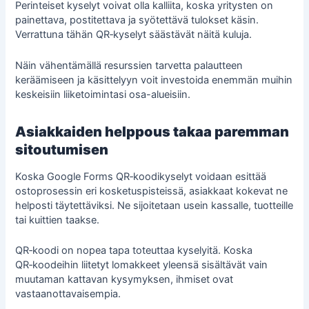
Perinteiset kyselyt voivat olla kalliita, koska yritysten on
painettava, postitettava ja syötettävä tulokset käsin.
Verrattuna tähän QR‑kyselyt säästävät näitä kuluja.
Näin vähentämällä resurssien tarvetta palautteen
keräämiseen ja käsittelyyn voit investoida enemmän muihin
keskeisiin liiketoimintasi osa-alueisiin.
Asiakkaiden helppous takaa paremman
sitoutumisen
Koska Google Forms QR‑koodikyselyt voidaan esittää
ostoprosessin eri kosketuspisteissä, asiakkaat kokevat ne
helposti täytettäviksi. Ne sijoitetaan usein kassalle, tuotteille
tai kuittien taakse.
QR‑koodi on nopea tapa toteuttaa kyselyitä. Koska
QR‑koodeihin liitetyt lomakkeet yleensä sisältävät vain
muutaman kattavan kysymyksen, ihmiset ovat
vastaanottavaisempia.