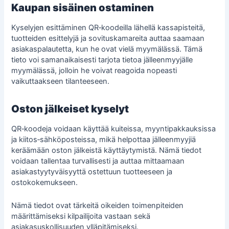
Kaupan sisäinen ostaminen
Kyselyjen esittäminen QR‑koodeilla lähellä kassapisteitä,
tuotteiden esittelyjä ja sovituskamareita auttaa saamaan
asiakaspalautetta, kun he ovat vielä myymälässä. Tämä
tieto voi samanaikaisesti tarjota tietoa jälleenmyyjälle
myymälässä, jolloin he voivat reagoida nopeasti
vaikuttaakseen tilanteeseen.
Oston jälkeiset kyselyt
QR‑koodeja voidaan käyttää kuiteissa, myyntipakkauksissa
ja kiitos‑sähköposteissa, mikä helpottaa jälleenmyyjiä
keräämään oston jälkeistä käyttäytymistä. Nämä tiedot
voidaan tallentaa turvallisesti ja auttaa mittaamaan
asiakastyytyväisyyttä ostettuun tuotteeseen ja
ostokokemukseen.
Nämä tiedot ovat tärkeitä oikeiden toimenpiteiden
määrittämiseksi kilpailijoita vastaan sekä
asiakasuskollisuuden ylläpitämiseksi.