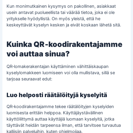
Kun monimutkainen kysymys on pakollinen, asiakkaat
usein antavat puolueellista tai väärää tietoa, joka ei ole
yritykselle hyödyllistä. On myös yleistä, että he
keskeyttävät kyselyn kesken ja eivät koskaan lähetä sitä.
Kuinka QR‑koodirakentajamme
voi auttaa sinua?
QR‑lomakerakentajan käyttäminen vähittäiskaupan
kyselylomakkeen luomiseen voi olla mullistava, sillä se
tarjoaa seuraavat edut:
Luo helposti räätälöityjä kyselyitä
QR‑koodirakentajamme tekee räätälöityjen kyselyiden
luomisesta erittäin helppoa. Käyttäjäystävällinen
käyttöliittymä auttaa käyttäjiä luomaan kyselyitä, jotka
täyttävät heidän tarpeensa ilman, että tarvitsee turvautua
kalliisiin palveluihin, kuten
ohjelmoijaa
.