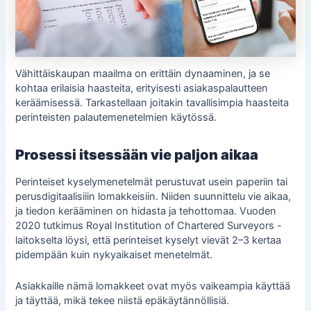
Vähittäiskaupan maailma on erittäin dynaaminen, ja se
kohtaa erilaisia haasteita, erityisesti asiakaspalautteen
keräämisessä. Tarkastellaan joitakin tavallisimpia haasteita
perinteisten palautemenetelmien käytössä.
Prosessi itsessään vie paljon aikaa
Perinteiset kyselymenetelmät perustuvat usein paperiin tai
perusdigitaalisiiin lomakkeisiin. Niiden suunnittelu vie aikaa,
ja tiedon kerääminen on hidasta ja tehottomaa. Vuoden
2020 tutkimus Royal Institution of Chartered Surveyors -
laitokselta löysi, että perinteiset kyselyt vievät 2–3 kertaa
pidempään kuin nykyaikaiset menetelmät.
Asiakkaille nämä lomakkeet ovat myös vaikeampia käyttää
ja täyttää, mikä tekee niistä epäkäytännöllisiä.