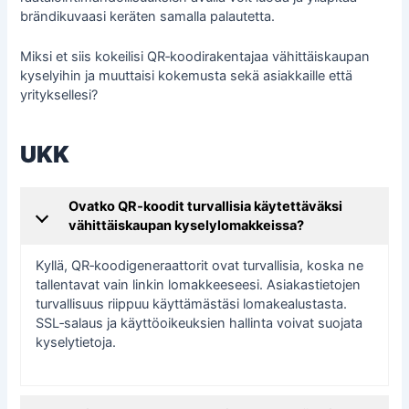
brändikuvaasi keräten samalla palautetta.
Miksi et siis kokeilisi QR‑koodirakentajaa vähittäiskaupan
kyselyihin ja muuttaisi kokemusta sekä asiakkaille että
yrityksellesi?
UKK
Ovatko QR‑koodit turvallisia käytettäväksi
vähittäiskaupan kyselylomakkeissa?
Kyllä, QR‑koodigeneraattorit ovat turvallisia, koska ne
tallentavat vain linkin lomakkeeseesi. Asiakastietojen
turvallisuus riippuu käyttämästäsi lomakealustasta.
SSL‑salaus ja käyttöoikeuksien hallinta voivat suojata
kyselytietoja.