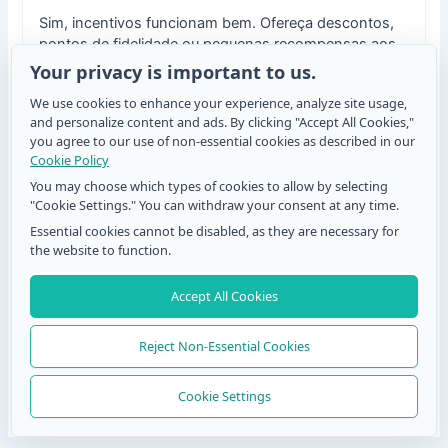
Sim, incentivos funcionam bem. Ofereça descontos,
pontos de fidelidade ou pequenas recompensas aos
clientes que digitalizarem o código QR e enviarem a
Your privacy is important to us.
pesquisa. Isso aumenta a participação enquanto
We use cookies to enhance your experience, analyze site usage,
também constrói lealdade do cliente.
and personalize content and ads. By clicking "Accept All Cookies,"
you agree to our use of non-essential cookies as described in our
Cookie Policy
You may choose which types of cookies to allow by selecting
Existem limitações no uso de códigos QR para
"Cookie Settings." You can withdraw your consent at any time.
formulários?
Essential cookies cannot be disabled, as they are necessary for
the website to function.
As limitações são mínimas. Os clientes precisam de
um smartphone com câmera ou scanner de QR e
acesso à internet para abrir o formulário. Desde que
Accept All Cookies
esses requisitos básicos estejam presentes, os
códigos QR são uma maneira flexível e eficaz de
Reject Non-Essential Cookies
coletar feedback.
Cookie Settings