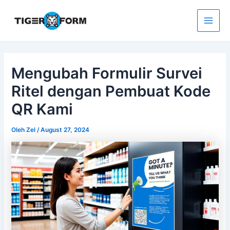
Lewati
ke
konten
Main
Men
Mengubah Formulir Survei
Ritel dengan Pembuat Kode
QR Kami
Oleh
Zel
/
August 27, 2024