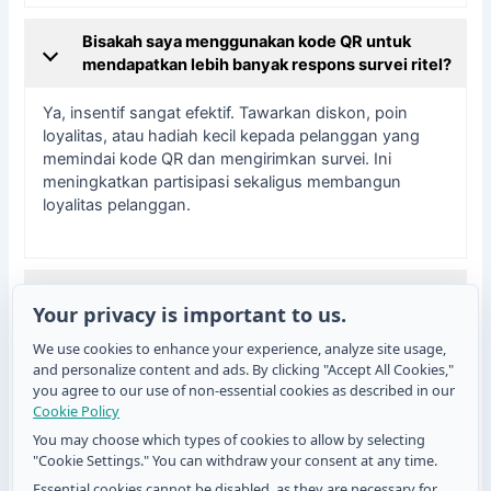
Bisakah saya menggunakan kode QR untuk
mendapatkan lebih banyak respons survei ritel?
Ya, insentif sangat efektif. Tawarkan diskon, poin
loyalitas, atau hadiah kecil kepada pelanggan yang
memindai kode QR dan mengirimkan survei. Ini
meningkatkan partisipasi sekaligus membangun
loyalitas pelanggan.
Apakah ada batasan dalam menggunakan kode
Your privacy is important to us.
QR untuk formulir?
We use cookies to enhance your experience, analyze site usage,
Keterbatasannya minimal. Pelanggan memerlukan
and personalize content and ads. By clicking "Accept All Cookies,"
smartphone dengan kamera atau pemindai QR serta
you agree to our use of non-essential cookies as described in our
akses internet untuk membuka formulir. Selama hal‑hal
Cookie Policy
dasar ini tersedia, kode QR menjadi cara fleksibel dan
You may choose which types of cookies to allow by selecting
efektif untuk mengumpulkan umpan balik.
"Cookie Settings." You can withdraw your consent at any time.
Essential cookies cannot be disabled, as they are necessary for