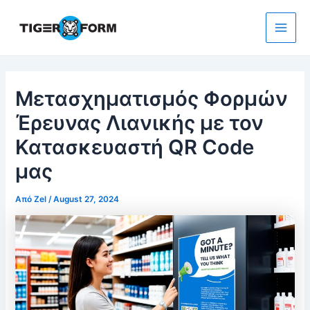
Μετάβαση
στο
περιεχόμενο
Main
Men
Μετασχηματισμός Φορμών
Έρευνας Λιανικής με τον
Κατασκευαστή QR Code
μας
Από
Zel
/
August 27, 2024