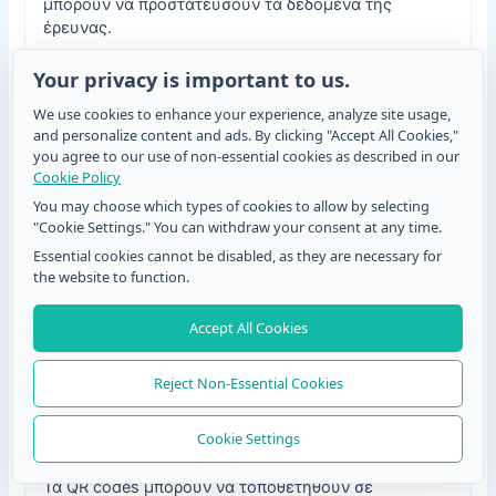
μπορούν να προστατεύσουν τα δεδομένα της
έρευνας.
Your privacy is important to us.
We use cookies to enhance your experience, analyze site usage,
Μπορώ να παρακολουθήσω τις απαντήσεις
and personalize content and ads. By clicking "Accept All Cookies,"
από τις έρευνες QR code λιανικής;
you agree to our use of non-essential cookies as described in our
Cookie Policy
Ναι. Τα περισσότερα εργαλεία φόρμας
You may choose which types of cookies to allow by selecting
περιλαμβάνουν αναλυτικά στοιχεία που σας
"Cookie Settings." You can withdraw your consent at any time.
επιτρέπουν να παρακολουθείτε υποβολές και
Essential cookies cannot be disabled, as they are necessary for
απαντήσεις. Με το TIGER FORM, μπορείτε να δείτε
the website to function.
τον αριθμό σάρωσης, τις υποβολές ανά συσκευή και
τα δεδομένα τοποθεσίας απευθείας στον πίνακα
διαχείρισης του δημιουργού.
Accept All Cookies
Reject Non-Essential Cookies
Πώς μπορώ να προωθήσω τις φόρμες
έρευνας λιανικής με QR codes;
Cookie Settings
Τα QR codes μπορούν να τοποθετηθούν σε