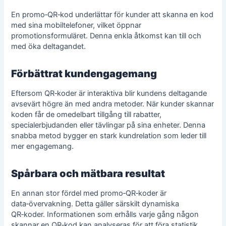
En promo‑QR‑kod underlättar för kunder att skanna en kod
med sina mobiltelefoner, vilket öppnar
promotionsformuläret. Denna enkla åtkomst kan till och
med öka deltagandet.
Förbättrat kundengagemang
Eftersom QR‑koder är interaktiva blir kundens deltagande
avsevärt högre än med andra metoder. När kunder skannar
koden får de omedelbart tillgång till rabatter,
specialerbjudanden eller tävlingar på sina enheter. Denna
snabba metod bygger en stark kundrelation som leder till
mer engagemang.
Spårbara och mätbara resultat
En annan stor fördel med promo‑QR‑koder är
data‑övervakning. Detta gäller särskilt dynamiska
QR‑koder. Informationen som erhålls varje gång någon
skannar en QR‑kod kan analyseras för att föra statistik