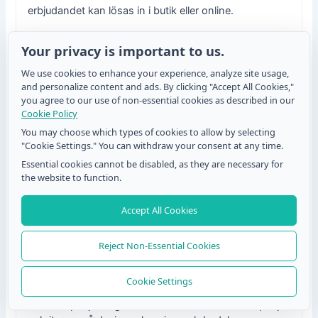
erbjudandet kan lösas in i butik eller online.
Your privacy is important to us.
Hur testar jag min QR‑kampanj från början till
We use cookies to enhance your experience, analyze site usage,
slut?
and personalize content and ads. By clicking "Accept All Cookies,"
you agree to our use of non-essential cookies as described in our
Cookie Policy
Tryck eller visa QR‑koden, skanna med flera enheter,
bekräfta att formuläret laddas, att inskick går till rätt
You may choose which types of cookies to allow by selecting
system och att automatiska bekräftelser eller
"Cookie Settings." You can withdraw your consent at any time.
uppföljningar triggas korrekt. Testa även kantfall
Essential cookies cannot be disabled, as they are necessary for
(ingen internetuppkoppling, långsam anslutning).
the website to function.
Accept All Cookies
Hur kan jag mäta ROI för en QR‑baserad
kampanj?
Reject Non-Essential Cookies
Spåra totalt antal inskick, konverteringsgrad till
Cookie Settings
försäljning eller lead, kostnad per lead och extra intäkt
från kampanjdeltagare. Jämför med kontrollkampanjer