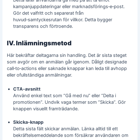
Detta låter användarna gå med på att ta emot
kampanjuppdateringar eller marknadsförings‑e‑post.
Gör det valfritt och separerat från
huvud‑samtyckesrutan för villkor. Detta bygger
transparens och förtroende.
IV. Inlämningsmetod
Här bekräftar deltagarna sin handling. Det är sista steget
som avgör om en anmälan går igenom. Dåligt designade
call‑to‑actions eller saknade knappar kan leda till avhopp
eller ofullständiga anmälningar.
CTA‑avsnitt
Använd enkel text som “Gå med nu” eller “Delta i
promotionen”. Undvik vaga termer som “Skicka”. Gör
knappen visuellt framträdande.
Skicka‑knapp
Detta sista fält skickar anmälan. Länka alltid till ett
bekräftelsemeddelande som försäkrar användaren om