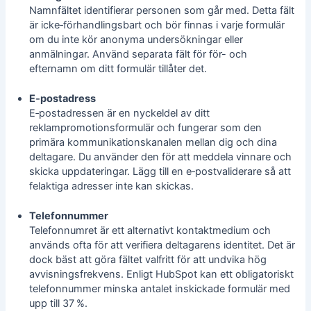
Namnfältet identifierar personen som går med. Detta fält
är icke‑förhandlingsbart och bör finnas i varje formulär
om du inte kör
anonyma undersökningar
eller
anmälningar. Använd separata fält för för- och
efternamn om ditt formulär tillåter det.
E‑postadress
E‑postadressen är en nyckeldel av ditt
reklampromotionsformulär och fungerar som den
primära kommunikationskanalen mellan dig och dina
deltagare. Du använder den för att meddela vinnare och
skicka uppdateringar. Lägg till en e‑postvaliderare så att
felaktiga adresser inte kan skickas.
Telefonnummer
Telefonnumret är ett alternativt kontaktmedium och
används ofta för att verifiera deltagarens identitet. Det är
dock bäst att göra fältet valfritt för att undvika hög
avvisningsfrekvens. Enligt HubSpot kan ett obligatoriskt
telefonnummer minska antalet inskickade formulär med
upp till 37 %.