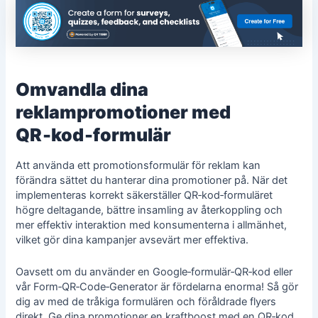
Omvandla dina
reklampromotioner med
QR‑kod‑formulär
Att använda ett promotionsformulär för reklam kan
förändra sättet du hanterar dina promotioner på. När det
implementeras korrekt säkerställer QR‑kod‑formuläret
högre deltagande, bättre insamling av återkoppling och
mer effektiv interaktion med konsumenterna i allmänhet,
vilket gör dina kampanjer avsevärt mer effektiva.
Oavsett om du använder en Google‑formulär‑QR‑kod eller
vår Form‑QR‑Code‑Generator är fördelarna enorma! Så gör
dig av med de tråkiga formulären och föråldrade flyers
direkt. Ge dina promotioner en kraftboost med en QR‑kod,