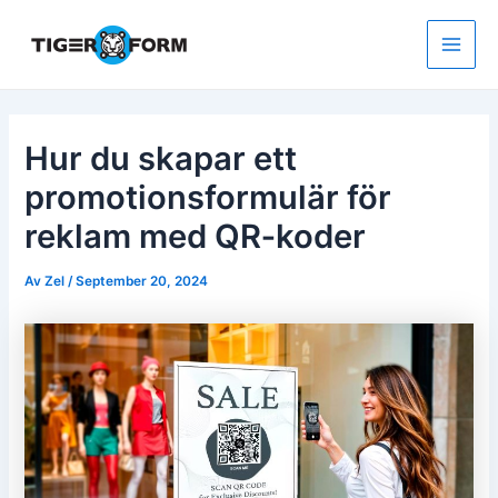
Hoppa
till
innehåll
Main
Men
Hur du skapar ett
promotionsformulär för
reklam med QR‑koder
Av
Zel
/
September 20, 2024