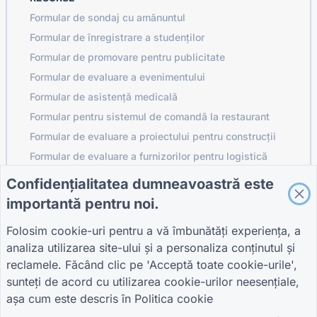
Formular de sondaj cu amănuntul
Formular de înregistrare a studenților
Formular de promovare pentru publicitate
Formular de evaluare a evenimentului
Formular de asistență medicală
Formular pentru sistemul de comandă la restaurant
Formular de evaluare a proiectului pentru construcții
Formular de evaluare a furnizorilor pentru logistică
Formular de cerere de servicii pentru utilități
Confidențialitatea dumneavoastră este
Formular de implicare a clienților
importantă pentru noi.
Folosim cookie-uri pentru a vă îmbunătăți experiența, a
analiza utilizarea site-ului și a personaliza conținutul și
GHIDURI
COMPANIE
TERMENI
reclamele. Făcând clic pe 'Acceptă toate cookie-urile',
Centrul de ajutor
Despre noi
Termeni
sunteți de acord cu utilizarea cookie-urilor neesențiale,
Blog
Contactaţi-ne
Politica de
așa cum este descris în
Politica cookie
TIGER FORM Ghid
confidențialitate
Setări cookie