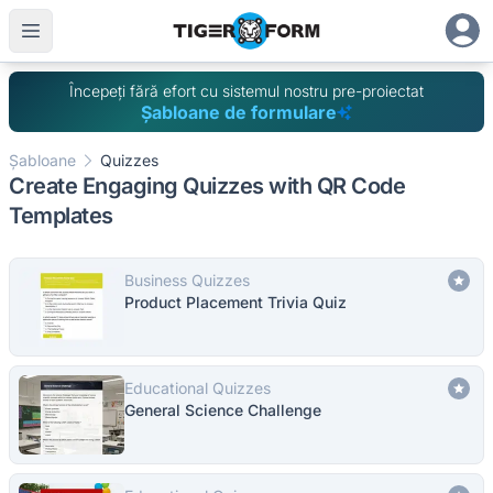
Începeți fără efort cu sistemul nostru pre-proiectat
Șabloane de formulare
Șabloane
Quizzes
Create Engaging Quizzes with QR Code
Templates
Business Quizzes
Product Placement Trivia Quiz
Educational Quizzes
General Science Challenge