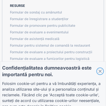
RESURSE
Formular de sondaj cu amănuntul
Formular de înregistrare a studenților
Formular de promovare pentru publicitate
Formular de evaluare a evenimentului
Formular de asistență medicală
Formular pentru sistemul de comandă la restaurant
Formular de evaluare a proiectului pentru construcții
Formular de evaluare a furnizorilor pentru logistică
Formular de cerere de servicii pentru utilități
Confidențialitatea dumneavoastră este
Formular de implicare a clienților
importantă pentru noi.
Folosim cookie-uri pentru a vă îmbunătăți experiența, a
analiza utilizarea site-ului și a personaliza conținutul și
GHIDURI
COMPANIE
TERMENI
reclamele. Făcând clic pe 'Acceptă toate cookie-urile',
Centrul de ajutor
Despre noi
Termeni
sunteți de acord cu utilizarea cookie-urilor neesențiale,
Blog
Contactaţi-ne
Politica de