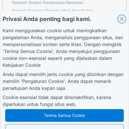
Formulir Sistem Pemesanan Restoran
Formulir Evaluasi Proyek untuk Konstruksi
Privasi Anda penting bagi kami.
Formulir Evaluasi Pemasok untuk Logistik
Formulir Permintaan Layanan untuk Utilitas
Kami menggunakan cookie untuk meningkatkan
Formulir Keterlibatan Pelanggan
pengalaman Anda, menganalisis penggunaan situs, dan
mempersonalisasi konten serta iklan. Dengan mengklik
'Terima Semua Cookie', Anda menyetujui penggunaan
cookie non-esensial seperti yang dijelaskan dalam
PANDUAN
PERUSAHAAN
KETENTUAN
Kebijakan Cookie
Pusat Bantuan
Tentang kami
Ketentuan
blog
Hubungi kami
Kebijakan Privasi
Anda dapat memilih jenis cookie yang diizinkan dengan
TIGER FORM
Pengaturan Cookie
memilih 'Pengaturan Cookie'. Anda dapat menarik
Panduan
persetujuan Anda kapan saja.
BERGABUNGLAH DENGAN KOMUNITAS
Cookie esensial tidak dapat dinonaktifkan, karena
diperlukan untuk fungsi situs web.
Terima Semua Cookie
© 2026 QR Form Generator. All rights reserved.