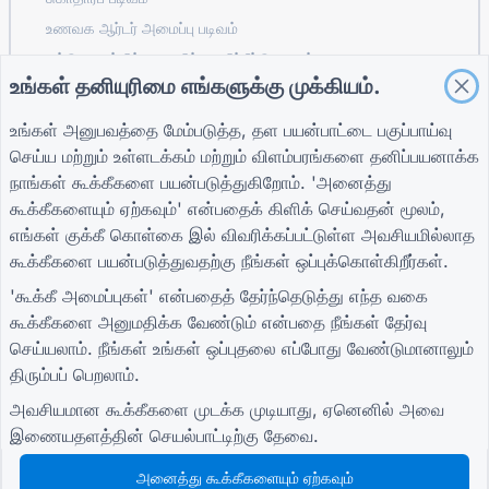
உணவக ஆர்டர் அமைப்பு படிவம்
கட்டுமானத்திற்கான திட்ட மதிப்பீட்டு படிவம்
உங்கள் தனியுரிமை எங்களுக்கு முக்கியம்.
தளவாடங்களுக்கான சப்ளையர் மதிப்பீட்டு படிவம்
பயன்பாடுகளுக்கான சேவை கோரிக்கைப் படிவம்
உங்கள் அனுபவத்தை மேம்படுத்த, தள பயன்பாட்டை பகுப்பாய்வு
வாடிக்கையாளர் ஈடுபாட்டிற்கான படிவம்
செய்ய மற்றும் உள்ளடக்கம் மற்றும் விளம்பரங்களை தனிப்பயனாக்க
நாங்கள் கூக்கீகளை பயன்படுத்துகிறோம். 'அனைத்து
கூக்கீகளையும் ஏற்கவும்' என்பதைக் கிளிக் செய்வதன் மூலம்,
எங்கள்
குக்கீ கொள்கை
இல் விவரிக்கப்பட்டுள்ள அவசியமில்லாத
வழிகாட்டிகள்
நிறுவனம்
விதிமுறைகள்
கூக்கீகளை பயன்படுத்துவதற்கு நீங்கள் ஒப்புக்கொள்கிறீர்கள்.
உதவி மையம்
எங்களைப் பற்றி
விதிமுறைகள்
வலைப்பதிவு
எங்களை தொடர்பு
தனியுரிமைக் கொள்கை
'கூக்கீ அமைப்புகள்' என்பதைத் தேர்ந்தெடுத்து எந்த வகை
TIGER FORM
கொள்ளவும்
கூக்கீ அமைப்புகள்
கூக்கீகளை அனுமதிக்க வேண்டும் என்பதை நீங்கள் தேர்வு
வழிகாட்டி
செய்யலாம். நீங்கள் உங்கள் ஒப்புதலை எப்போது வேண்டுமானாலும்
சமூகத்தில் சேரவும்
திரும்பப் பெறலாம்.
அவசியமான கூக்கீகளை முடக்க முடியாது, ஏனெனில் அவை
இணையதளத்தின் செயல்பாட்டிற்கு தேவை.
அனைத்து கூக்கீகளையும் ஏற்கவும்