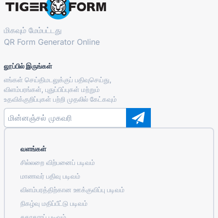
மிகவும் மேம்பட்டது
QR Form Generator Online
லூப்பில் இருங்கள்
எங்கள் செய்திமடலுக்குப் பதிவுசெய்து,
விளம்பரங்கள், புதுப்பிப்புகள் மற்றும்
உதவிக்குறிப்புகள் பற்றி முதலில் கேட்கவும்
வளங்கள்
சில்லறை விற்பனைப் படிவம்
மாணவர் பதிவு படிவம்
விளம்பரத்திற்கான ஊக்குவிப்பு படிவம்
நிகழ்வு மதிப்பீட்டு படிவம்
சுகாதாரப் படிவம்