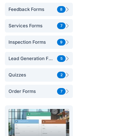
Feedback Forms
8
Services Forms
7
Inspection Forms
9
Lead Generation Forms
5
Quizzes
2
Order Forms
7