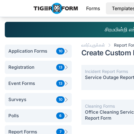
Forms
Template
சிரமமின்றி 
வார்ப்புருக்கள்
Report Fo
Application Forms
Create Custom 
10
Registration
13
Incident Report Forms
Service Outage Repor
Event Forms
13
Surveys
10
Cleaning Forms
Office Cleaning Servi
Polls
6
Report Form
Report Forms
7