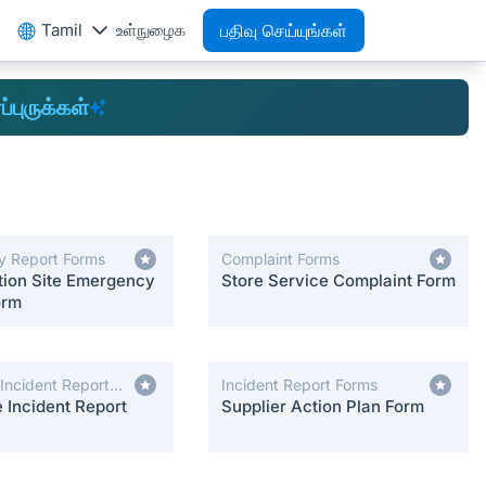
Tamil
உள்நுழைக
பதிவு செய்யுங்கள்
ப்புருக்கள்
 Report Forms
Complaint Forms
tion Site Emergency
Store Service Complaint Form
orm
Incident Report
Incident Report Forms
 Incident Report
Supplier Action Plan Form