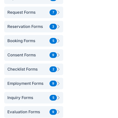
Request Forms
7
Reservation Forms
3
Booking Forms
5
Consent Forms
9
Checklist Forms
2
Employment Forms
9
Inquiry Forms
5
Evaluation Forms
9