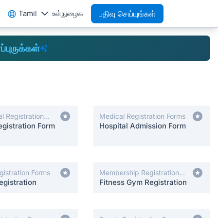
Tamil
உள்நுழைக
பதிவு செய்யுங்கள்
ப்புருக்கள்
l Registration
Medical Registration Forms
gistration Form
Hospital Admission Form
gistration Forms
Membership Registration
gistration
Forms
Fitness Gym Registration