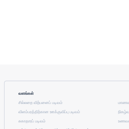
வளங்கள்
சில்லறை விற்பனைப் படிவம்
மாணவர
விளம்பரத்திற்கான ஊக்குவிப்பு படிவம்
நிகழ்வு
சுகாதாரப் படிவம்
உணவக 