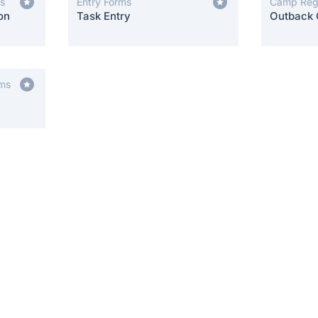
ms
Entry Forms
Camp Regi
on
Task Entry
Outback 
rms