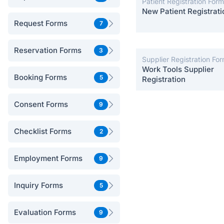
Patient Registration For
New Patient Registrati
Request Forms
7
Reservation Forms
3
Supplier Registration Fo
Work Tools Supplier
Booking Forms
5
Registration
Consent Forms
9
Checklist Forms
2
Employment Forms
9
Inquiry Forms
5
Evaluation Forms
9