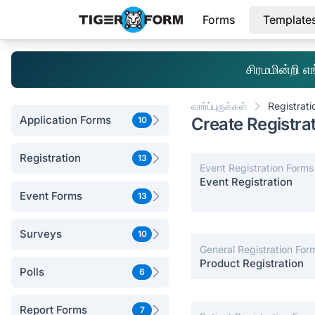
Forms
Template
சிரமமின்றி 
வார்ப்புருக்கள்
Registrati
Application Forms
Create Registra
10
Registration
13
Event Registration Forms
Event Registration
Event Forms
13
Surveys
10
General Registration For
Product Registration
Polls
6
Report Forms
7