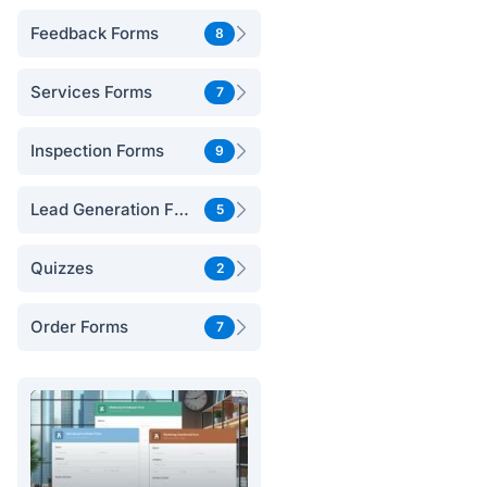
Feedback Forms
8
Services Forms
7
Inspection Forms
9
Lead Generation Forms
5
Quizzes
2
Order Forms
7