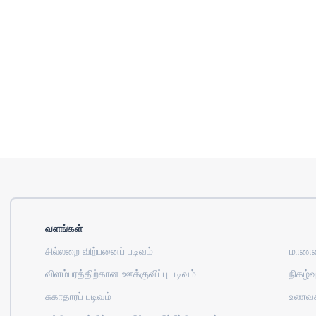
வளங்கள்
சில்லறை விற்பனைப் படிவம்
மாணவர
விளம்பரத்திற்கான ஊக்குவிப்பு படிவம்
நிகழ்வு
சுகாதாரப் படிவம்
உணவக 