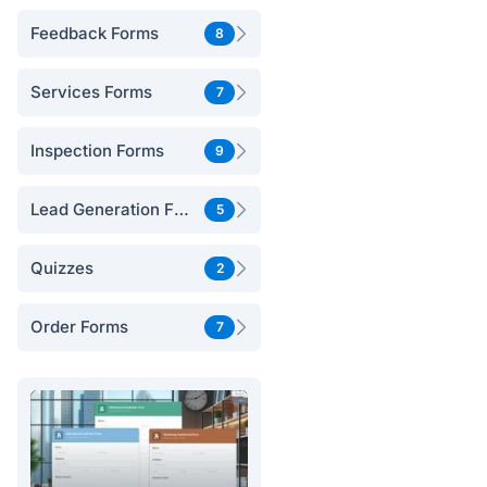
Feedback Forms
8
Services Forms
7
Inspection Forms
9
Lead Generation Forms
5
Quizzes
2
Order Forms
7