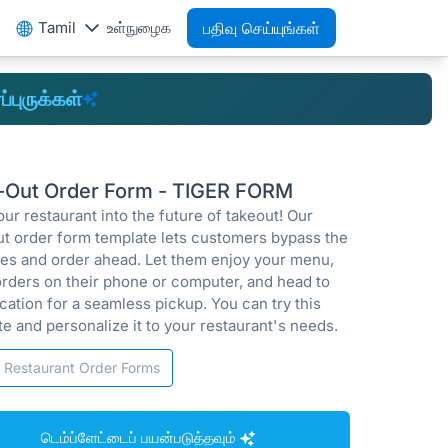
Tamil
உள்நுழைக
பதிவு செய்யுங்கள்
ப்புருக்கள்
-Out Order Form - TIGER FORM
ur restaurant into the future of takeout! Our
ut order form template lets customers bypass the
ines and order ahead. Let them enjoy your menu,
orders on their phone or computer, and head to
cation for a seamless pickup. You can try this
e and personalize it to your restaurant's needs.
Restaurant Order Forms
டெம்ப்ளேட்டைப் பயன்படுத்தவும்