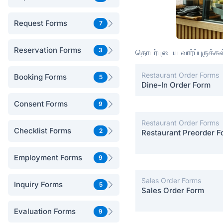
Request Forms
7
Reservation Forms
3
தொடர்புடைய வார்ப்புருக்கள
Restaurant Order Forms
Booking Forms
5
Dine-In Order Form
Consent Forms
9
Restaurant Order Forms
Checklist Forms
2
Restaurant Preorder F
Employment Forms
9
Sales Order Forms
Inquiry Forms
5
Sales Order Form
Evaluation Forms
9