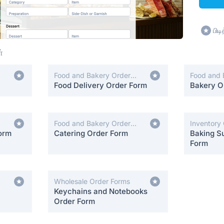
பிட
்
Food and Bakery Order
Food and 
Forms
Food Delivery Order Form
Forms
Bakery O
Food and Bakery Order
Inventory
orm
Forms
Catering Order Form
Baking Su
Form
Wholesale Order Forms
Keychains and Notebooks
Order Form