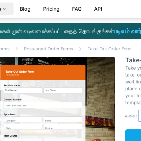
s
Blog
Pricing
FAQ
API
படிவம் வார்
எங்கள் முன் வடிவமைக்கப்பட்டதைத் தொடங்குங்கள்
Forms
Restaurant Order Forms
Take-Out Order Form
Take
Take yo
take-o
wait l
place 
your lo
templat
வகை: