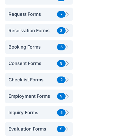
Request Forms
7
Reservation Forms
3
Booking Forms
5
Consent Forms
9
Checklist Forms
2
Employment Forms
9
Inquiry Forms
5
Evaluation Forms
9