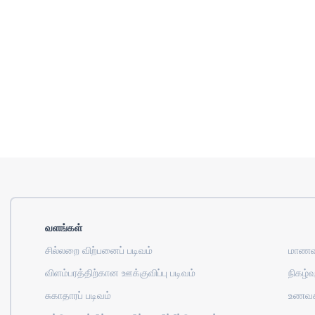
வளங்கள்
சில்லறை விற்பனைப் படிவம்
மாணவர
விளம்பரத்திற்கான ஊக்குவிப்பு படிவம்
நிகழ்வு
சுகாதாரப் படிவம்
உணவக 