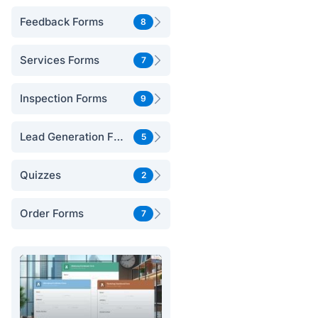
Feedback Forms
8
Services Forms
7
Inspection Forms
9
Lead Generation Forms
5
Quizzes
2
Order Forms
7