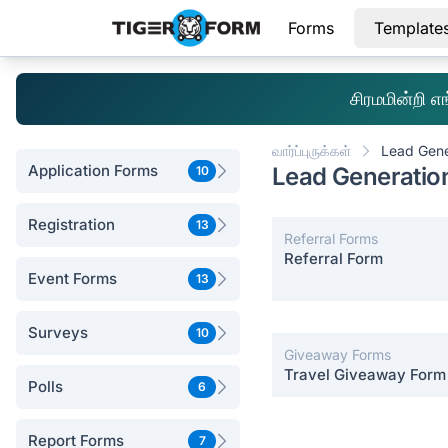
Forms
Template
சிரமமின்றி 
வார்ப்புருக்கள்
Lead Gene
Application Forms
Lead Generation
10
Registration
13
Referral Forms
Referral Form
Event Forms
13
Surveys
10
Giveaway Forms
Travel Giveaway Form
Polls
6
Report Forms
7