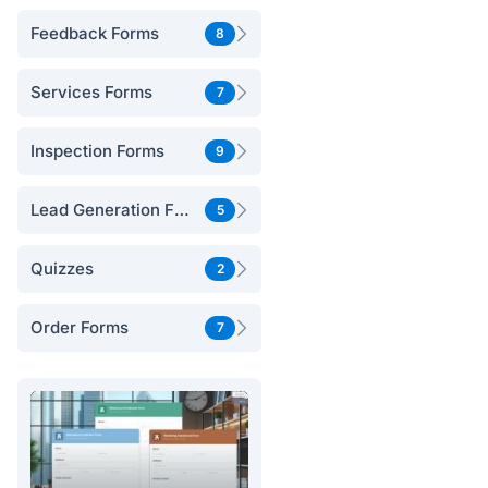
Feedback Forms
8
Services Forms
7
Inspection Forms
9
Lead Generation Forms
5
Quizzes
2
Order Forms
7