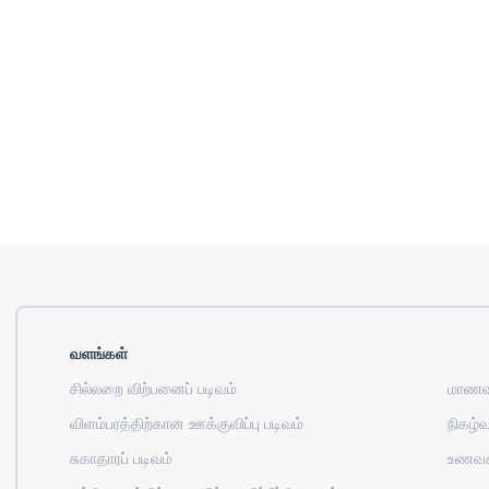
வளங்கள்
சில்லறை விற்பனைப் படிவம்
மாணவர
விளம்பரத்திற்கான ஊக்குவிப்பு படிவம்
நிகழ்வு
சுகாதாரப் படிவம்
உணவக 