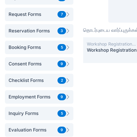
Request Forms
7
தொடர்புடைய வார்ப்புருக்கள
Reservation Forms
3
Workshop Registration
Booking Forms
5
Forms
Workshop Registration
Consent Forms
9
Checklist Forms
2
Employment Forms
9
Inquiry Forms
5
Evaluation Forms
9