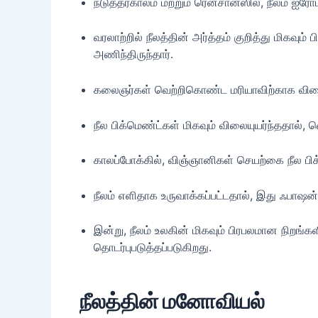
நடுத்தரகாலம் மற்றும் ரெனசான்ஸில், நீலம் ஐரோ
வரலாற்றில் நீலத்தின் அர்த்தம் குறித்து மிக
அணிந்திருந்தார்.
கலைஞர்கள் வெற்றிகொண்ட மரியாவிற்காக விலை உய
நீல பிக்மெண்ட்கள் மிகவும் விலையுயர்ந்ததால்,
காலப்போக்கில், விஞ்ஞானிகள் செயற்கை நீல பி
நீலம் எளிதாக உருவாக்கப்பட்டதால், இது ஃபாஷன்
இன்று, நீலம் உலகின் மிகவும் பிரபலமான நிறங்
தொடர்புபடுத்தப்படுகிறது.
நீலத்தின் மனோவியல்