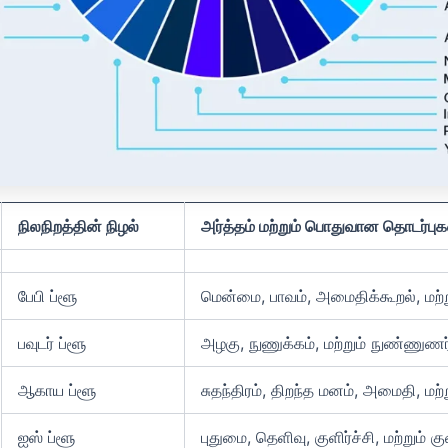
நிலநிறத்தின் நிழல்
அர்த்தம் மற்றும் பொதுவான தொடர்புக
பேபி ப்ளூ
மென்மை, பாவம், அமைதிக்கூறல், மற்று
பவுடர் ப்ளூ
அழகு, நுணுக்கம், மற்றும் நுண்ணுணர
ஆகாய ப்ளூ
சுதந்திரம், திறந்த மனம், அமைதி, மற்ற
ஐஸ் ப்ளூ
புதுமை, தெளிவு, குளிர்ச்சி, மற்றும் 