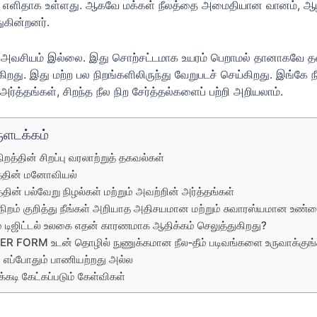
பதற்கு எளிதாக உள்ளது. ஆகவே மக்கள் நீலத்தை அமைதியான வானம்,
ுகின்றனர்.
 அது அவசியம் இல்லை. இது சொற்சட்டமாக உயரம் பெறாமல் தானாகவே த
றது. இது மற்ற பல நிறங்களிலிருந்து வேறுபடச் செய்கிறது. இங்கே ந
்த்தங்கள், சிறந்த நீல நிற சேர்த்தல்களைப் பற்றி அறியலாம்.
ளடக்கம்
நிறத்தின் சிறப்பு வரலாற்றுத் தகவல்கள்
த்தின் மனோவியல்
த்தின் பல்வேறு நிழல்கள் மற்றும் அவற்றின் அர்த்தங்கள்
 நிறம் குறித்து நீங்கள் அறியாத அதிசயமான மற்றும் சுவாரஸ்யமான உண்
ம் டிஜிட்டல் உலகை எதன் காரணமாக ஆதிக்கம் செலுத்துகிறது?
ER FORM உடன் தொழில் நுணுக்கமான நீல‑தீம் படிவங்களை உருவாக்குங்
் எப்போதும் பாணியற்றது அல்ல
க்கடி கேட்கப்படும் கேள்விகள்