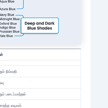
ள்
ம் நிம்மதி
்வு
ும் படைப்பாற்றல்
குறைந்த வடிவம்