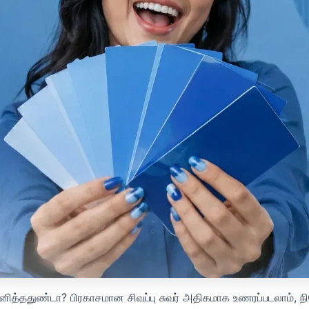
னித்ததுண்டா? பிரகாசமான சிவப்பு சுவர் அதிகமாக உணரப்படலாம்,