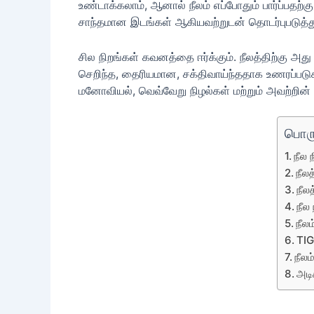
உண்டாக்கலாம், ஆனால் நீலம் எப்போதும் பார்ப்
சாந்தமான இடங்கள் ஆகியவற்றுடன் தொடர்புபடுத்த
சில நிறங்கள் கவனத்தை ஈர்க்கும். நீலத்திற்கு
செறிந்த, தைரியமான, சக்திவாய்ந்ததாக உணரப்படுகி
மனோவியல், வெவ்வேறு நிழல்கள் மற்றும் அவற்றின் அர
பொரு
நீல 
நீல
நீல
நீல
நீல
TIG
நீலம
அடி