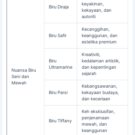
keyakinan,
Biru Diraja
kekayaan, dan
autoriti
Kecanggihan,
Biru Safir
keanggunan, dan
estetika premium
Kreativiti,
Biru
kedalaman artistik,
Ultramarine
dan kepentingan
Nuansa Biru
sejarah
Seni dan
Mewah
Kebangsawanan,
Biru Parsi
kekayaan budaya,
dan keceriaan
Keh eksklusifan,
penjenamaan
Biru Tiffany
mewah, dan
keanggunan