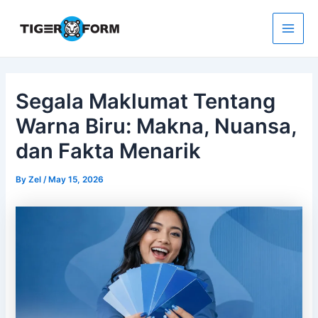
Skip
to
content
Main
Men
Segala Maklumat Tentang
Warna Biru: Makna, Nuansa,
dan Fakta Menarik
By
Zel
/
May 15, 2026