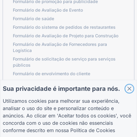
Formulário de promoção para publicidade
Formulário de Avaliação de Evento
Formulário de saúde
Formulário do sistema de pedidos de restaurantes
Formulário de Avaliação de Projeto para Construção
Formulário de Avaliação de Fornecedores para
Logística
Formulário de solicitação de serviço para serviços
públicos
Formulário de envolvimento do cliente
Sua privacidade é importante para nós.
GUIAS
EMPRESA
TERMOS
Utilizamos cookies para melhorar sua experiência,
Central de Ajuda
Sobre nós
Termos
analisar o uso do site e personalizar conteúdo e
Blogue
Contate-nos
política de
anúncios. Ao clicar em 'Aceitar todos os cookies', você
TIGER FORM Guia
Privacidade
concorda com o uso de cookies não essenciais
Configurações de
conforme descrito em nossa
Política de Cookies
cookies
JUNTE-SE À COMUNIDADE