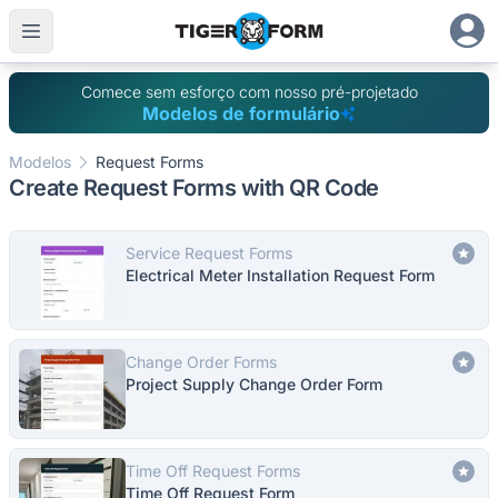
Comece sem esforço com nosso pré-projetado
Modelos de formulário
Modelos
Request Forms
Create Request Forms with QR Code
Service Request Forms
Electrical Meter Installation Request Form
Change Order Forms
Project Supply Change Order Form
Time Off Request Forms
Time Off Request Form