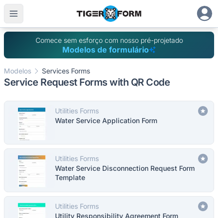
Comece sem esforço com nosso pré-projetado
Modelos de formulário
Modelos
Services Forms
Service Request Forms with QR Code
Utilities Forms
Water Service Application Form
Utilities Forms
Water Service Disconnection Request Form
Template
Utilities Forms
Utility Responsibility Agreement Form