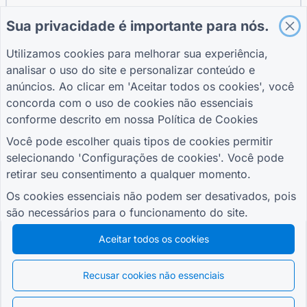
Sua privacidade é importante para nós.
GUIAS
EMPRESA
TERMOS
Utilizamos cookies para melhorar sua experiência,
Central de Ajuda
Sobre nós
Termos
analisar o uso do site e personalizar conteúdo e
Blogue
Contate-nos
política de
anúncios. Ao clicar em 'Aceitar todos os cookies', você
TIGER FORM Guia
Privacidade
concorda com o uso de cookies não essenciais
Configurações de
conforme descrito em nossa
Política de Cookies
cookies
JUNTE-SE À COMUNIDADE
Você pode escolher quais tipos de cookies permitir
selecionando 'Configurações de cookies'. Você pode
retirar seu consentimento a qualquer momento.
Os cookies essenciais não podem ser desativados, pois
são necessários para o funcionamento do site.
© 2026 QR Form Generator. All rights reserved.
Aceitar todos os cookies
Recusar cookies não essenciais