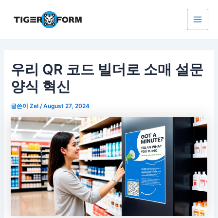
콘
텐
츠
Main
로
건
Men
너
우리 QR 코드 빌더로 소매 설문
뛰
기
양식 혁신
글쓴이
Zel
/
August 27, 2024