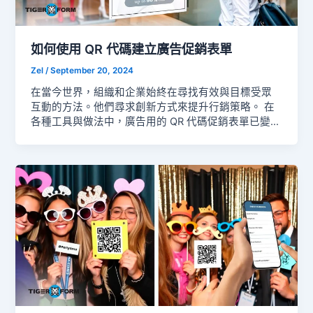
祖父、叔叔、導師以及所有在我們生命中扮演父親角
色的人而言，它是一種重新定義。 這一天也與失去與
哀傷緊密相連。對於失去父親的人，或本身從未擁有
父親的人，慶祝可能會帶有苦澀的感受。 最終，這是
如何使用 QR 代碼建立廣告促銷表單
一整天對爸爸說「謝謝」的時刻。感謝他清晨的付
Zel
/
September 20, 2024
出、無聲的犧牲，以及那些不一定需要豪華表現的指
引。 在許多方面，父親節與我們對母親的致敬方式相
在當今世界，組織和企業始終在尋找有效與目標受眾
似。母親節以鮮花傳遞情感，而父親節則長期帶有較
互動的方法。他們尋求創新方式來提升行銷策略。 在
為輕鬆、戶外的氛圍。 這正是它特別之處。它不在於
各種工具與做法中，廣告用的 QR 代碼促銷表單已變得
宏大的舉動，而在於「出現在」。
非常普及。這些表單能吸引顧客並收集他們參與促銷
活動、比賽或優惠的資訊。 鑑於眾多好處，了解在行
銷活動中部署促銷表單的最佳方式非常重要。讓我們
一起找出答案。 什麼是廣告促銷表單？ 廣告促銷表單
是用於收集客戶資料的線上或紙本表單，供行銷活動
使用。它協助企業管理參加資訊、確認參與並蒐集未
來促銷的有用資料。 廣告或傳單等工具有助於推廣令
人興奮的行銷活動。當提供優惠券、比賽或投票時，
設計良好的廣告促銷表單讓顧客輕鬆參與，並鼓勵他
們加入。 這些表單透過讓顧客主動參與，提高轉換率
並加深對顧客的了解。最棒的是，它們可以透過線上
表單建立器與 QR 代碼串接，成為廣告與促銷的表單建
構工具。 企業使用此工具建立並發布促銷表單。它不