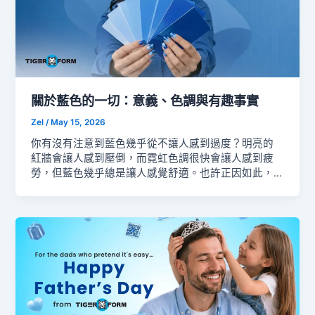
察。…
關於藍色的一切：意義、色調與有趣事實
Zel
/
May 15, 2026
你有沒有注意到藍色幾乎從不讓人感到過度？明亮的
紅牆會讓人感到壓倒，而霓虹色調很快會讓人感到疲
勞，但藍色幾乎總是讓人感覺舒適。也許正因如此，
人們會把藍色與寧靜的天空、深邃的海洋、安靜的夜
晚以及和平的空間聯繫在一起。 有些顏色需要引起注
意，藍色卻不需要。它自然地脫穎而出卻不顯嘈雜。
接著，它可以感覺豐富、大膽且強大，這正是它與其
他大多數顏色不同之處。以下是一些關於藍色的有趣
事實、藍色的心理學、藍色的各種色調及其代表意
義、最佳的藍色配色等。 藍色的迷人歷史事實 藍色背
後的心理學 藍色是人們天生會產生聯想的顏色之一。
也許正因如此，藍色常讓人感到平靜，甚至不需要刻