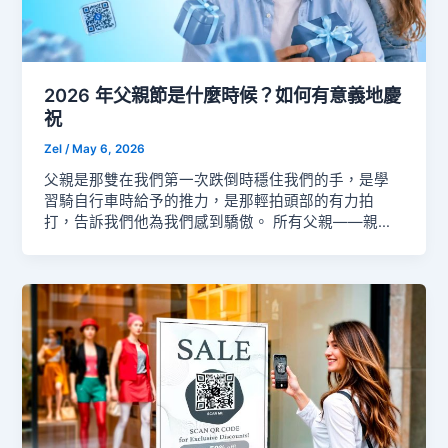
意去感受。 想想藍色在不同情境下的感受。一間柔和
的淡藍色房間會立刻讓人感到放鬆通透。深海軍藍的
西裝則顯得自信且專業。明亮的電藍感覺現代且充滿
活力，而帶有灰塵感的藍調則顯得舒適溫暖。色調的
不同會徹底改變情緒。 藍色也是人們最信任的顏色之
2026 年父親節是什麼時候？如何有意義地慶
一。這也是為何眾多品牌、應用程式、表單建構器、
祝
銀行、航空公司與科技公司都選用它。藍色給人可
Zel
/
May 6, 2026
靠、潔淨、穩定的感受。它不會大聲喧哗，但仍能脫
穎而出。當人們在標誌或網站上看到藍色時，往往會
父親是那雙在我們第一次跌倒時穩住我們的手，是學
在不自覺中產生舒適感。 然而，藍色也有柔和的情感
習騎自行車時給予的推力，是那輕拍頭部的有力拍
面向。當我們感到悲傷或情緒低落時，會說「感到
打，告訴我們他為我們感到驕傲。 所有父親——親
藍」(feeling blue)。藍調音樂之所以受歡迎，是因為它
生、收養、繼父、祖父以及父親形象——都擁有相同
以真摯的方式捕捉了心碎、孤獨與深沉情感。 有趣的
堅定卻真摯的愛。 因此，花一天時間慶祝他們就顯得
是，藍色並不是人們常與食物聯想的顏色。自然界的
格外重要。2026 年父親節在 6 月 21 日——正好落在
藍色食物非常少見，藍色盤子或亮藍色食物有時會抑
星期日，讓全家人可以整天一起慶祝爸爸。 除了日期
制食慾，而不是增加。這與紅色或橙色等通常讓人感
與情感，以下是你需要知道的所有慶祝資訊。本文將
到溫暖、充滿活力的顏色大不相同。 不同藍色調及其
探討父親節的歷史與事實、全球各地的變化，以及 10
意義 類別 藍色色調 含義與常見聯想 淺色藍調 寶藍 柔
種有意義的慶祝方式，並介紹使用 QR 代碼表單快速測
軟、純真、平靜與舒適 粉藍 優雅、含蓄與精緻 天空藍
驗的作法。 什麼是父親節？ 直接的答案：父親節是一
個日曆上的活動，是一年一度表揚父親的慶典。 但從
更深層的意義來說，這天承載許多意涵。對於繼父、