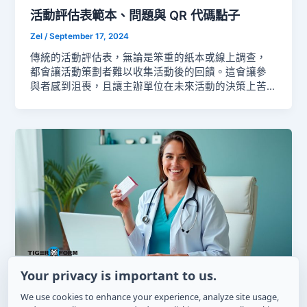
僅效率高，也有助於觸及更廣大的受眾。 每個廣告促
活動評估表範本、問題與 QR 代碼點子
銷參與表單必備欄位 每個廣告促銷表單蒐集資料的兩
Zel
/
September 17, 2024
大目標是：(1) 瞭解參與者，(2) 驗證參與結果。為達成
這兩個目標，表單應包含正確的欄位。 每個欄位都有
傳統的活動評估表，無論是笨重的紙本或線上調查，
助於確認誰加入、記錄同意並追蹤參與情況。缺少正
都會讓活動策劃者難以收集活動後的回饋。這會讓參
確欄位會導致資料不完整、得獎者未驗證，進而影響
與者感到沮喪，且讓主辦單位在未來活動的決策上苦
廣告活動。以下是構成完整可靠的廣告促銷表單的欄
苦掙扎。 這些繁瑣的方式常導致回覆率低、資料不完
位群組： I. 參與者資訊 此區段協助您確認參與者是誰
整，使策劃者無法取得改善所需的回饋。這個問題可
以及如何在之後聯絡他們。它是潛在客戶表單最重要
能會嚴重影響您未來活動的成功。 但是有解決方案：
的欄位之一，因為它保持參與資料的有效與有序。若
活動評估的 QR 表單。這些簡單、使用者友善的表單能
缺少這些欄位，將面臨重複、假冒或錯過得獎通知的
消除麻煩，提高回覆率。 深入了解 QR 表單如何簡化
風險。
活動後評估。我們將探討其優點、實際案例以及成功
應用。更會示範如何輕鬆建立 QR 連結的評估表單。
TL;DR：什麼是活動評估表？ 活動評估表是一種在活動
結束後收集參與者回饋的簡易方式。它協助主辦單位
了解哪些做得好、哪些需要改進。 表單使用一系列問
題，從節目、講者到場地與整體體驗，萃取觀眾的見
解。然而，手動表單耗時且可能導致不便，例如人為
Your privacy is important to us.
錯誤或遺失。 因此，整合 QR code 的評估表讓人們能
快速、非接觸式回應。結合即用範本與 QR code 的非
如何使用醫療表格來追蹤藥物
We use cookies to enhance your experience, analyze site usage,
接觸式表單，活動的評估表建置與收集將更順暢。當