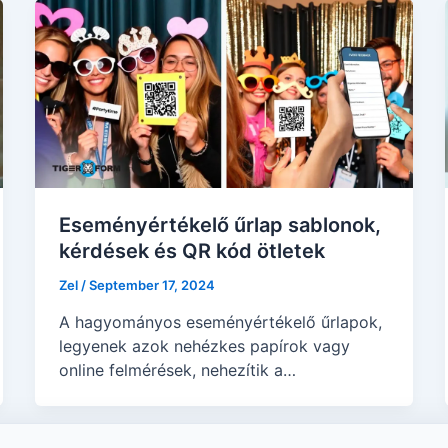
Eseményértékelő űrlap sablonok,
kérdések és QR kód ötletek
Zel
/
September 17, 2024
A hagyományos eseményértékelő űrlapok,
legyenek azok nehézkes papírok vagy
online felmérések, nehezítik a
rendezvényszervezők számára a
rendezvény utáni visszajelzések
összegyűjtését.