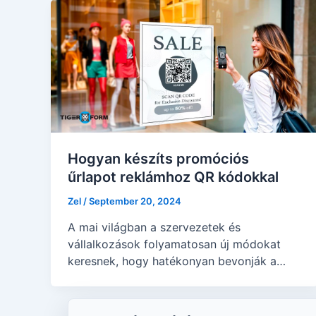
Hogyan készíts promóciós
űrlapot reklámhoz QR kódokkal
Zel
/
September 20, 2024
A mai világban a szervezetek és
vállalkozások folyamatosan új módokat
keresnek, hogy hatékonyan bevonják a
célközönséget. Innovatív módszereket
keresnek marketing