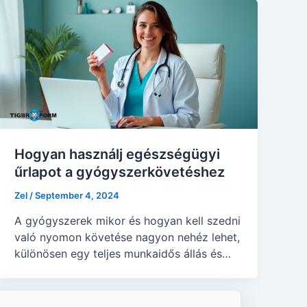
Hogyan használj egészségügyi
űrlapot a gyógyszerkövetéshez
Zel
/
September 4, 2024
A gyógyszerek mikor és hogyan kell szedni
való nyomon követése nagyon nehéz lehet,
különösen egy teljes munkaidős állás és
számtalan