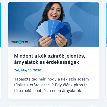
Mindent a kék színről: jelentés,
árnyalatok és érdekességek
Zel
/
May 15, 2026
Tapasztaltad már, hogy a kék szín sosem
tűnik túl erőteljesnek? Egy élénk piros fal
túlterhelő lehet, és a neon árnyalatok