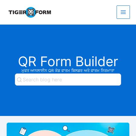
Skip
to
content
Main
Men
QR Form Builder
ਮੁਫਤ ਆਨਲਾਈਨ QR ਕੋਡ ਫਾਰਮ ਬਿਲਡਰ ਅਤੇ ਫਾਰਮ ਨਿਰਮਾਤਾ