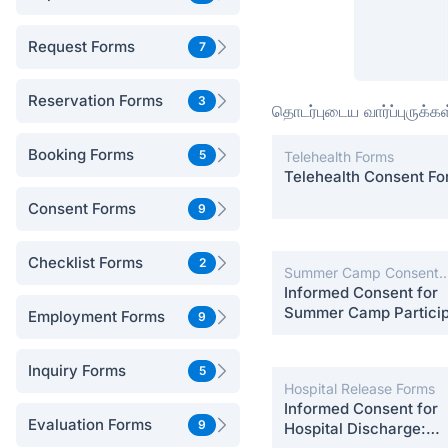
Request Forms
7
Reservation Forms
3
தொடர்புடைய வார்ப்புருக்கள
Booking Forms
5
Telehealth Forms
Telehealth Consent F
Consent Forms
9
Checklist Forms
2
Summer Camp Consent
Forms
Informed Consent for
Summer Camp Particip
Employment Forms
9
Inquiry Forms
5
Hospital Release Forms
Informed Consent for
Evaluation Forms
9
Hospital Discharge: