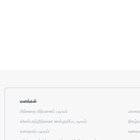
வளங்கள்
சில்லறை விற்பனைப் படிவம்
மாணவர
விளம்பரத்திற்கான ஊக்குவிப்பு படிவம்
நிகழ்வு
சுகாதாரப் படிவம்
உணவக 