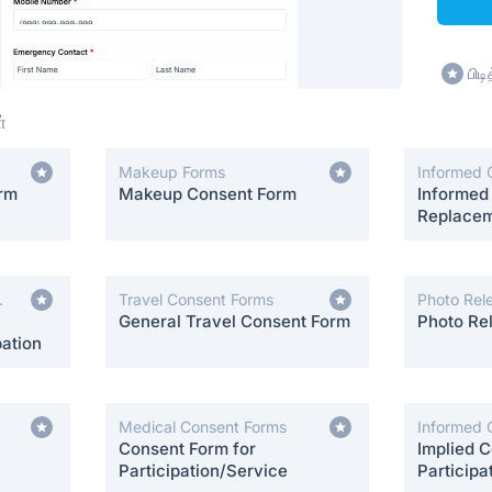
பிட
்
Makeup Forms
Informed 
orm
Makeup Consent Form
Informed
Replacem
Travel Consent Forms
Photo Rel
General Travel Consent Form
Photo Re
ation
Medical Consent Forms
Informed 
Consent Form for
Implied C
Participation/Service
Participa