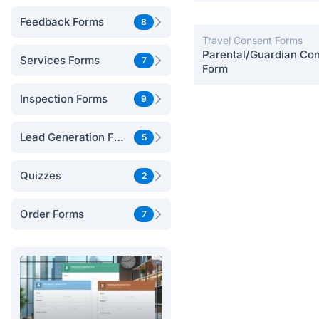
Postpartum Care
Feedback Forms
8
Travel Consent Forms
Parental/Guardian Co
Services Forms
7
Form
Inspection Forms
9
Lead Generation Forms
5
Quizzes
2
Order Forms
7