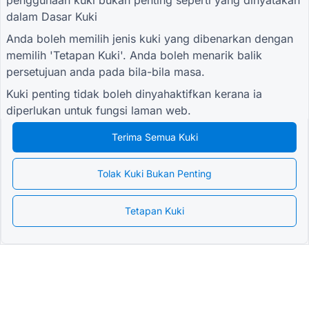
penggunaan kuki bukan penting seperti yang dinyatakan
promosi, kemas kini dan petua
dalam
Dasar Kuki
Anda boleh memilih jenis kuki yang dibenarkan dengan
memilih 'Tetapan Kuki'. Anda boleh menarik balik
persetujuan anda pada bila-bila masa.
SUMBER
Kuki penting tidak boleh dinyahaktifkan kerana ia
Borang Tinjauan Runcit
diperlukan untuk fungsi laman web.
Borang Pendaftaran Pelajar
Borang Promosi untuk Pengiklanan
Terima Semua Kuki
Borang Penilaian Acara
Borang Penjagaan Kesihatan
Tolak Kuki Bukan Penting
Borang Sistem Pesanan Restoran
Borang Penilaian Projek untuk Pembinaan
Tetapan Kuki
Borang Penilaian Pembekal untuk Logistik
Borang Permintaan Perkhidmatan untuk Utiliti
Borang Penglibatan Pelanggan