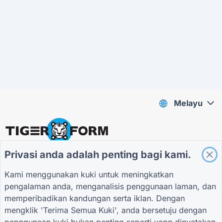
Melayu
Privasi anda adalah penting bagi kami.
Yang paling maju
QR Form Generator Online
Kami menggunakan kuki untuk meningkatkan
pengalaman anda, menganalisis penggunaan laman, dan
KEKAL DALAM LINGKARAN
memperibadikan kandungan serta iklan. Dengan
Daftar untuk surat berita kami dan jadilah
mengklik 'Terima Semua Kuki', anda bersetuju dengan
orang pertama yang mendengar tentang