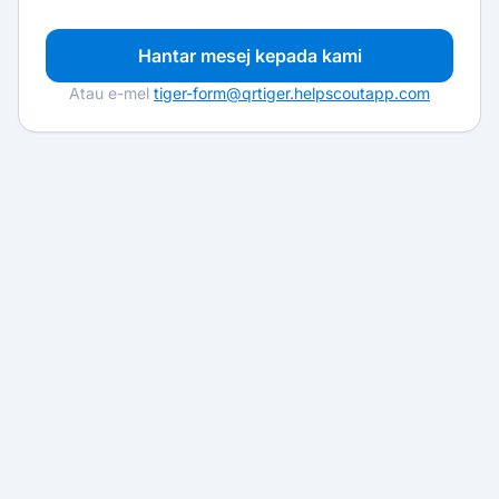
Hantar mesej kepada kami
Atau e-mel
tiger-form@qrtiger.helpscoutapp.com