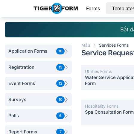
Forms
Template
Bắt đ
Mẫu
Services Forms
Application Forms
Service Reques
10
Registration
13
Utilities Forms
Water Service Applica
Event Forms
Form
13
Surveys
10
Hospitality Forms
Spa Consultation Form
Polls
6
Report Forms
7