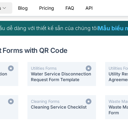
s
Blog
Pricing
FAQ
API
Mẫu biểu 
ầu dễ dàng với thiết kế sẵn của chúng tôi
t Forms with QR Code
Utilities Forms
Utilities F
tion
Water Service Disconnection
Utility Re
Request Form Template
Agreeme
Cleaning Forms
Waste Ma
Cleaning Service Checklist
Waste Ma
Form