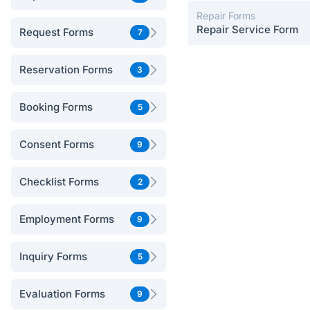
Repair Forms
Repair Service Form
Request Forms
7
Reservation Forms
3
Booking Forms
5
Consent Forms
9
Checklist Forms
2
Employment Forms
9
Inquiry Forms
5
Evaluation Forms
9