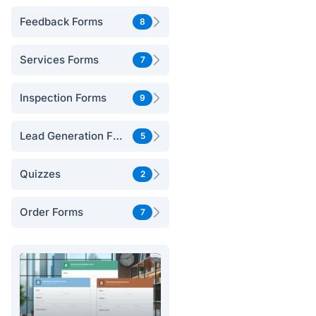
Feedback Forms
8
Services Forms
7
Inspection Forms
9
Lead Generation Forms
5
Quizzes
2
Order Forms
7