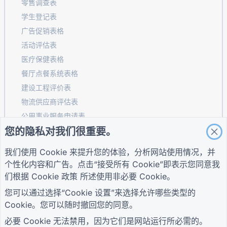
零售调查表
学生登记表
广告促销表格
活动评估表
医疗保健表格
餐厅点餐系统表格
建设工程评价表
物流供应商评估表
公用事业服务申请表
您的隐私对我们很重要。
客户参与表
我们使用 Cookie 来提升您的体验，分析网站使用情况，并
个性化内容和广告。点击“接受所有 Cookie”即表示您同意我
指南
公司
条款
们根据
Cookie 政策
所述使用非必要 Cookie。
帮助中心
关于我们
条款
您可以通过选择“Cookie 设置”来选择允许哪些类型的
博客
联系我们
隐私政策
TIGER FORM指南
Cookie。您可以随时撤回您的同意。
Cookie 设置
加入社区
必要 Cookie 无法禁用，因为它们是网站运行所必需的。