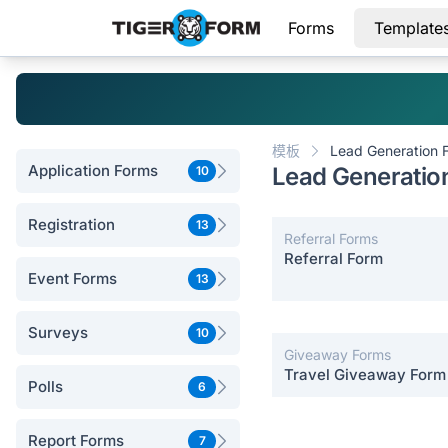
Forms
Template
模板
Lead Generation 
Application Forms
Lead Generation
10
Registration
13
Referral Forms
Referral Form
Event Forms
13
Surveys
10
Giveaway Forms
Travel Giveaway Form
Polls
6
Report Forms
7