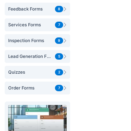
Feedback Forms
8
Services Forms
7
Inspection Forms
9
Lead Generation Forms
5
Quizzes
2
Order Forms
7