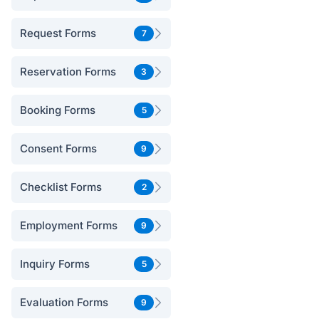
Request Forms
7
Reservation Forms
3
Booking Forms
5
Consent Forms
9
Checklist Forms
2
Employment Forms
9
Inquiry Forms
5
Evaluation Forms
9