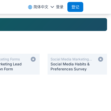
简体中文
登录
登记
keting Forms
Social Media Marketing
rketing Lead
Forms
Social Media Habits &
on Form
Preferences Survey