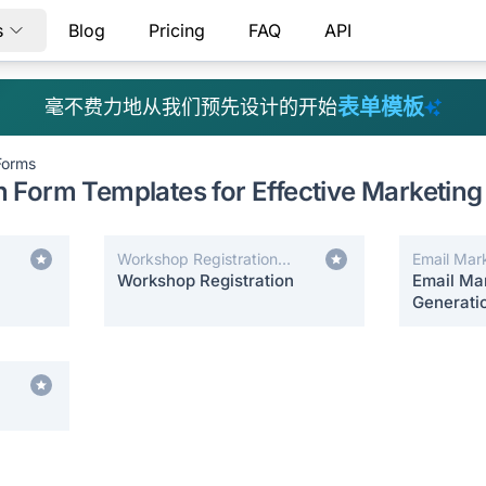
s
Blog
Pricing
FAQ
API
表单模板
毫不费力地从我们预先设计的开始
Forms
 Form Templates for Effective Marketing
Workshop Registration
Email Mar
Forms
Workshop Registration
Email Ma
Generati