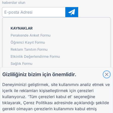
haberdar olun
KAYNAKLAR
Perakende Anket Formu
Öğrenci Kayıt Formu
Reklam Tanıtım Formu
Etkinlik Değerlendirme Formu
Sağlık Formu
Restoran Sipariş Sistemi Formu
Gizliliğiniz bizim için önemlidir.
İnşaat İçin Proje Değerlendirme Formu
Deneyiminizi geliştirmek, site kullanımını analiz etmek ve
Lojistik Tedarikçi Değerlendirme Formu
içerik ile reklamları kişiselleştirmek için çerezleri
Yardımcı Hizmetler İçin Hizmet Talep Formu
kullanıyoruz. 'Tüm çerezleri kabul et' seçeneğine
Müşteri Katılım Formu
tıklayarak,
Çerez Politikası
adresinde açıklandığı şekilde
gerekli olmayan çerezlerin kullanımını kabul etmiş