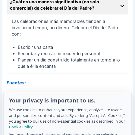
¿Cuál es una manera significativa (no solo
comercial) de celebrar el Día del Padre?
Las celebraciones más memorables tienden a
involucrar tiempo, no dinero. Celebra el Día del Padre
con:
Escribir una carta
Recordar y recrear un recuerdo personal
Planear un día construido totalmente en torno a lo
que a él le encanta
Fuentes:
https://www.census.gov/newsroom/stories/fathers-
Your privacy is important to us.
day.html
https://nrf.com/media-center/press-releases/father-s-day-
We use cookies to enhance your experience, analyze site usage,
spending-to-reach-record-24-billion
and personalize content and ads. By clicking "Accept All Cookies,"
you agree to our use of non-essential cookies as described in our
https://blog.giftbasketsoverseas.com/international-gift-
Cookie Policy
giving-suggestions/the-origin-of-fathers-day
https://publicholidays.lt/fathers-day/
You may choose which types of cookies to allow by selecting