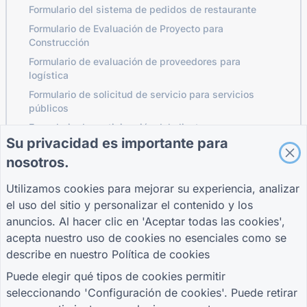
Formulario del sistema de pedidos de restaurante
Formulario de Evaluación de Proyecto para
Construcción
Formulario de evaluación de proveedores para
logística
Formulario de solicitud de servicio para servicios
públicos
Formulario de participación del cliente
Su privacidad es importante para
nosotros.
GUÍAS
COMPAÑÍA
TÉRMINOS
Utilizamos cookies para mejorar su experiencia, analizar
Centro de ayuda
Sobre nosotros
Términos
el uso del sitio y personalizar el contenido y los
Blog
Contáctenos
política de
anuncios. Al hacer clic en 'Aceptar todas las cookies',
TIGER FORM Guía
privacidad
acepta nuestro uso de cookies no esenciales como se
Configuración de
describe en nuestro
Política de cookies
cookies
ÚNETE A LA COMUNIDAD
Puede elegir qué tipos de cookies permitir
seleccionando 'Configuración de cookies'. Puede retirar