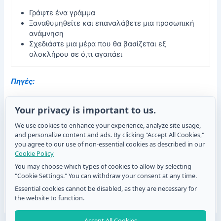
Γράψτε ένα γράμμα
Ξαναθυμηθείτε και επαναλάβετε μια προσωπική
ανάμνηση
Σχεδιάστε μια μέρα που θα βασίζεται εξ
ολοκλήρου σε ό,τι αγαπάει
Πηγές:
https://www.census.gov/newsroom/stories/fathers-
Your privacy is important to us.
day.html
https://nrf.com/media-center/press-releases/father-s-day-
We use cookies to enhance your experience, analyze site usage,
spending-to-reach-record-24-billion
and personalize content and ads. By clicking "Accept All Cookies,"
you agree to our use of non-essential cookies as described in our
https://blog.giftbasketsoverseas.com/international-gift-
Cookie Policy
giving-suggestions/the-origin-of-fathers-day
https://publicholidays.lt/fathers-day/
You may choose which types of cookies to allow by selecting
"Cookie Settings." You can withdraw your consent at any time.
https://www.retail-insight-network.com/news/us-fathers-
day-gift-spending-forecast-to-reach-all-time-high/?cf-
Essential cookies cannot be disabled, as they are necessary for
view&cf-closed
the website to function.
Accept All Cookies