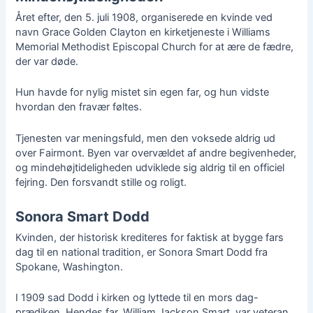
Året efter, den 5. juli 1908, organiserede en kvinde ved
navn Grace Golden Clayton en kirketjeneste i Williams
Memorial Methodist Episcopal Church for at ære de fædre,
der var døde.
Hun havde for nylig mistet sin egen far, og hun vidste
hvordan den fravær føltes.
Tjenesten var meningsfuld, men den voksede aldrig ud
over Fairmont. Byen var overvældet af andre begivenheder,
og mindehøjtideligheden udviklede sig aldrig til en officiel
fejring. Den forsvandt stille og roligt.
Sonora Smart Dodd
Kvinden, der historisk krediteres for faktisk at bygge fars
dag til en national tradition, er Sonora Smart Dodd fra
Spokane, Washington.
I 1909 sad Dodd i kirken og lyttede til en mors dag-
prædiken. Hendes far, William Jackson Smart, var veteran