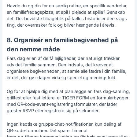
Havde du og din far en særlig rutine, en specifik vandretur,
en familiefredagspizza, et spil I plejede at spille? Genskab
det. Det bevidste tilbageblik på fælles historie er den slags
ting, der overrasker folk og bliver hængende i årevis.
8. Organisér en familiebegivenhed på
den nemme måde
Fars dag er en af de få lejligheder, der naturligt trækker
udvidet familie sammen. Den indsats, det kræver at
organisere begivenheden, at samle alle fædre i din familie,
er det, der gør dagen virkelig speciel og meningsfuld.
Og for at hjælpe dig med at planlægge en fars dag‑samling,
grillfest eller fest lettere, er TIGER FORM en formularbygger
med QR‑kode‑
event‑registreringsformularer
, der lader
gæster RSVP eller registrere sig på sekunder.
Ingen kaotiske gruppe‑chat‑notifikationer, kun deling af
QR‑kode‑formularer. Det sparer timer af
frem‑og‑tilbage‑kommunikation og får hele samlingen til at