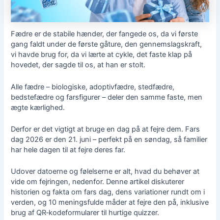
Fædre er de stabile hænder, der fangede os, da vi første
gang faldt under de første gåture, den gennemslagskraft,
vi havde brug for, da vi lærte at cykle, det faste klap på
hovedet, der sagde til os, at han er stolt.
Alle fædre – biologiske, adoptivfædre, stedfædre,
bedstefædre og farsfigurer – deler den samme faste, men
ægte kærlighed.
Derfor er det vigtigt at bruge en dag på at fejre dem. Fars
dag 2026 er den 21. juni – perfekt på en søndag, så familier
har hele dagen til at fejre deres far.
Udover datoerne og følelserne er alt, hvad du behøver at
vide om fejringen, nedenfor. Denne artikel diskuterer
historien og fakta om fars dag, dens variationer rundt om i
verden, og 10 meningsfulde måder at fejre den på, inklusive
brug af QR‑kodeformularer til hurtige quizzer.