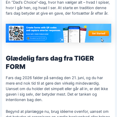
En “Dad’s Choice”‑dag, hvor han vælger alt – hvad I spiser,
hvor I går hen, og hvad I ser. At starte en tradition denne
fars dag betyder at give en gave, der fortsætter år efter år.
Glædelig fars dag fra TIGER
FORM
Fars dag 2026 falder på søndag den 21. juni, og du har
mere end nok tid til at gøre den virkelig mindeværdig.
Uanset om du holder det simpelt eller går all in, er det ikke
gaven i sig selv, der betyder mest. Det er tanken og
intentionen bag den.
Begynd at planlægge nu, brug idéerne ovenfor, uanset om
det betyder at organisere en særlig begivenhed eller bringe