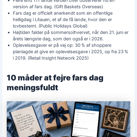
Flere end 111 lande verden over observerer nu en
version af fars dag. (Gift Baskets Overseas)
Fars dag er officielt anerkendt som en offentlige
helligdag i Litauen, et af de få lande, hvor den er
lovbestemt. (Public Holidays Global)
Højtiden falder på sommersolhvervet, når den 21. juni er
årets længste dag, som den også er i 2026.
Oplevelsesgaver er på vej op: 30 % af shoppere
planlagde at give en oplevelsesgave i 2025, op fra 23 %
i 2019. (Retail Insight Network 2025)
10 måder at fejre fars dag
meningsfuldt