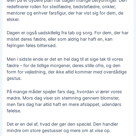
Men på et dybere plan har dagen mange betydninger. Den
redefinerer rollen for stedfædre, bedstefædre, onkler,
mentorer og enhver farsfigur, der har vist sig for dem, de
elsker.
Dagen er også uadskillelig fra tab og sorg. For dem, der har
mistet deres fædre, eller som aldrig har haft en, kan
fejringen føles bittersød.
Men i sidste ende er det en hel dag til at sige tak til vores
fædre – for de tidlige morgener, deres stille ofre, og den
form for vejledning, der ikke altid kommer med overdådige
gestus.
På mange måder spejler fars dag, hvordan vi ærer vores
mødre.
Mors dag
viser sin stemning gennem blomster,
men fars dag har altid haft en mere afslappet, udendørs
følelse.
Det er en del af, hvad der gør den speciel. Den handler
mindre om store gestusser og mere om at vise op.