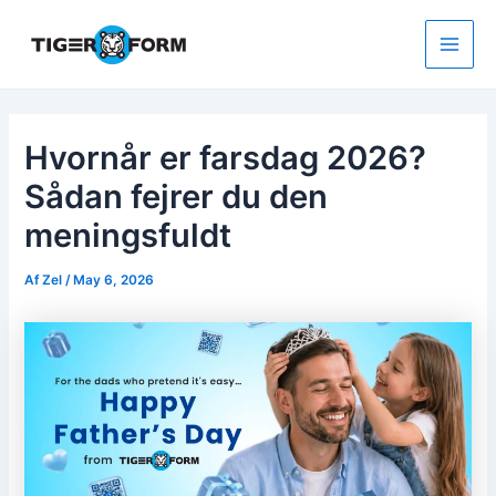
Gå
til
indholdet
Main
Men
Hvornår er farsdag 2026?
Sådan fejrer du den
meningsfuldt
Af
Zel
/
May 6, 2026