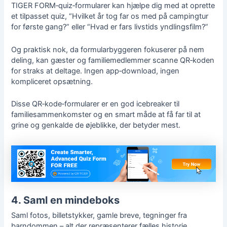
TIGER FORM‑quiz‑formularer
kan hjælpe dig med at oprette
et tilpasset quiz, “Hvilket år tog far os med på campingtur
for første gang?” eller “Hvad er fars livstids yndlingsfilm?”
Og praktisk nok, da formularbyggeren fokuserer på nem
deling, kan gæster og familiemedlemmer scanne QR‑koden
for straks at deltage. Ingen app‑download, ingen
kompliceret opsætning.
Disse QR‑kode‑formularer er en god icebreaker til
familiesammenkomster og en smart måde at få far til at
grine og genkalde de øjeblikke, der betyder mest.
4. Saml en mindeboks
Saml fotos, billetstykker, gamle breve, tegninger fra
barndommen – alt der repræsenterer fælles historie.