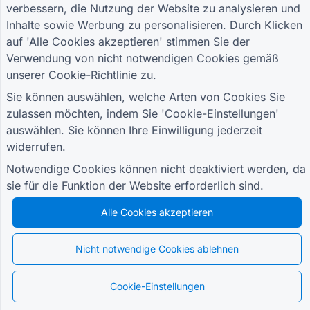
verbessern, die Nutzung der Website zu analysieren und
Melden Sie sich für unseren Newsletter an
Inhalte sowie Werbung zu personalisieren. Durch Klicken
und erfahren Sie als Erster von
Sonderangeboten, Updates und Tipps
auf 'Alle Cookies akzeptieren' stimmen Sie der
Verwendung von nicht notwendigen Cookies gemäß
unserer
Cookie-Richtlinie
zu.
Sie können auswählen, welche Arten von Cookies Sie
RESSOURCEN
zulassen möchten, indem Sie 'Cookie-Einstellungen'
Formular zur Einzelhandelsumfrage
auswählen. Sie können Ihre Einwilligung jederzeit
widerrufen.
Anmeldeformular für Studierende
Werbeformular für Werbung
Notwendige Cookies können nicht deaktiviert werden, da
sie für die Funktion der Website erforderlich sind.
Formular zur Veranstaltungsbewertung
Gesundheitsformular
Alle Cookies akzeptieren
Formular für das Restaurant-Bestellsystem
Projektbewertungsformular für den Bau
Nicht notwendige Cookies ablehnen
Lieferantenbewertungsformular für Logistik
Serviceanfrageformular für Versorgungsunternehmen
Cookie-Einstellungen
Formular zur Kundenbindung