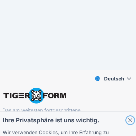
Deutsch
Das am weitesten fortgeschrittene
QR Form Generator Online
Ihre Privatsphäre ist uns wichtig.
Wir verwenden Cookies, um Ihre Erfahrung zu
BLEIBEN SIE AUF DEM LAUFENDEN